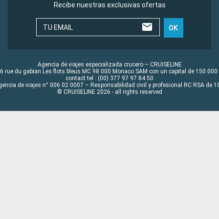
Recibe nuestras exclusivas ofertas
TU EMAIL
OK
Agencia de viajes especializada crucero – CRUISELINE
6 rue du gabian Les flots bleus MC 98 000 Monaco SAM con un capital de 150 000
contact tel : (00) 377 97 97 84 50
gencia de viajes n° 006 02 0007 – Responsabilidad civil y profesional RC RSA de
© CRUISELINE 2026 - all rights reserved