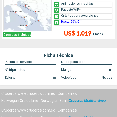
Animaciones Incluidas
Paquete WiFi*
Créditos para excursiones
Hasta 50% Off
US$ 1,019
+Tasas
Comidas incluidas
Ficha Técnica
Puesta en servicio:
N° de pasajeros:
N° tripunlates:
Manga:
m
Eslora:
m
Velocidad:
Nudos
Cruceros www.cruceros.com.ec
Compañías
Norwegian Cruise Line
Norwegian Sun
Cruceros Mediterráneo
Cruceros www.cruceros.com.ec
Compañías