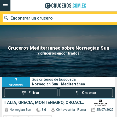
Encontrar un crucero
Nuestros destinos
Cruceros Mediterráneo sobre Norwegian Sun
7 cruceros encontrados
Fecha de salida
Puertos
Compañías
7
Sus criterios de búsqueda:
Buscar
Norwegian Sun - Mediterráneo
cruceros
Filtrar
Ordenar
ITALIA, GRECIA, MONTENEGRO, CROACIA, ESLOVENIA
Norwegian Sun
8 d
Civitavecchia - Roma
25/07/2027