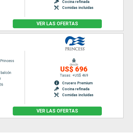
Cocina refinada
Comidas incluidas
VER LAS OFERTAS
 Princess
desde
US$ 696
 balcón
Tasas: +US$ 469
r
Crucero Premium
26
Cocina refinada
Comidas incluidas
VER LAS OFERTAS