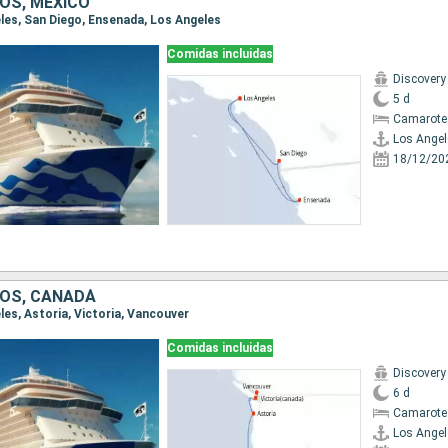
OS, MÉXICO
eles, San Diego, Ensenada, Los Angeles
Comidas incluidas
Discovery
5 d
Camarote
Los Angel
18/12/20
OS, CANADÁ
eles, Astoria, Victoria, Vancouver
Comidas incluidas
Discovery
6 d
Camarote
Los Angel