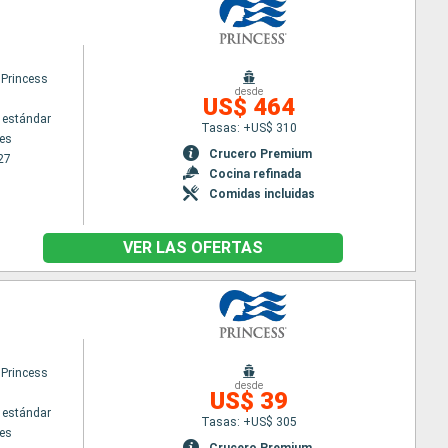
 Princess
desde
US$ 464
 estándar
Tasas: +US$ 310
es
Crucero Premium
27
Cocina refinada
Comidas incluidas
VER LAS OFERTAS
 Princess
desde
US$ 39
 estándar
Tasas: +US$ 305
es
Crucero Premium