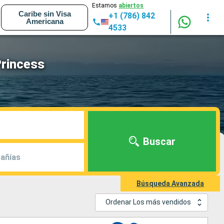
Estamos
abiertos
Caribe sin Visa
+1 (786) 842
Americana
4533
Princess
Buscar
añías
Búsqueda Avanzada
Ordenar Los más vendidos