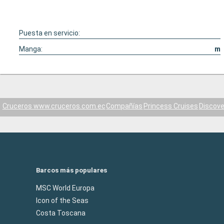
Puesta en servicio:
Manga:
m
Cruceros www.cruceros.com.ec
Compañías
Princess Cruises
Discove
Barcos más populares
MSC World Europa
Icon of the Seas
Costa Toscana