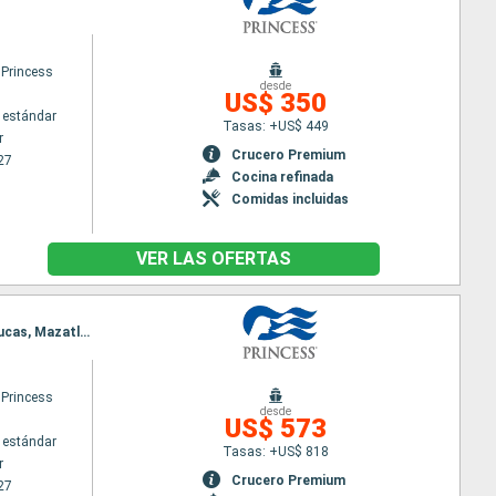
 Princess
desde
US$ 350
 estándar
Tasas: +US$ 449
r
Crucero Premium
27
Cocina refinada
Comidas incluidas
VER LAS OFERTAS
Itinerario : Vancouver, San Francisco, Isla Santa Catalina US, San Diego, Los Angeles, Cabo san Lucas, Mazatlan, Puerto Vallarta, Los Angeles
 Princess
desde
US$ 573
 estándar
Tasas: +US$ 818
r
Crucero Premium
27