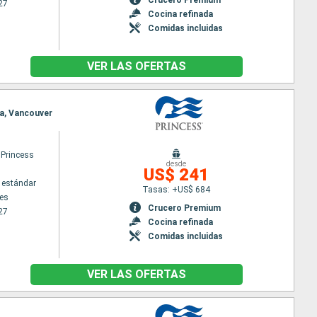
27
Cocina refinada
Comidas incluidas
VER LAS OFERTAS
ia, Vancouver
 Princess
desde
US$ 241
 estándar
Tasas: +US$ 684
es
Crucero Premium
27
Cocina refinada
Comidas incluidas
VER LAS OFERTAS