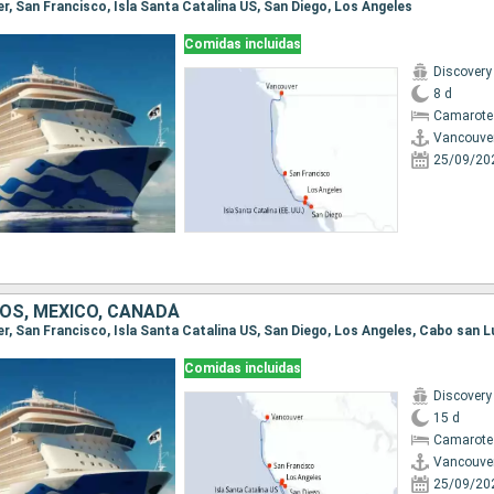
er, San Francisco, Isla Santa Catalina US, San Diego, Los Angeles
Comidas incluidas
Discovery
8 d
Camarote
Vancouve
25/09/20
OS, MÉXICO, CANADÁ
Comidas incluidas
Discovery
15 d
Camarote
Vancouve
25/09/20