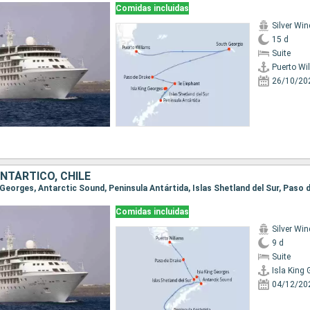
Comidas incluidas
Silver Win
15 d
Suite
Puerto Wi
26/10/20
ANTÁRTICO, CHILE
Comidas incluidas
Silver Win
9 d
Suite
Isla King
04/12/20