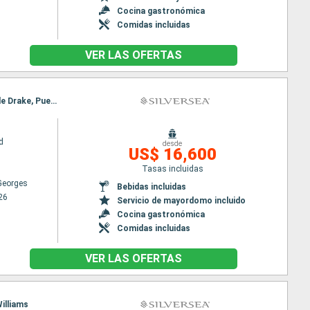
Cocina gastronómica
Comidas incluidas
VER LAS OFERTAS
Itinerario : Isla King Georges, Antarctic Sound, Peninsula Antártida, Islas Shetland del Sur, Paso de Drake, Puerto Williams, Isla King Georges, Antarctic Sound, Peninsula Antártida, Islas Shetland del Sur, Paso de Drake, Puerto Williams
d
desde
US$ 16,600
Tasas incluidas
 Georges
Bebidas incluidas
26
Servicio de mayordomo incluido
Cocina gastronómica
Comidas incluidas
VER LAS OFERTAS
Williams