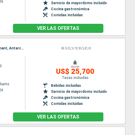
26
Servicio de mayordomo incluido
Cocina gastronómica
Comidas incluidas
VER LAS OFERTAS
Itinerario : Puerto Williams, West Point Island Falkland, Puerto Argentino, South Georgia, île Elephant, Antarctic Sound, Peninsula Antártida, Islas Shetland del Sur, Paso de Drake, Puerto Williams, West Point Island Falkland, Puerto Argentino, South Georgia, île Elephant, Antarctic Sound, Peninsula Antártida, Islas Shetland del Sur, Paso de Drake, Puerto Williams
d
desde
US$ 25,700
Tasas incluidas
lliams
Bebidas incluidas
26
Servicio de mayordomo incluido
Cocina gastronómica
Comidas incluidas
VER LAS OFERTAS