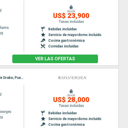
d
desde
US$ 23,900
Tasas incluidas
lliams
Bebidas incluidas
28
Servicio de mayordomo incluido
Cocina gastronómica
Comidas incluidas
VER LAS OFERTAS
Itinerario : Isla King Georges, Antarctic Sound, Peninsula Antártida, Islas Shetland del Sur, Paso de Drake, Puerto Williams, Isla King Georges, Antarctic Sound, Peninsula Antártida, Islas Shetland del Sur, Paso de Drake, Puerto Williams
d
desde
US$ 28,000
Tasas incluidas
 Georges
Bebidas incluidas
26
Servicio de mayordomo incluido
Cocina gastronómica