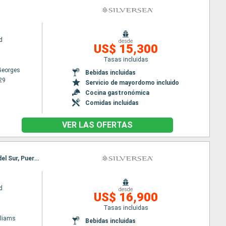
d
desde
US$ 15,300
Tasas incluidas
 Georges
Bebidas incluidas
29
Servicio de mayordomo incluido
Cocina gastronómica
Comidas incluidas
VER LAS OFERTAS
Itinerario : Puerto Williams, Paso de Drake, Antarctic Sound, Peninsula Antártida, Islas Shetland del Sur, Puerto Williams, Paso de Drake, Antarctic Sound, Peninsula Antártida, Islas Shetland del Sur, Paso de Drake, Puerto Williams
d
desde
US$ 16,900
Tasas incluidas
lliams
Bebidas incluidas