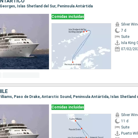
ANTÁRTICO
ng Georges, Islas Shetland del Sur, Peninsula Antártida
Comidas incluidas
Silver Win
7 d
Suite
Isla King
07/02/20
ILE
Comidas incluidas
Silver Win
11 d
Suite
Puerto Wi