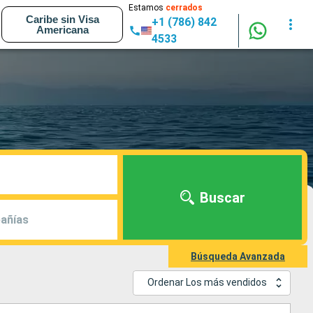
Estamos
cerrados
Caribe sin Visa
+1 (786) 842
Americana
4533
Buscar
añías
Búsqueda Avanzada
Ordenar Los más vendidos