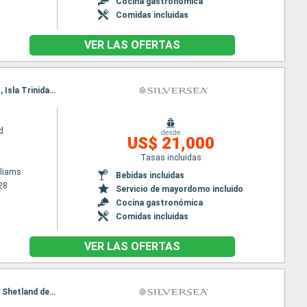
Cocina gastronómica
Comidas incluidas
VER LAS OFERTAS
Itinerario : Puerto Williams, Paso de Drake, Peninsula Antártida, South Georgia, Puerto Argentino, Isla Trinidad, Puerto Madryn, Buenos Aires
d
desde
US$ 21,000
Tasas incluidas
lliams
Bebidas incluidas
28
Servicio de mayordomo incluido
Cocina gastronómica
Comidas incluidas
VER LAS OFERTAS
Itinerario : Puerto Williams, South Georgia, Paso de Drake, île Elephant, Peninsula Antártida, Islas Shetland del Sur, Isla King Georges