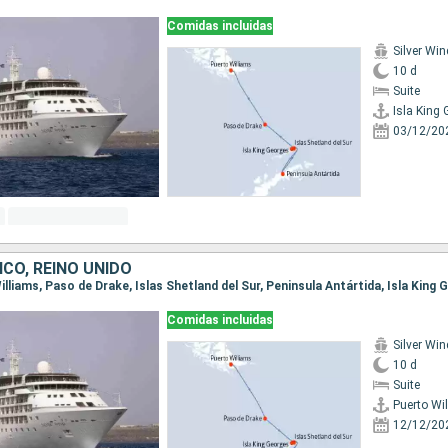
Comidas incluidas
Silver Win
10 d
Suite
Isla King
03/12/20
ICO, REINO UNIDO
Williams, Paso de Drake, Islas Shetland del Sur, Peninsula Antártida, Isla King
Comidas incluidas
Silver Win
10 d
Suite
Puerto Wi
12/12/20