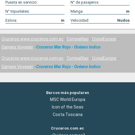
Puesta en servicio:
N° de pasajeros:
N° tripunlates:
Manga:
m
Eslora:
m
Velocidad:
Nudos
Cruceros www.cruceros.com.ec
Compañías
CroisiEurope
Ganges Voyager
Cruceros Mar Rojo - Océano Indico
Cruceros www.cruceros.com.ec
Compañías
CroisiEurope
Ganges Voyager
Cruceros Mar Rojo - Océano Indico
Barcos más populares
MSC World Europa
Icon of the Seas
Costa Toscana
Cruceros.com.ec