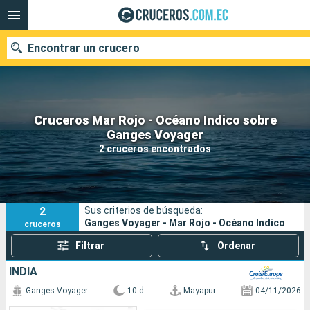
Encontrar un crucero
Cruceros Mar Rojo - Océano Indico sobre
Nuestros destinos
Ganges Voyager
2 cruceros encontrados
Fecha de salida
Puertos
Compañías
2
Sus criterios de búsqueda:
Buscar
Ganges Voyager - Mar Rojo - Océano Indico
cruceros
Filtrar
Ordenar
INDIA
Ganges Voyager
10 d
Mayapur
04/11/2026