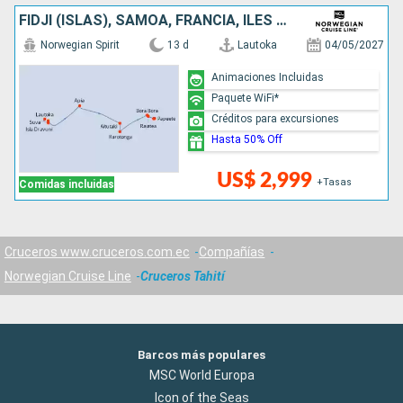
FIDJI (ISLAS), SAMOA, FRANCIA, ILES COOK
Norwegian Spirit
13 d
Lautoka
04/05/2027
Animaciones Incluidas
Paquete WiFi*
Créditos para excursiones
Hasta 50% Off
US$ 2,999
+Tasas
Comidas incluidas
Cruceros www.cruceros.com.ec
Compañías
Norwegian Cruise Line
Cruceros Tahití
Barcos más populares
MSC World Europa
Icon of the Seas