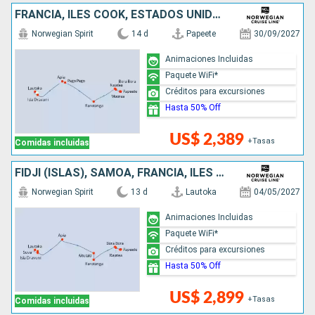
FRANCIA, ILES COOK, ESTADOS UNIDOS, SAMOA, FIDJI (ISLAS)
Norwegian Spirit
14 d
Papeete
30/09/2027
Animaciones Incluidas
Paquete WiFi*
Créditos para excursiones
Hasta 50% Off
US$ 2,389
+Tasas
Comidas incluidas
FIDJI (ISLAS), SAMOA, FRANCIA, ILES COOK
Norwegian Spirit
13 d
Lautoka
04/05/2027
Animaciones Incluidas
Paquete WiFi*
Créditos para excursiones
Hasta 50% Off
US$ 2,899
+Tasas
Comidas incluidas