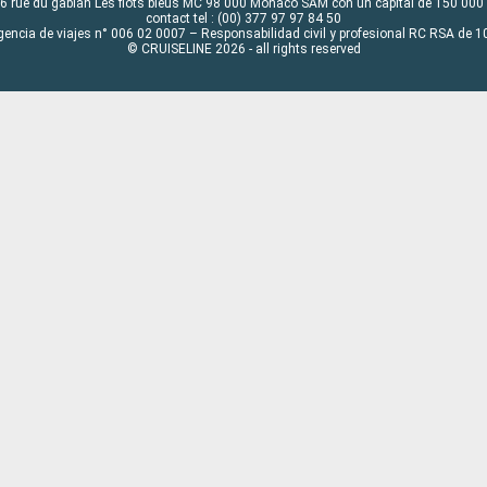
6 rue du gabian Les flots bleus MC 98 000 Monaco SAM con un capital de 150 000
contact tel : (00) 377 97 97 84 50
gencia de viajes n° 006 02 0007 – Responsabilidad civil y profesional RC RSA de
© CRUISELINE 2026 - all rights reserved