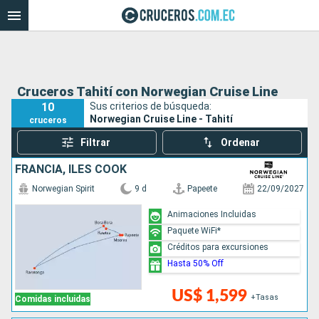
Cruceros Tahití con Norwegian Cruise Line
10
Sus criterios de búsqueda:
Norwegian Cruise Line - Tahití
cruceros
Filtrar
Ordenar
FRANCIA, ILES COOK
Norwegian Spirit
9 d
Papeete
22/09/2027
Animaciones Incluidas
Paquete WiFi*
Créditos para excursiones
Hasta 50% Off
US$ 1,599
+Tasas
Comidas incluidas