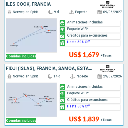
ILES COOK, FRANCIA
Norwegian Spirit
9 d
Papeete
09/06/2027
Animaciones Incluidas
Paquete WiFi*
Créditos para excursiones
Hasta 50% Off
US$ 1,679
+Tasas
Comidas incluidas
FIDJI (ISLAS), FRANCIA, SAMOA, ESTADOS UNIDOS, ILES COOK
Norwegian Spirit
14 d
Papeete
29/09/2026
Animaciones Incluidas
Paquete WiFi*
Créditos para excursiones
Hasta 50% Off
US$ 1,839
+Tasas
Comidas incluidas