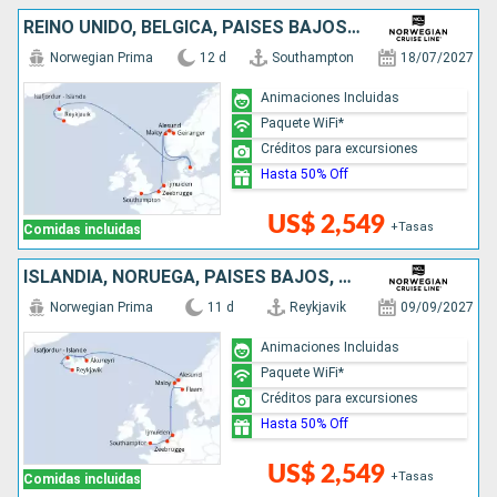
REINO UNIDO, BÉLGICA, PAISES BAJOS, NORUEGA, FÉROES (ISLAS), ISLANDIA
Norwegian Prima
12 d
Southampton
18/07/2027
Animaciones Incluidas
Paquete WiFi*
Créditos para excursiones
Hasta 50% Off
US$ 2,549
+Tasas
Comidas incluidas
ISLANDIA, NORUEGA, PAISES BAJOS, BÉLGICA, REINO UNIDO
Norwegian Prima
11 d
Reykjavik
09/09/2027
Animaciones Incluidas
Paquete WiFi*
Créditos para excursiones
Hasta 50% Off
US$ 2,549
+Tasas
Comidas incluidas