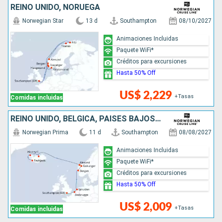
REINO UNIDO, NORUEGA
Norwegian Star
13 d
Southampton
08/10/2027
Animaciones Incluidas
Paquete WiFi*
Créditos para excursiones
Hasta 50% Off
US$ 2,229
+Tasas
Comidas incluidas
REINO UNIDO, BÉLGICA, PAISES BAJOS, NORUEGA, ISLANDIA
Norwegian Prima
11 d
Southampton
08/08/2027
Animaciones Incluidas
Paquete WiFi*
Créditos para excursiones
Hasta 50% Off
US$ 2,009
+Tasas
Comidas incluidas