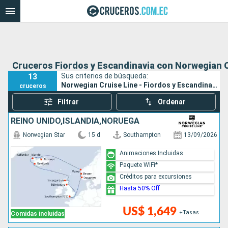
Cruceros Fiordos y Escandinavia con Norwegian C
13
Sus criterios de búsqueda:
Norwegian Cruise Line - Fiordos y Escandinavia
cruceros
Filtrar
Ordenar
REINO UNIDO,ISLANDIA,NORUEGA
Norwegian Star
15 d
Southampton
13/09/2026
Animaciones Incluidas
Paquete WiFi*
Créditos para excursiones
Hasta 50% Off
US$ 1,649
+Tasas
Comidas incluidas