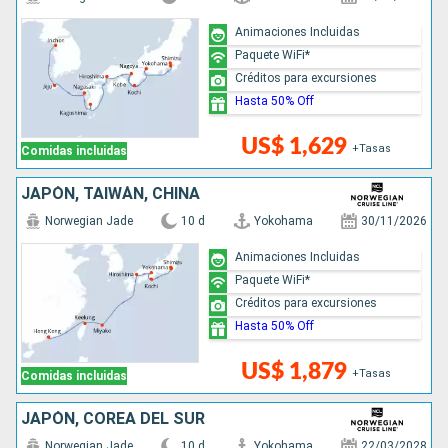
Animaciones Incluidas
Paquete WiFi*
Créditos para excursiones
Hasta 50% Off
US$ 1,629
+Tasas
Comidas incluidas
JAPÓN, TAIWÁN, CHINA
Norwegian Jade
10 d
Yokohama
30/11/2026
Animaciones Incluidas
Paquete WiFi*
Créditos para excursiones
Hasta 50% Off
US$ 1,879
+Tasas
Comidas incluidas
JAPÓN, COREA DEL SUR
Norwegian Jade
10 d
Yokohama
22/03/2028