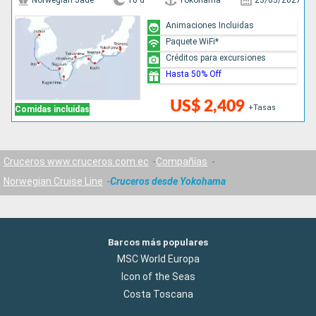
Norwegian Jade
10 d
Yokohama
23/03/2027
Animaciones Incluidas
Paquete WiFi*
Créditos para excursiones
Hasta 50% Off
US$ 2,409
+Tasas
Comidas incluidas
Cruceros www.cruceros.com.ec
Compañías
Norwegian Cruise Line
Cruceros desde Yokohama
Barcos más populares
MSC World Europa
Icon of the Seas
Costa Toscana