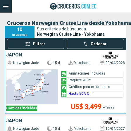
Cruceros Norwegian Cruise Line desde Yokohama
10
Sus criterios de búsqueda:
Norwegian Cruise Line - Yokohama
cruceros
Filtrar
Ordenar
JAPÓN
Norwegian Jade
15 d
Yokohama
09/04/2028
Animaciones Incluidas
Paquete WiFi*
Créditos para excursiones
Hasta 50% Off
US$ 3,499
+Tasas
Comidas incluidas
JAPÓN
Norwegian Jade
15 d
Yokohama
10/04/2027