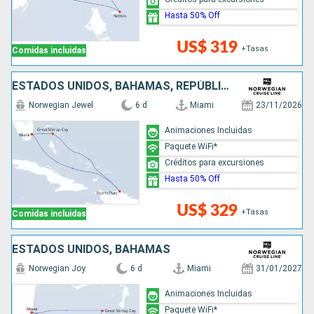
Hasta 50% Off
US$ 319
+Tasas
Comidas incluidas
ESTADOS UNIDOS, BAHAMAS, REPÚBLICA DOMINICANA
Norwegian Jewel
6 d
Miami
23/11/2026
Animaciones Incluidas
Paquete WiFi*
Créditos para excursiones
Hasta 50% Off
US$ 329
+Tasas
Comidas incluidas
ESTADOS UNIDOS, BAHAMAS
Norwegian Joy
6 d
Miami
31/01/2027
Animaciones Incluidas
Paquete WiFi*