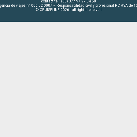
contact tel : (00) 377 97 97 84 50
gencia de viajes n° 006 02 0007 – Responsabilidad civil y profesional RC RSA de
© CRUISELINE 2026 - all rights reserved