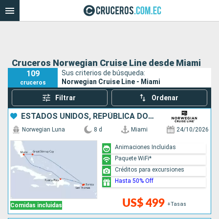
Cruceros Norwegian Cruise Line desde Miami
109
Sus criterios de búsqueda:
Norwegian Cruise Line - Miami
cruceros
Filtrar
Ordenar
ESTADOS UNIDOS, REPÚBLICA DOMINICANA, BAHAMAS
Norwegian Luna
8 d
Miami
24/10/2026
Animaciones Incluidas
Paquete WiFi*
Créditos para excursiones
Hasta 50% Off
US$ 499
+Tasas
Comidas incluidas