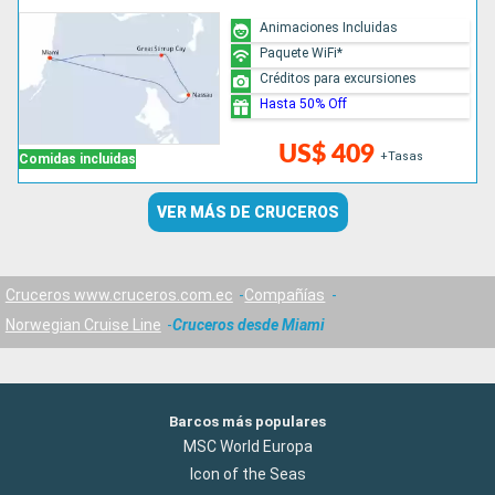
Animaciones Incluidas
Paquete WiFi*
Créditos para excursiones
Hasta 50% Off
US$ 409
+Tasas
Comidas incluidas
VER MÁS DE CRUCEROS
Cruceros www.cruceros.com.ec
Compañías
Norwegian Cruise Line
Cruceros desde Miami
Barcos más populares
MSC World Europa
Icon of the Seas