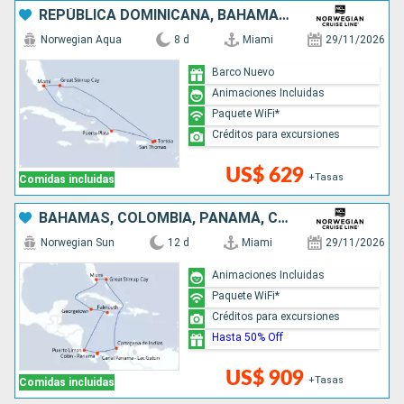
REPÚBLICA DOMINICANA, BAHAMAS, ESTADOS UNIDOS
Norwegian Aqua
8 d
Miami
29/11/2026
Barco Nuevo
Animaciones Incluidas
Paquete WiFi*
Créditos para excursiones
US$ 629
+Tasas
Comidas incluidas
BAHAMAS, COLOMBIA, PANAMÁ, COSTA RICA, JAMAICA, ISLAS CAIMÁN, ESTADOS UNIDOS
Norwegian Sun
12 d
Miami
29/11/2026
Animaciones Incluidas
Paquete WiFi*
Créditos para excursiones
Hasta 50% Off
US$ 909
+Tasas
Comidas incluidas