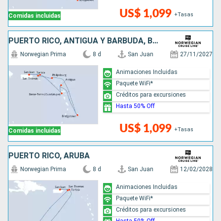
US$ 1,099
+Tasas
Comidas incluidas
PUERTO RICO, ANTIGUA Y BARBUDA, BARBADOS, SAN MARTÍN
Norwegian Prima
8 d
San Juan
27/11/2027
Animaciones Incluidas
Paquete WiFi*
Créditos para excursiones
Hasta 50% Off
US$ 1,099
+Tasas
Comidas incluidas
PUERTO RICO, ARUBA
Norwegian Prima
8 d
San Juan
12/02/2028
Animaciones Incluidas
Paquete WiFi*
Créditos para excursiones
Hasta 50% Off