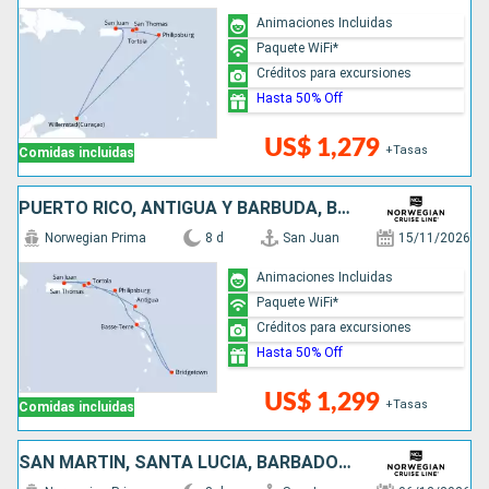
Animaciones Incluidas
Paquete WiFi*
Créditos para excursiones
Hasta 50% Off
US$ 1,279
+Tasas
Comidas incluidas
PUERTO RICO, ANTIGUA Y BARBUDA, BARBADOS, SAN MARTÍN
Norwegian Prima
8 d
San Juan
15/11/2026
Animaciones Incluidas
Paquete WiFi*
Créditos para excursiones
Hasta 50% Off
US$ 1,299
+Tasas
Comidas incluidas
SAN MARTÍN, SANTA LUCIA, BARBADOS, PUERTO RICO