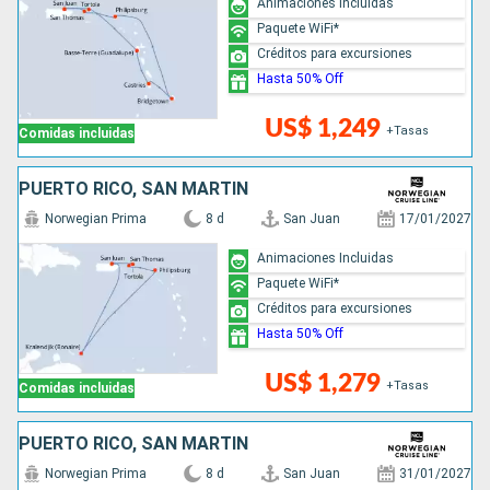
Animaciones Incluidas
Paquete WiFi*
Créditos para excursiones
Hasta 50% Off
US$ 1,249
+Tasas
Comidas incluidas
PUERTO RICO, SAN MARTÍN
Norwegian Prima
8 d
San Juan
17/01/2027
Animaciones Incluidas
Paquete WiFi*
Créditos para excursiones
Hasta 50% Off
US$ 1,279
+Tasas
Comidas incluidas
PUERTO RICO, SAN MARTÍN
Norwegian Prima
8 d
San Juan
31/01/2027