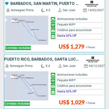
BARBADOS, SAN MARTÍN, PUERTO RICO
Norwegian Prima
8 d
San Juan
14/02/2027
Animaciones Incluidas
Paquete WiFi*
Créditos para excursiones
Hasta 50% Off
US$ 1,279
+Tasas
Comidas incluidas
PUERTO RICO, BARBADOS, SANTA LUCIA, SAN MARTÍN
Norwegian Prima
8 d
San Juan
04/12/2027
Animaciones Incluidas
Paquete WiFi*
Créditos para excursiones
Hasta 50% Off
US$ 1,029
+Tasas
Comidas incluidas