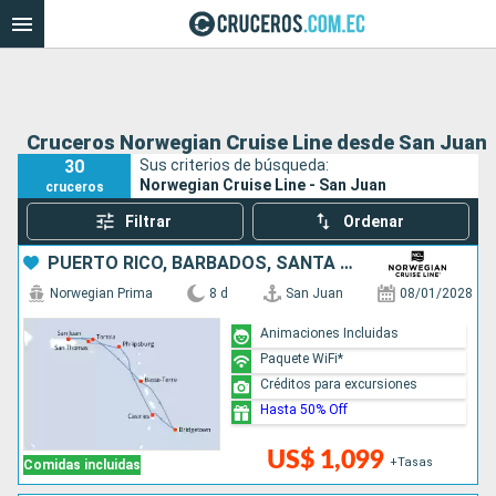
Cruceros Norwegian Cruise Line desde San Juan
30
Sus criterios de búsqueda:
Norwegian Cruise Line - San Juan
cruceros
Filtrar
Ordenar
PUERTO RICO, BARBADOS, SANTA LUCIA, SAN MARTÍN
Norwegian Prima
8 d
San Juan
08/01/2028
Animaciones Incluidas
Paquete WiFi*
Créditos para excursiones
Hasta 50% Off
US$ 1,099
+Tasas
Comidas incluidas