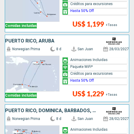
Créditos para excursiones
Hasta 50% Off
US$ 1,199
+Tasas
Comidas incluidas
PUERTO RICO, ARUBA
Norwegian Prima
8 d
San Juan
28/03/2027
Animaciones Incluidas
Paquete WiFi*
Créditos para excursiones
Hasta 50% Off
US$ 1,229
+Tasas
Comidas incluidas
PUERTO RICO, DOMINICA, BARBADOS, SAN MARTÍN
Norwegian Prima
8 d
San Juan
28/02/2027
Animaciones Incluidas