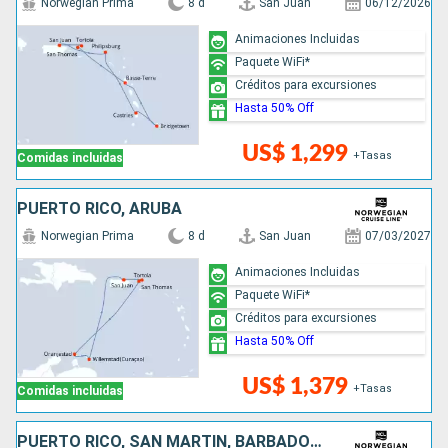
Norwegian Prima
8 d
San Juan
06/12/2026
Animaciones Incluidas
Paquete WiFi*
Créditos para excursiones
Hasta 50% Off
US$ 1,299
+Tasas
Comidas incluidas
PUERTO RICO, ARUBA
Norwegian Prima
8 d
San Juan
07/03/2027
Animaciones Incluidas
Paquete WiFi*
Créditos para excursiones
Hasta 50% Off
US$ 1,379
+Tasas
Comidas incluidas
PUERTO RICO, SAN MARTÍN, BARBADOS, SANTA LUCIA