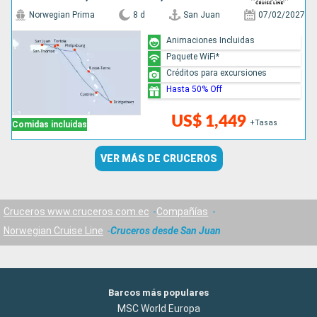
Norwegian Prima
8 d
San Juan
07/02/2027
Animaciones Incluidas
Paquete WiFi*
Créditos para excursiones
Hasta 50% Off
US$ 1,449
+Tasas
Comidas incluidas
VER MÁS DE CRUCEROS
Cruceros www.cruceros.com.ec
Compañías
Norwegian Cruise Line
Cruceros desde San Juan
Barcos más populares
MSC World Europa