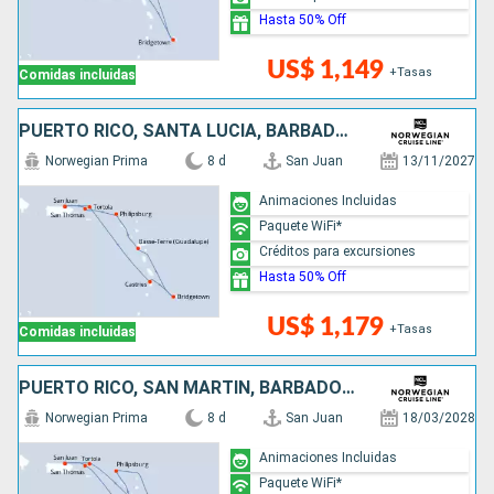
Hasta 50% Off
US$ 1,149
+Tasas
Comidas incluidas
PUERTO RICO, SANTA LUCIA, BARBADOS, SAN MARTÍN
Norwegian Prima
8 d
San Juan
13/11/2027
Animaciones Incluidas
Paquete WiFi*
Créditos para excursiones
Hasta 50% Off
US$ 1,179
+Tasas
Comidas incluidas
PUERTO RICO, SAN MARTÍN, BARBADOS, SANTA LUCIA
Norwegian Prima
8 d
San Juan
18/03/2028
Animaciones Incluidas
Paquete WiFi*