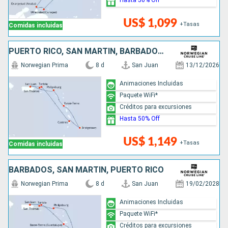
US$ 1,099
+Tasas
Comidas incluidas
PUERTO RICO, SAN MARTÍN, BARBADOS, SANTA LUCIA
Norwegian Prima
8 d
San Juan
13/12/2026
Animaciones Incluidas
Paquete WiFi*
Créditos para excursiones
Hasta 50% Off
US$ 1,149
+Tasas
Comidas incluidas
BARBADOS, SAN MARTÍN, PUERTO RICO
Norwegian Prima
8 d
San Juan
19/02/2028
Animaciones Incluidas
Paquete WiFi*
Créditos para excursiones