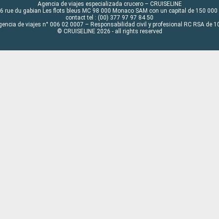
Agencia de viajes especializada crucero – CRUISELINE
6 rue du gabian Les flots bleus MC 98 000 Monaco SAM con un capital de 150 000
contact tel : (00) 377 97 97 84 50
gencia de viajes n° 006 02 0007 – Responsabilidad civil y profesional RC RSA de
© CRUISELINE 2026 - all rights reserved