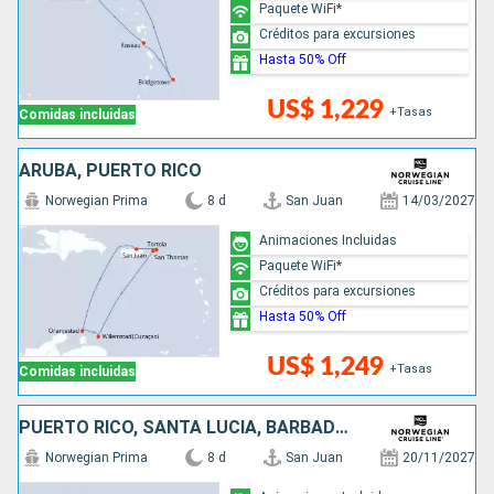
Paquete WiFi*
Créditos para excursiones
Hasta 50% Off
US$ 1,229
+Tasas
Comidas incluidas
ARUBA, PUERTO RICO
Norwegian Prima
8 d
San Juan
14/03/2027
Animaciones Incluidas
Paquete WiFi*
Créditos para excursiones
Hasta 50% Off
US$ 1,249
+Tasas
Comidas incluidas
PUERTO RICO, SANTA LUCIA, BARBADOS, SAN MARTÍN
Norwegian Prima
8 d
San Juan
20/11/2027