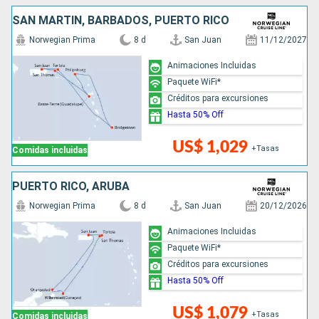
SAN MARTÍN, BARBADOS, PUERTO RICO
Norwegian Prima
8 d
San Juan
11/12/2027
Animaciones Incluidas
Paquete WiFi*
Créditos para excursiones
Hasta 50% Off
US$ 1,029
+Tasas
Comidas incluidas
PUERTO RICO, ARUBA
Norwegian Prima
8 d
San Juan
20/12/2026
Animaciones Incluidas
Paquete WiFi*
Créditos para excursiones
Hasta 50% Off
US$ 1,079
+Tasas
Comidas incluidas