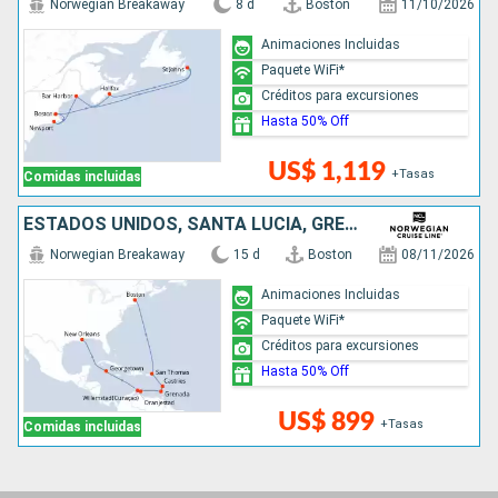
Norwegian Breakaway
8 d
Boston
11/10/2026
Animaciones Incluidas
Paquete WiFi*
Créditos para excursiones
Hasta 50% Off
US$ 1,119
+Tasas
Comidas incluidas
ESTADOS UNIDOS, SANTA LUCIA, GRENADA, ARUBA, ISLAS CAIMÁN
Norwegian Breakaway
15 d
Boston
08/11/2026
Animaciones Incluidas
Paquete WiFi*
Créditos para excursiones
Hasta 50% Off
US$ 899
+Tasas
Comidas incluidas