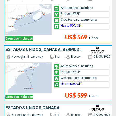
Animaciones Incluidas
Paquete WiFi*
Créditos para excursiones
Hasta 50% Off
US$ 569
+Tasas
Comidas incluidas
ESTADOS UNIDOS, CANADÁ, BERMUDAS
Norwegian Breakaway
8 d
Boston
02/05/2027
Animaciones Incluidas
Paquete WiFi*
Créditos para excursiones
Hasta 50% Off
US$ 599
+Tasas
Comidas incluidas
ESTADOS UNIDOS,CANADÁ
Norwegian Breakaway
8 d
Boston
27/09/2026