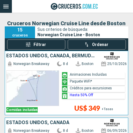
Cruceros Norwegian Cruise Line desde Boston
15
Sus criterios de búsqueda:
Norwegian Cruise Line - Boston
cruceros
Filtrar
Ordenar
ESTADOS UNIDOS, CANADÁ, BERMUDAS
Norwegian Breakaway
8 d
Boston
25/10/2026
Animaciones Incluidas
Paquete WiFi*
Créditos para excursiones
Hasta 50% Off
US$ 349
+Tasas
Comidas incluidas
ESTADOS UNIDOS, CANADÁ
Norwegian Breakaway
8 d
Boston
06/09/2026