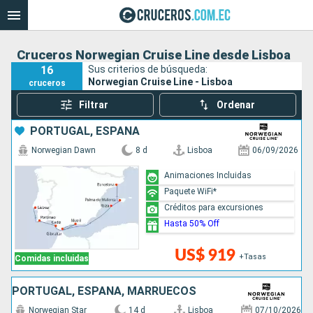
Cruceros Norwegian Cruise Line desde Lisboa
16
Sus criterios de búsqueda:
Norwegian Cruise Line - Lisboa
cruceros
Filtrar
Ordenar
PORTUGAL, ESPAÑA
Norwegian Dawn
8 d
Lisboa
06/09/2026
Animaciones Incluidas
Paquete WiFi*
Créditos para excursiones
Hasta 50% Off
US$ 919
+Tasas
Comidas incluidas
PORTUGAL, ESPAÑA, MARRUECOS
Norwegian Star
14 d
Lisboa
07/10/2026