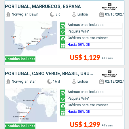
PORTUGAL, MARRUECOS, ESPAÑA
Norwegian Dawn
8 d
Lisboa
03/10/2027
Animaciones Incluidas
Paquete WiFi*
Créditos para excursiones
Hasta 50% Off
US$ 1,129
+Tasas
Comidas incluidas
PORTUGAL, CABO VERDE, BRASIL, URUGUAY, ARGENTINA
Norwegian Star
16 d
Lisboa
02/12/2027
Animaciones Incluidas
Paquete WiFi*
Créditos para excursiones
Hasta 50% Off
US$ 1,299
+Tasas
Comidas incluidas