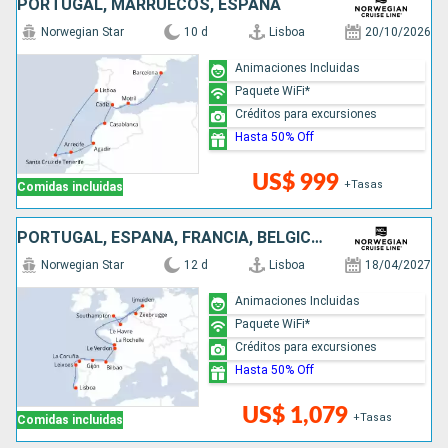
PORTUGAL, MARRUECOS, ESPAÑA
Norwegian Star
10 d
Lisboa
20/10/2026
Animaciones Incluidas
Paquete WiFi*
Créditos para excursiones
Hasta 50% Off
US$ 999
+Tasas
Comidas incluidas
PORTUGAL, ESPAÑA, FRANCIA, BÉLGICA, PAISES BAJOS, REINO UNIDO
Norwegian Star
12 d
Lisboa
18/04/2027
Animaciones Incluidas
Paquete WiFi*
Créditos para excursiones
Hasta 50% Off
US$ 1,079
+Tasas
Comidas incluidas