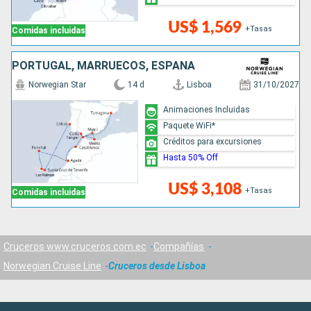
US$ 1,569
+Tasas
Comidas incluidas
PORTUGAL, MARRUECOS, ESPAÑA
Norwegian Star
14 d
Lisboa
31/10/2027
Animaciones Incluidas
Paquete WiFi*
Créditos para excursiones
Hasta 50% Off
US$ 3,108
+Tasas
Comidas incluidas
Cruceros www.cruceros.com.ec
Compañías
Norwegian Cruise Line
Cruceros desde Lisboa