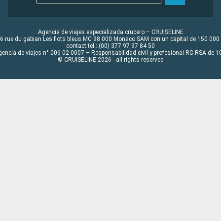
Agencia de viajes especializada crucero – CRUISELINE
6 rue du gabian Les flots bleus MC 98 000 Monaco SAM con un capital de 150 000
contact tel : (00) 377 97 97 84 50
gencia de viajes n° 006 02 0007 – Responsabilidad civil y profesional RC RSA de
© CRUISELINE 2026 - all rights reserved