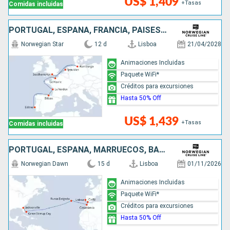
US$ 1,409
+Tasas
Comidas incluidas
PORTUGAL, ESPAÑA, FRANCIA, PAISES BAJOS, ALEMANIA, REINO UNIDO
Norwegian Star
12 d
Lisboa
21/04/2028
Animaciones Incluidas
Paquete WiFi*
Créditos para excursiones
Hasta 50% Off
US$ 1,439
+Tasas
Comidas incluidas
PORTUGAL, ESPAÑA, MARRUECOS, BAHAMAS, ESTADOS UNIDOS
Norwegian Dawn
15 d
Lisboa
01/11/2026
Animaciones Incluidas
Paquete WiFi*
Créditos para excursiones
Hasta 50% Off