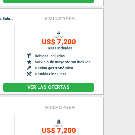
Itinerario : Melbourne, Newcastle (UK), Fraser Island, Isla Willis, Shute Harbour, Mooloolaba, Sidney, Melbourne, Newcastle (UK), Fraser Island, Isla Willis, Shute Harbour, Mooloolaba, Sidney
desde
US$ 7,200
Tasas incluidas
Bebidas incluidas
Servicio de mayordomo incluido
Cocina gastronómica
Comidas incluidas
VER LAS OFERTAS
desde
US$ 7,200