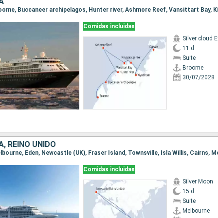
A
Comidas incluidas
11 d
Suite
Broome
30/07/2028
, REINO UNIDO
Comidas incluidas
Silver Moon
15 d
Suite
Melbourne