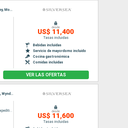
Itinerario : Sidney, Mooloolaba, Airlie Beach, Cairns, Darwin, Komodo, Benoa, Singapur, Sidney, Mooloolaba, Airlie Beach, Cairns, Darwin, Komodo, Benoa, Singapur
desde
US$ 11,400
Tasas incluidas
Bebidas incluidas
Servicio de mayordomo incluido
Cocina gastronómica
Comidas incluidas
VER LAS OFERTAS
Itinerario : Broome, Buccaneer archipelagos, Hunter river, Ashmore Reef, Vansittart Bay, fr, Wyndham, Darwin, Broome, Buccaneer archipelagos, Hunter river, Ashmore Reef, Vansittart Bay, fr, Wyndham, Darwin
Silver cloud Expedition
desde
US$ 11,600
Tasas incluidas