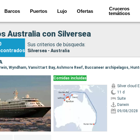
Cruceros
Barcos
Puertos
Lujo
Ofertas
temáticos
s Australia con Silversea
0
Sus criterios de búsqueda:
ncontrados
Silversea - Australia
A
Comidas incluidas
11 d
Suite
Darwin
09/08/2028