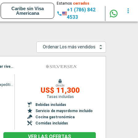
Estamos
cerrados
Caribe sin Visa
+1 (786) 842
Americana
4533
Ordenar Los más vendidos
Itinerario : Darwin, Wyndham, Vansittart Bay, Ashmore Reef, Buccaneer archipelagos, Hunter river, swift bay, King george river
Silver cloud Expedition
desde
US$ 11,300
Tasas incluidas
Bebidas incluidas
Servicio de mayordomo incluido
Cocina gastronómica
Comidas incluidas
VER LAS OFERTAS