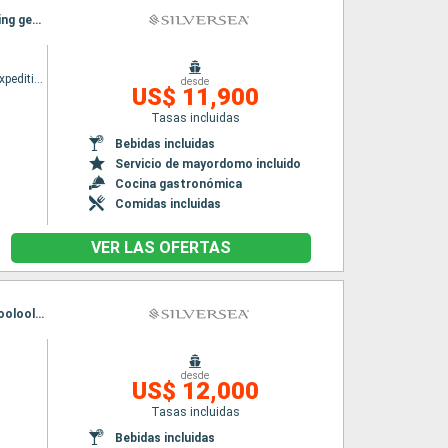
Itinerario : Broome, Buccaneer archipelagos, Hunter river, Ashmore Reef, Vansittart Bay, King george river, Wyndham, Darwin, Broome, Buccaneer archipelagos, Hunter river, Ashmore Reef, Vansittart Bay, King george river, Wyndham, Darwin
Silver cloud Expedition
desde
US$ 11,900
Tasas incluidas
Bebidas incluidas
Servicio de mayordomo incluido
Cocina gastronómica
Comidas incluidas
VER LAS OFERTAS
Itinerario : Melbourne, Eden, Newcastle (UK), Fraser Island, Townsville, Isla Willis, Cairns, Mooloolaba, Sidney, Melbourne, Eden, Newcastle (UK), Fraser Island, Townsville, Isla Willis, Cairns, Mooloolaba, Sidney
desde
US$ 12,000
Tasas incluidas
Bebidas incluidas