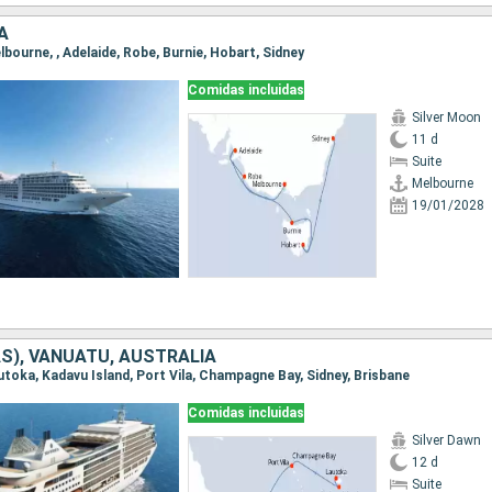
A
elbourne, , Adelaide, Robe, Burnie, Hobart, Sidney
Comidas incluidas
Silver Moon
11 d
Suite
Melbourne
19/01/2028
LAS), VANUATU, AUSTRALIA
autoka, Kadavu Island, Port Vila, Champagne Bay, Sidney, Brisbane
Comidas incluidas
Silver Dawn
12 d
Suite