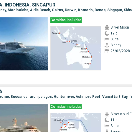
, INDONESIA, SINGAPUR
Comidas incluidas
Silver Moon
19 d
Suite
Sidney
26/02/2028
A
Comidas incluidas
11 d
Suite
Broome