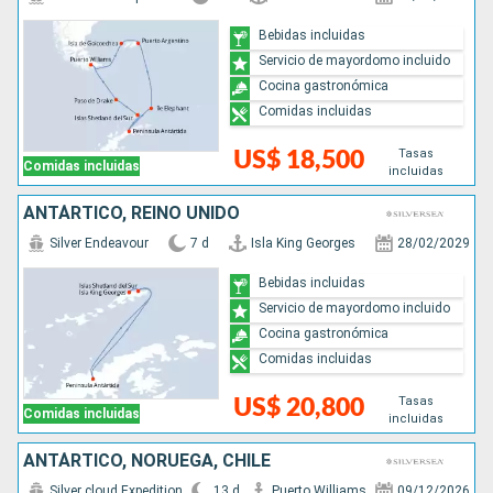
Bebidas incluidas
Servicio de mayordomo incluido
Cocina gastronómica
Comidas incluidas
Tasas
US$ 18,500
Comidas incluidas
incluidas
ANTÁRTICO, REINO UNIDO
Silver Endeavour
7 d
Isla King Georges
28/02/2029
Bebidas incluidas
Servicio de mayordomo incluido
Cocina gastronómica
Comidas incluidas
Tasas
US$ 20,800
Comidas incluidas
incluidas
ANTÁRTICO, NORUEGA, CHILE
Silver cloud Expedition
13 d
Puerto Williams
09/12/2026