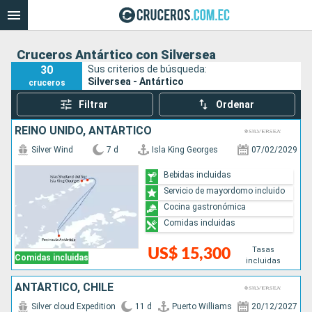
Cruceros Antártico con Silversea
30
Sus criterios de búsqueda:
Silversea - Antártico
cruceros
Filtrar
Ordenar
REINO UNIDO, ANTÁRTICO
Silver Wind
7 d
Isla King Georges
07/02/2029
Bebidas incluidas
Servicio de mayordomo incluido
Cocina gastronómica
Comidas incluidas
Tasas
US$ 15,300
Comidas incluidas
incluidas
ANTÁRTICO, CHILE
Silver cloud Expedition
11 d
Puerto Williams
20/12/2027