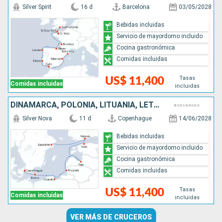
Silver Spirit
16 d
Barcelona
03/05/2028
Bebidas incluidas
Servicio de mayordomo incluido
Cocina gastronómica
Comidas incluidas
Tasas
US$ 11,400
Comidas incluidas
incluidas
DINAMARCA, POLONIA, LITUANIA, LETONIA, ESTONIA, FINLANDIA, SUECIA
Silver Nova
11 d
Copenhague
14/06/2028
Bebidas incluidas
Servicio de mayordomo incluido
Cocina gastronómica
Comidas incluidas
Tasas
US$ 11,400
Comidas incluidas
incluidas
VER MÁS DE CRUCEROS