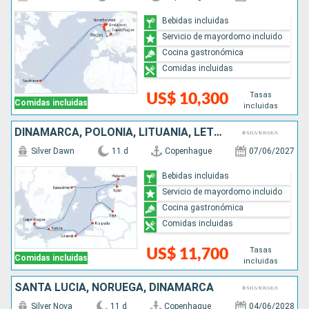
Bebidas incluidas
Servicio de mayordomo incluido
Cocina gastronómica
Comidas incluidas
Tasas
US$ 10,300
Comidas incluidas
incluidas
DINAMARCA, POLONIA, LITUANIA, LETONIA, FINLANDIA, ESTONIA, SUECIA
Silver Dawn
11 d
Copenhague
07/06/2027
Bebidas incluidas
Servicio de mayordomo incluido
Cocina gastronómica
Comidas incluidas
Tasas
US$ 11,700
Comidas incluidas
incluidas
SANTA LUCIA, NORUEGA, DINAMARCA
Silver Nova
11 d
Copenhague
04/06/2028