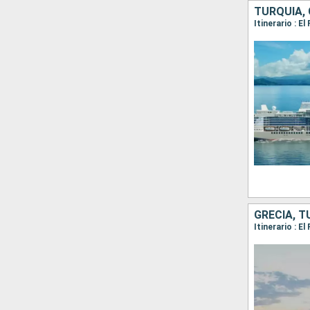
TURQUÍA, 
Itinerario : E
GRECIA, T
Itinerario : E