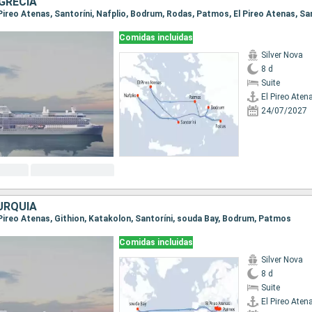
GRECIA
Comidas incluidas
Silver Nova
8 d
Suite
El Pireo Aten
24/07/2027
URQUÍA
El Pireo Atenas, Githion, Katakolon, Santoríni, souda Bay, Bodrum, Patmos
Comidas incluidas
Silver Nova
8 d
Suite
El Pireo Aten