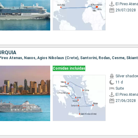
El Pireo Aten
29/07/2028
URQUÍA
Comidas incluidas
Silver shado
11 d
Suite
El Pireo Aten
27/06/2028