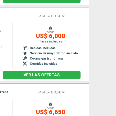
w
desde
US$ 6,000
Tasas incluidas
as
Bebidas incluidas
Servicio de mayordomo incluido
Cocina gastronómica
Comidas incluidas
VER LAS OFERTAS
Itinerario : El Pireo Atenas, Mykonos, Volos, Salónica, Estambul, Rodas, Santoríni, El Pireo Atenas, Mykonos, Volos, Salónica, Estambul, Rodas, Santoríni, El Pireo Atenas
desde
US$ 6,650