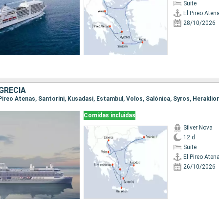
Suite
El Pireo Aten
28/10/2026
GRECIA
l Pireo Atenas, Santoríni, Kusadasi, Estambul, Volos, Salónica, Syros, Heraklio
Comidas incluidas
Silver Nova
12 d
Suite
El Pireo Aten
26/10/2026