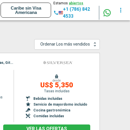
Estamos
abiertos
Caribe sin Visa
+1 (786) 842
Americana
4533
Ordenar Los más vendidos
Itinerario : El Pireo Atenas, Githion, Katakolon, souda Bay, Santoríni, Bodrum, El Pireo Atenas, Githion, Katakolon, souda Bay, Santoríni, Bodrum, El Pireo Atenas
desde
US$ 5,350
Tasas incluidas
as
Bebidas incluidas
Servicio de mayordomo incluido
Cocina gastronómica
Comidas incluidas
VER LAS OFERTAS