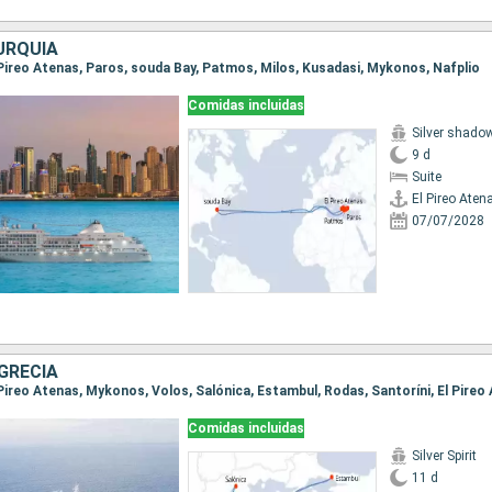
URQUÍA
El Pireo Atenas, Paros, souda Bay, Patmos, Milos, Kusadasi, Mykonos, Nafplio
Comidas incluidas
Silver shado
9 d
Suite
El Pireo Aten
07/07/2028
GRECIA
Comidas incluidas
Silver Spirit
11 d