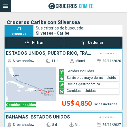
Cruceros Caribe con Silversea
71
Sus criterios de búsqueda:
Silversea - Caribe
cruceros
Filtrar
Ordenar
ESTADOS UNIDOS, PUERTO RICO, FRANCIA, ANTIGUA Y BARBUDA
Silver shadow
11 d
Miami
30/11/2026
Bebidas incluidas
Servicio de mayordomo incluido
Cocina gastronómica
Comidas incluidas
US$ 4,850
Tasas incluidas
Comidas incluidas
BAHAMAS, ESTADOS UNIDOS
Silver shadow
8 d
Miami
26/11/2027