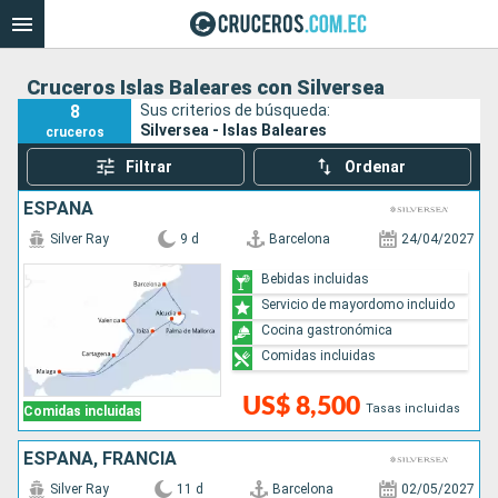
Cruceros Islas Baleares con Silversea
8
Sus criterios de búsqueda:
Silversea - Islas Baleares
cruceros
Filtrar
Ordenar
ESPAÑA
Silver Ray
9 d
Barcelona
24/04/2027
Bebidas incluidas
Servicio de mayordomo incluido
Cocina gastronómica
Comidas incluidas
US$ 8,500
Tasas incluidas
Comidas incluidas
ESPAÑA, FRANCIA
Silver Ray
11 d
Barcelona
02/05/2027