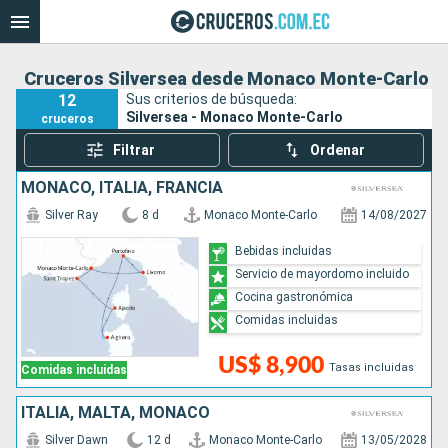
Cruceros Silversea desde Monaco Monte-Carlo
12
Sus criterios de búsqueda:
Silversea - Monaco Monte-Carlo
cruceros
Filtrar
Ordenar
MONACO, ITALIA, FRANCIA
Silver Ray
8 d
Monaco Monte-Carlo
14/08/2027
Bebidas incluidas
Servicio de mayordomo incluido
Cocina gastronómica
Comidas incluidas
US$ 8,900
Tasas incluidas
Comidas incluidas
ITALIA, MALTA, MONACO
Silver Dawn
12 d
Monaco Monte-Carlo
13/05/2028