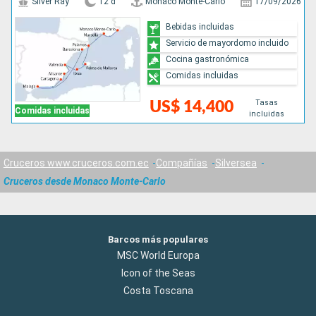
Silver Ray
12 d
Monaco Monte-Carlo
17/09/2026
Bebidas incluidas
Servicio de mayordomo incluido
Cocina gastronómica
Comidas incluidas
Tasas
US$ 14,400
Comidas incluidas
incluidas
Cruceros www.cruceros.com.ec
Compañías
Silversea
Cruceros desde Monaco Monte-Carlo
Barcos más populares
MSC World Europa
Icon of the Seas
Costa Toscana