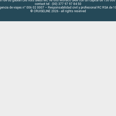
6 rue du gabian Les flots bleus MC 98 000 Monaco SAM con un capital de 150 000
contact tel : (00) 377 97 97 84 50
gencia de viajes n° 006 02 0007 – Responsabilidad civil y profesional RC RSA de
© CRUISELINE 2026 - all rights reserved