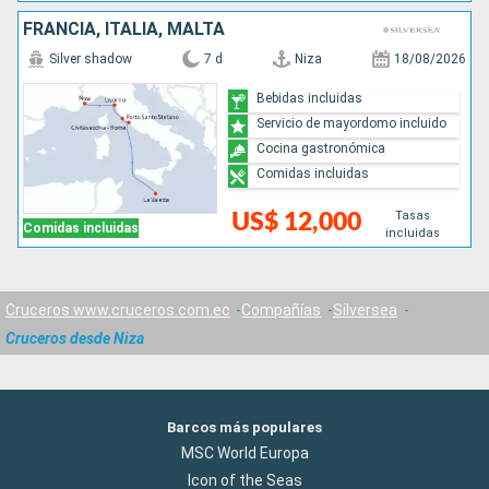
FRANCIA, ITALIA, MALTA
Silver shadow
7 d
Niza
18/08/2026
Bebidas incluidas
Servicio de mayordomo incluido
Cocina gastronómica
Comidas incluidas
Tasas
US$ 12,000
Comidas incluidas
incluidas
Cruceros www.cruceros.com.ec
Compañías
Silversea
Cruceros desde Niza
Barcos más populares
MSC World Europa
Icon of the Seas