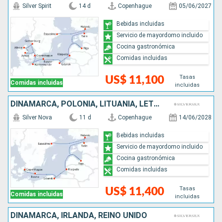
Silver Spirit
14 d
Copenhague
05/06/2027
Bebidas incluidas
Servicio de mayordomo incluido
Cocina gastronómica
Comidas incluidas
Tasas
US$ 11,100
Comidas incluidas
incluidas
DINAMARCA, POLONIA, LITUANIA, LETONIA, ESTONIA, FINLANDIA, SUECIA
Silver Nova
11 d
Copenhague
14/06/2028
Bebidas incluidas
Servicio de mayordomo incluido
Cocina gastronómica
Comidas incluidas
Tasas
US$ 11,400
Comidas incluidas
incluidas
DINAMARCA, IRLANDA, REINO UNIDO