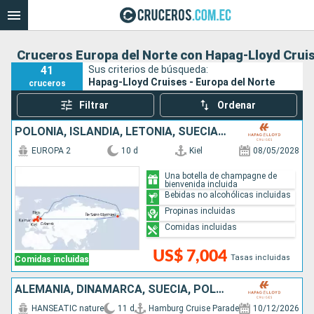
Cruceros Europa del Norte con Hapag-Lloyd Crui
41
Sus criterios de búsqueda:
Hapag-Lloyd Cruises - Europa del Norte
cruceros
Filtrar
Ordenar
POLONIA, ISLANDIA, LETONIA, SUECIA, DINAMARCA, ALEMANIA
EUROPA 2
10 d
Kiel
08/05/2028
Una botella de champagne de
bienvenida incluida
Bebidas no alcohólicas incluidas
Propinas incluidas
Comidas incluidas
US$ 7,004
Tasas incluidas
Comidas incluidas
ALEMANIA, DINAMARCA, SUECIA, POLONIA
HANSEATIC nature
11 d
Hamburg Cruise Parade
10/12/2026