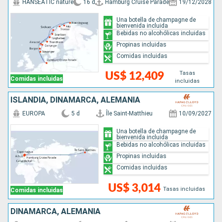
HANSEATIC nature
16 d
Hamburg Cruise Parade
19/12/2028
Una botella de champagne de
bienvenida incluida
Bebidas no alcohólicas incluidas
Propinas incluidas
Comidas incluidas
Tasas
US$ 12,409
Comidas incluidas
incluidas
ISLANDIA, DINAMARCA, ALEMANIA
EUROPA
5 d
Île Saint-Matthieu
10/09/2027
Una botella de champagne de
bienvenida incluida
Bebidas no alcohólicas incluidas
Propinas incluidas
Comidas incluidas
US$ 3,014
Tasas incluidas
Comidas incluidas
DINAMARCA, ALEMANIA