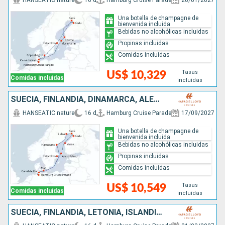
HANSEATIC nature
16 d
Hamburg Cruise Parade
20/01/2027
Una botella de champagne de
bienvenida incluida
Bebidas no alcohólicas incluidas
Propinas incluidas
Comidas incluidas
Tasas
US$ 10,329
Comidas incluidas
incluidas
SUECIA, FINLANDIA, DINAMARCA, ALEMANIA
HANSEATIC nature
16 d
Hamburg Cruise Parade
17/09/2027
Una botella de champagne de
bienvenida incluida
Bebidas no alcohólicas incluidas
Propinas incluidas
Comidas incluidas
Tasas
US$ 10,549
Comidas incluidas
incluidas
SUECIA, FINLANDIA, LETONIA, ISLANDIA, LITUANIA, POLONIA, DINAMARCA, ALEMANIA