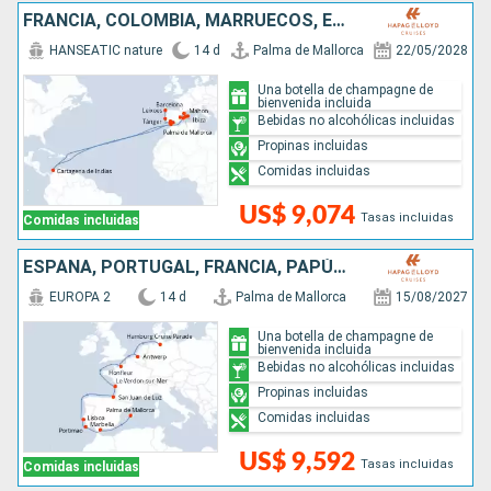
FRANCIA, COLOMBIA, MARRUECOS, ESPAÑA, PORTUGAL
HANSEATIC nature
14 d
Palma de Mallorca
22/05/2028
Una botella de champagne de
bienvenida incluida
Bebidas no alcohólicas incluidas
Propinas incluidas
Comidas incluidas
US$ 9,074
Tasas incluidas
Comidas incluidas
ESPAÑA, PORTUGAL, FRANCIA, PAPÚA NUEVA GUINEA, BÉLGICA, ALEMANIA
EUROPA 2
14 d
Palma de Mallorca
15/08/2027
Una botella de champagne de
bienvenida incluida
Bebidas no alcohólicas incluidas
Propinas incluidas
Comidas incluidas
US$ 9,592
Tasas incluidas
Comidas incluidas