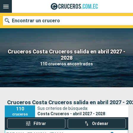
Encontrar un crucero
Cruceros Costa Cruceros salida en abril 2027 -
Nuestros destinos
2028
110 cruceros encontrados
Fecha de salida
Puertos
Compañías
Buscar
Cruceros Costa Cruceros salida en abril 2027 - 20
110
Sus criterios de búsqueda:
Costa Cruceros - abril 2027 - 2028
cruceros
Filtrar
Ordenar