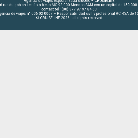
Agencia de viajes especializada crucero – CRUISELINE
6 rue du gabian Les flots bleus MC 98 000 Monaco SAM con un capital de 150 000
contact tel : (00) 377 97 97 84 50
gencia de viajes n° 006 02 0007 – Responsabilidad civil y profesional RC RSA de
© CRUISELINE 2026 - all rights reserved