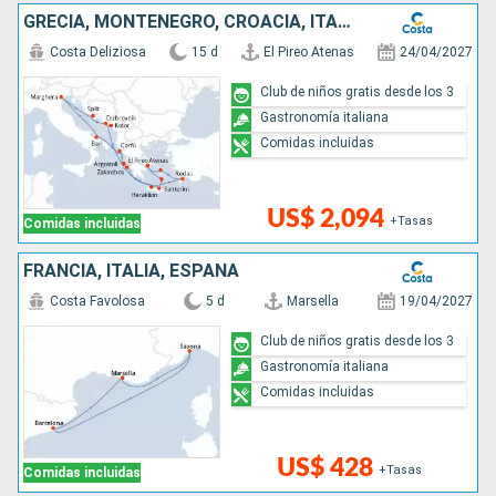
GRECIA, MONTENEGRO, CROACIA, ITALIA
Costa Deliziosa
15 d
El Pireo Atenas
24/04/2027
Club de niños gratis desde los 3
Gastronomía italiana
Comidas incluidas
US$ 2,094
+Tasas
Comidas incluidas
FRANCIA, ITALIA, ESPAÑA
Costa Favolosa
5 d
Marsella
19/04/2027
Club de niños gratis desde los 3
Gastronomía italiana
Comidas incluidas
US$ 428
+Tasas
Comidas incluidas