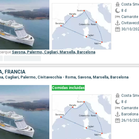
Costa Sme
8 d
Camarote 
Civitavecc
30/10/20
barque:
Savona,
Palermo,
Cagliari,
Marsella,
Barcelona
A, FRANCIA
ona, Cagliari, Palermo, Civitavecchia - Roma, Savona, Marsella, Barcelona
Comidas incluidas
Costa Sme
8 d
Camarote 
Barcelona
26/10/20