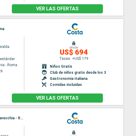
VER LAS OFERTAS
oma
ralda
desde
US$ 694
Tasas: +US$ 179
estándar
hia - Roma
Niños Gratis
26
Club de niños gratis desde los 3
Gastronomía italiana
Comidas incluidas
VER LAS OFERTAS
Itinerario : Civitavecchia - Roma, Savona, Marsella, Barcelona, Palma de Mallorca, Palermo, Civitavecchia - Roma