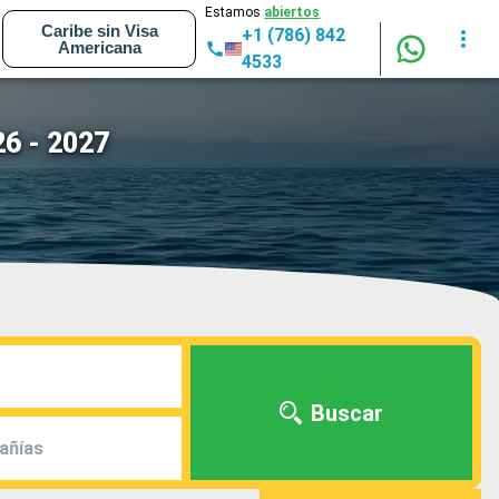
Estamos
abiertos
Caribe sin Visa
+1 (786) 842
Americana
4533
26 - 2027
Buscar
añías