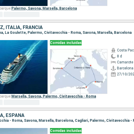
barque:
Palermo,
Savona,
Marsella,
Barcelona
, ITALIA, FRANCIA
ona, La Goulette, Palermo, Civitavecchia - Roma, Savona, Marsella, Barcelona
Comidas incluidas
Costa Paci
8 d
Camarote 
Barcelona
27/10/20
barque:
Marsella,
Savona,
Palermo,
Civitavecchia - Roma
IA, ESPAÑA
vecchia - Roma, Savona, Marsella, Barcelona, Cagliari, Palermo, Civitavecchia 
Comidas incluidas