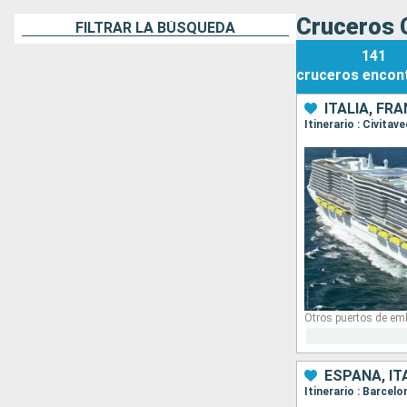
Cruceros C
FILTRAR LA BÚSQUEDA
141
cruceros
encon
ITALIA, FR
Itinerario : Civita
Otros puertos de em
ESPAÑA, IT
Itinerario : Barcel