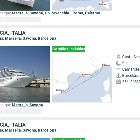
barque:
Marsella,
Savona,
Civitavecchia - Roma,
Palermo
IA, ITALIA
ona, Marsella, Savona, Barcelona
Comidas incluidas
Costa Ser
5 d
Camarote 
Barcelona
26/10/20
barque:
Marsella,
Savona
IA, ITALIA
ona, Marsella, Savona, Barcelona