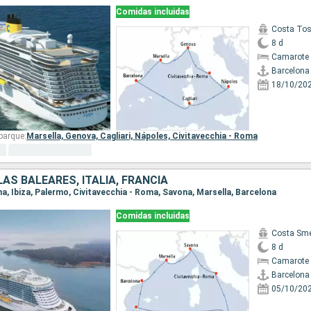
Comidas incluidas
Costa To
8 d
Camarote 
Barcelona
18/10/20
barque:
Marsella,
Genova,
Cagliari,
Nápoles,
Civitavecchia - Roma
LAS BALEARES, ITALIA, FRANCIA
ona, Ibiza, Palermo, Civitavecchia - Roma, Savona, Marsella, Barcelona
Comidas incluidas
Costa Sme
8 d
Camarote 
Barcelona
05/10/20