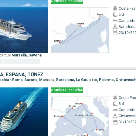
Comidas incluidas
Costa Fas
5 d
Camarote 
Barcelona
23/10/20
barque:
Marsella,
Savona
IA, ESPAÑA, TÚNEZ
vecchia - Roma, Savona, Marsella, Barcelona, La Goulette, Palermo, Civitavecc
Comidas incluidas
Costa Paci
8 d
Camarote 
Civitavecc
31/10/20