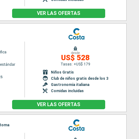
VER LAS OFERTAS
fica
desde
US$ 528
Tasas: +US$ 179
estándar
Niños Gratis
26
Club de niños gratis desde los 3
Gastronomía italiana
Comidas incluidas
VER LAS OFERTAS
- Roma