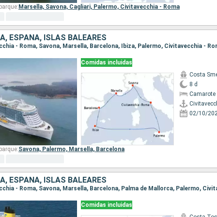
barque:
Marsella,
Savona,
Cagliari,
Palermo,
Civitavecchia - Roma
IA, ESPAÑA, ISLAS BALEARES
vecchia - Roma, Savona, Marsella, Barcelona, Ibiza, Palermo, Civitavecchia - R
Comidas incluidas
Costa Sme
8 d
Camarote 
Civitavecc
02/10/20
barque:
Savona,
Palermo,
Marsella,
Barcelona
IA, ESPAÑA, ISLAS BALEARES
Comidas incluidas