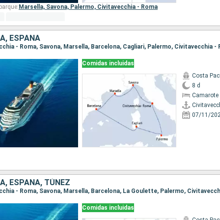
barque:
Marsella,
Savona,
Palermo,
Civitavecchia - Roma
IA, ESPAÑA
vecchia - Roma, Savona, Marsella, Barcelona, Cagliari, Palermo, Civitavecchia 
Comidas incluidas
Costa Paci
8 d
Camarote 
Civitavecc
07/11/20
IA, ESPAÑA, TÚNEZ
vecchia - Roma, Savona, Marsella, Barcelona, La Goulette, Palermo, Civitavecc
Comidas incluidas