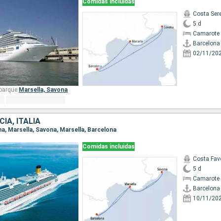
Comidas incluidas
Costa Ser
5 d
Camarote 
Barcelona
02/11/20
barque:
Marsella,
Savona
IA, ITALIA
ona, Marsella, Savona, Marsella, Barcelona
Comidas incluidas
Costa Fav
5 d
Camarote 
Barcelona
10/11/20