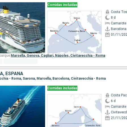
Comidas incluidas
Costa To
8 d
Camarote 
Barcelona
01/11/20
barque:
Marsella,
Genova,
Cagliari,
Nápoles,
Civitavecchia - Roma
IA, ESPAÑA
vecchia - Roma, Savona, Marsella, Barcelona, Civitavecchia - Roma
Comidas incluidas
Costa Paci
6 d
Camarote 
Civitavecc
21/11/20