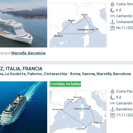
Costa Sme
6 d
Camarote 
Civitavecc
06/11/20
barque:
Marsella,
Barcelona
, ITALIA, FRANCIA
ona, La Goulette, Palermo, Civitavecchia - Roma, Savona, Marsella, Barcelona
Comidas incluidas
Costa Paci
8 d
Camarote 
Barcelona
17/11/20