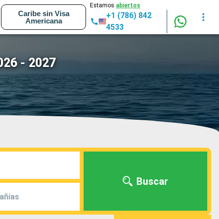
Estamos
abiertos
Caribe sin Visa
+1 (786) 842
Americana
4533
026 - 2027
Buscar
añías