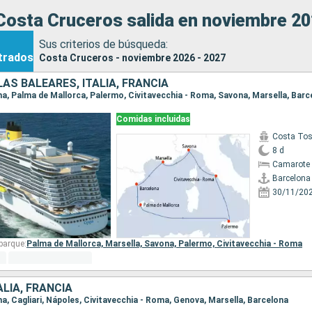
Costa Cruceros salida en noviembre 20
Sus criterios de búsqueda:
trados
Costa Cruceros - noviembre 2026 - 2027
LAS BALEARES, ITALIA, FRANCIA
ona, Palma de Mallorca, Palermo, Civitavecchia - Roma, Savona, Marsella, Barc
Comidas incluidas
Costa To
8 d
Camarote 
Barcelona
30/11/20
barque:
Palma de Mallorca,
Marsella,
Savona,
Palermo,
Civitavecchia - Roma
ALIA, FRANCIA
ona, Cagliari, Nápoles, Civitavecchia - Roma, Genova, Marsella, Barcelona