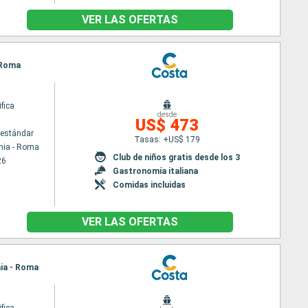
VER LAS OFERTAS
- Roma
fica
desde
US$ 473
estándar
Tasas: +US$ 179
hia - Roma
Club de niños gratis desde los 3
26
Gastronomía italiana
Comidas incluidas
VER LAS OFERTAS
hia - Roma