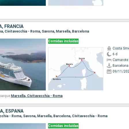
A, FRANCIA
ona, Civitavecchia - Roma, Savona, Marsella, Barcelona
Comidas incluidas
Costa Sme
6 d
Camarote 
Barcelona
09/11/20
barque:
Marsella,
Civitavecchia - Roma
IA, ESPAÑA
vecchia - Roma, Savona, Marsella, Barcelona, Civitavecchia - Roma
Comidas incluidas