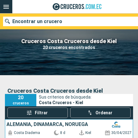
Encontrar un crucero
Cruceros Costa Cruceros desde Kiel
20 cruceros encontrados
Nuestros destinos
Fecha de salida
Puertos
Compañías
Cruceros Costa Cruceros desde Kiel
20
Sus criterios de búsqueda:
Buscar
Costa Cruceros - Kiel
cruceros
Filtrar
Ordenar
ALEMANIA, DINAMARCA, NORUEGA
Costa Diadema
8 d
Kiel
30/04/2027