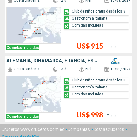
Costa Diadema
12 d
Kiel
10/09/2027
Club de niños gratis desde los 3
Gastronomía italiana
Comidas incluidas
US$ 915
+Tasas
Comidas incluidas
ALEMANIA, DINAMARCA, FRANCIA, ESPAÑA, PORTUGAL, ITALIA
Costa Diadema
13 d
Kiel
10/09/2027
Club de niños gratis desde los 3
Gastronomía italiana
Comidas incluidas
US$ 998
+Tasas
Comidas incluidas
Cruceros www.cruceros.com.ec
Compañías
Costa Cruceros