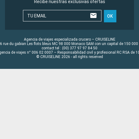
Recibe nuestras exclusivas ofertas
TU EMAIL
OK
Agencia de viajes especializada crucero – CRUISELINE
6 rue du gabian Les flots bleus MC 98 000 Monaco SAM con un capital de 150 000
contact tel : (00) 377 97 97 84 50
gencia de viajes n° 006 02 0007 – Responsabilidad civil y profesional RC RSA de
© CRUISELINE 2026 - all rights reserved