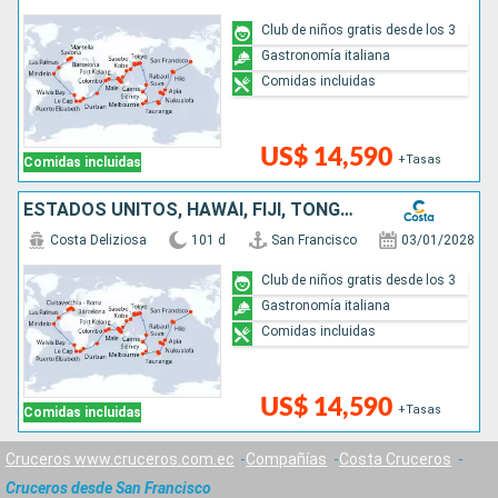
Club de niños gratis desde los 3
Gastronomía italiana
Comidas incluidas
US$ 14,590
+Tasas
Comidas incluidas
ESTADOS UNITOS, HAWÁI, FIJI, TONGA, NUEVA ZELANDA, AUSTRALIA, JAPÓN, COREA DEL SUR, TAIWÁN, CHINA, SINGAPUR, MALASIA, TAILANDIA, SUDÁFRICA, ITALIA
Costa Deliziosa
101 d
San Francisco
03/01/2028
Club de niños gratis desde los 3
Gastronomía italiana
Comidas incluidas
US$ 14,590
+Tasas
Comidas incluidas
Cruceros www.cruceros.com.ec
Compañías
Costa Cruceros
Cruceros desde San Francisco