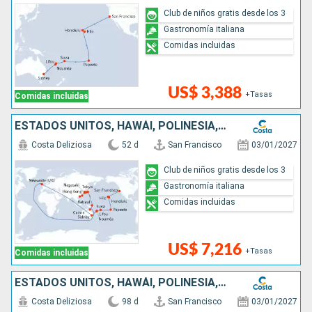
Club de niños gratis desde los 3
Gastronomía italiana
Comidas incluidas
US$ 3,388
+Tasas
Comidas incluidas
ESTADOS UNITOS, HAWÁI, POLINESIA, FIJI, AUSTRALIA, JAPÓN, COREA DEL SUR, TAIWÁN, CHINA
Costa Deliziosa
52 d
San Francisco
03/01/2027
Club de niños gratis desde los 3
Gastronomía italiana
Comidas incluidas
US$ 7,216
+Tasas
Comidas incluidas
ESTADOS UNITOS, HAWÁI, POLINESIA, FIJI, AUSTRALIA, JAPÓN, COREA DEL SUR, TAIWÁN, CHINA, VIETNAM, SINGAPUR, MALASIA, SRI LANKA, MALDIVAS, SUDÁFRICA
Costa Deliziosa
98 d
San Francisco
03/01/2027