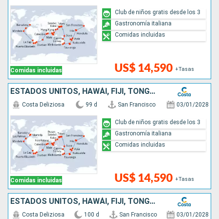
Club de niños gratis desde los 3
Gastronomía italiana
Comidas incluidas
US$ 14,590
+Tasas
Comidas incluidas
ESTADOS UNITOS, HAWÁI, FIJI, TONGA, NUEVA ZELANDA, AUSTRALIA, JAPÓN, COREA DEL SUR, TAIWÁN, CHINA, SINGAPUR, MALASIA, TAILANDIA, SRI LANKA, SUDÁFRICA
Costa Deliziosa
99 d
San Francisco
03/01/2028
Club de niños gratis desde los 3
Gastronomía italiana
Comidas incluidas
US$ 14,590
+Tasas
Comidas incluidas
ESTADOS UNITOS, HAWÁI, FIJI, TONGA, NUEVA ZELANDA, AUSTRALIA, JAPÓN, COREA DEL SUR, TAIWÁN, CHINA, SINGAPUR, MALASIA, TAILANDIA, SRI LANKA, SUDÁFRICA
Costa Deliziosa
100 d
San Francisco
03/01/2028