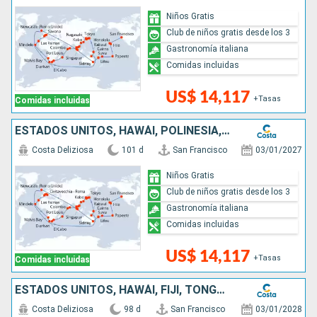
Niños Gratis
Club de niños gratis desde los 3
Gastronomía italiana
Comidas incluidas
US$ 14,117
+Tasas
Comidas incluidas
ESTADOS UNITOS, HAWÁI, POLINESIA, FIJI, AUSTRALIA, JAPÓN, COREA DEL SUR, TAIWÁN, CHINA, VIETNAM, SINGAPUR, MALASIA, SRI LANKA, SUDÁFRICA, ITALIA
Costa Deliziosa
101 d
San Francisco
03/01/2027
Niños Gratis
Club de niños gratis desde los 3
Gastronomía italiana
Comidas incluidas
US$ 14,117
+Tasas
Comidas incluidas
ESTADOS UNITOS, HAWÁI, FIJI, TONGA, NUEVA ZELANDA, AUSTRALIA, JAPÓN, COREA DEL SUR, TAIWÁN, CHINA, SINGAPUR, MALASIA, TAILANDIA, SRI LANKA, SUDÁFRICA
Costa Deliziosa
98 d
San Francisco
03/01/2028