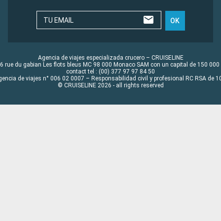
TU EMAIL
OK
Agencia de viajes especializada crucero – CRUISELINE
6 rue du gabian Les flots bleus MC 98 000 Monaco SAM con un capital de 150 000
contact tel : (00) 377 97 97 84 50
gencia de viajes n° 006 02 0007 – Responsabilidad civil y profesional RC RSA de
© CRUISELINE 2026 - all rights reserved