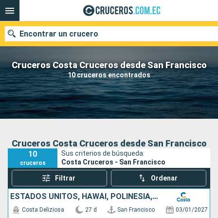
Encontrar un crucero
Cruceros Costa Cruceros desde San Francisco
10 cruceros encontrados
Nuestros destinos
Fecha de salida
Puertos
Compañías
Cruceros Costa Cruceros desde San Francisco
10
Sus criterios de búsqueda:
Buscar
Costa Cruceros - San Francisco
cruceros
Filtrar
Ordenar
ESTADOS UNITOS, HAWÁI, POLINESIA, FIJI, AUSTRALIA
Costa Deliziosa
27 d
San Francisco
03/01/2027