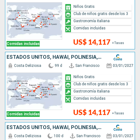
Niños Gratis
Club de niños gratis desde los 3
Gastronomía italiana
Comidas incluidas
US$ 14,117
+Tasas
Comidas incluidas
ESTADOS UNITOS, HAWÁI, POLINESIA, FIJI, AUSTRALIA, JAPÓN, COREA DEL SUR, TAIWÁN, CHINA, VIETNAM, SINGAPUR, MALASIA, SRI LANKA, MALDIVAS, SUDÁFRICA
Costa Deliziosa
99 d
San Francisco
03/01/2027
Niños Gratis
Club de niños gratis desde los 3
Gastronomía italiana
Comidas incluidas
US$ 14,117
+Tasas
Comidas incluidas
ESTADOS UNITOS, HAWÁI, POLINESIA, FIJI, AUSTRALIA, JAPÓN, COREA DEL SUR, TAIWÁN, CHINA, VIETNAM, SINGAPUR, MALASIA, SRI LANKA, MALDIVAS, SUDÁFRICA
Costa Deliziosa
100 d
San Francisco
03/01/2027