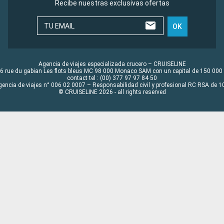
Recibe nuestras exclusivas ofertas
TU EMAIL
OK
Agencia de viajes especializada crucero – CRUISELINE
6 rue du gabian Les flots bleus MC 98 000 Monaco SAM con un capital de 150 000
contact tel : (00) 377 97 97 84 50
gencia de viajes n° 006 02 0007 – Responsabilidad civil y profesional RC RSA de
© CRUISELINE 2026 - all rights reserved