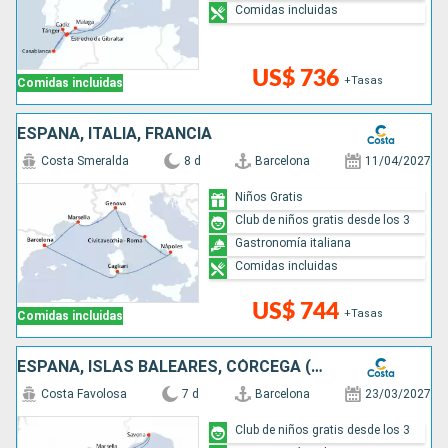
Comidas incluidas
US$ 736
+Tasas
Comidas incluidas
ESPAÑA, ITALIA, FRANCIA
Costa Smeralda
8 d
Barcelona
11/04/2027
Niños Gratis
Club de niños gratis desde los 3
Gastronomía italiana
Comidas incluidas
US$ 744
+Tasas
Comidas incluidas
ESPAÑA, ISLAS BALEARES, CÓRCEGA (FRANCIA), FRANCIA, ITALIA
Costa Favolosa
7 d
Barcelona
23/03/2027
Club de niños gratis desde los 3