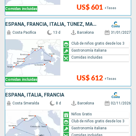
US$ 601
+Tasas
Comidas incluidas
ESPAÑA, FRANCIA, ITALIA, TÚNEZ, MARRUECOS
Costa Pacifica
13 d
Barcelona
31/01/2027
Club de niños gratis desde los 3
Gastronomía italiana
Comidas incluidas
US$ 612
+Tasas
Comidas incluidas
ESPAÑA, ITALIA, FRANCIA
Costa Smeralda
8 d
Barcelona
02/11/2026
Niños Gratis
Club de niños gratis desde los 3
Gastronomía italiana
Comidas incluidas