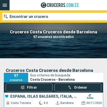
Encontrar un crucero
Cruceros Costa Cruceros desde Barcelona
97 cruceros encontrados
Nuestros destinos
Fecha de salida
Puertos
Compañías
Cruceros Costa Cruceros desde Barcelona
97
Sus criterios de búsqueda:
Buscar
Costa Cruceros - Barcelona
cruceros
Filtrar
Ordenar
ESPAÑA, ISLAS BALEARES, ITALIA, FRANCIA
Costa Toscana
8 d
Barcelona
30/11/2026