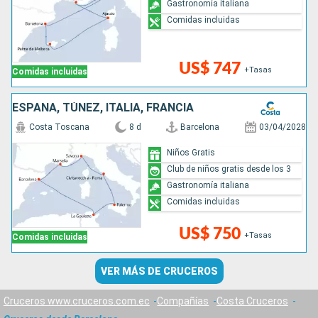
Gastronomía italiana
Comidas incluidas
US$ 747
+Tasas
Comidas incluidas
ESPAÑA, TÚNEZ, ITALIA, FRANCIA
Costa Toscana
8 d
Barcelona
03/04/2028
Niños Gratis
Club de niños gratis desde los 3
Gastronomía italiana
Comidas incluidas
US$ 750
+Tasas
Comidas incluidas
VER MÁS DE CRUCEROS
Cruceros www.cruceros.com.ec
Compañías
Costa Cruceros