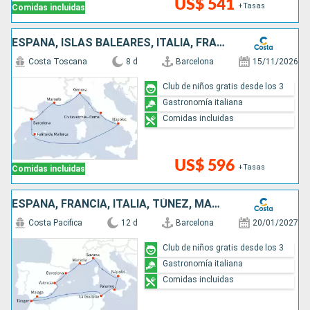
US$ 541
+Tasas
Comidas incluidas
ESPAÑA, ISLAS BALEARES, ITALIA, FRANCIA
Costa Toscana
8 d
Barcelona
15/11/2026
Club de niños gratis desde los 3
Gastronomía italiana
Comidas incluidas
US$ 596
+Tasas
Comidas incluidas
ESPAÑA, FRANCIA, ITALIA, TÚNEZ, MARRUECOS
Costa Pacifica
12 d
Barcelona
20/01/2027
Club de niños gratis desde los 3
Gastronomía italiana
Comidas incluidas