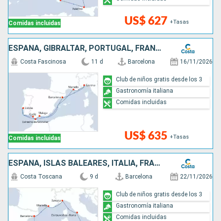
US$ 627
+Tasas
Comidas incluidas
ESPAÑA, GIBRALTAR, PORTUGAL, FRANCIA, ITALIA
Costa Fascinosa
11 d
Barcelona
16/11/2026
Club de niños gratis desde los 3
Gastronomía italiana
Comidas incluidas
US$ 635
+Tasas
Comidas incluidas
ESPAÑA, ISLAS BALEARES, ITALIA, FRANCIA
Costa Toscana
9 d
Barcelona
22/11/2026
Club de niños gratis desde los 3
Gastronomía italiana
Comidas incluidas