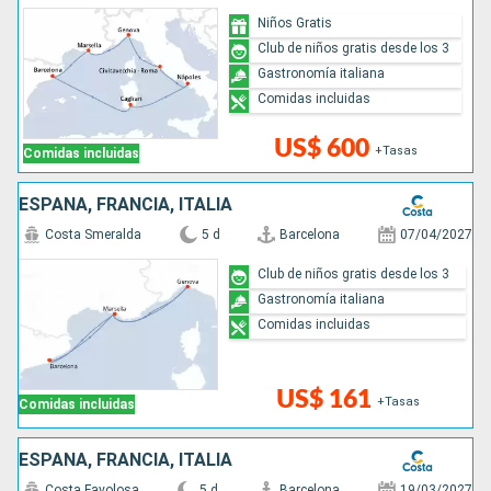
Niños Gratis
Club de niños gratis desde los 3
Gastronomía italiana
Comidas incluidas
US$ 600
+Tasas
Comidas incluidas
ESPAÑA, FRANCIA, ITALIA
Costa Smeralda
5 d
Barcelona
07/04/2027
Club de niños gratis desde los 3
Gastronomía italiana
Comidas incluidas
US$ 161
+Tasas
Comidas incluidas
ESPAÑA, FRANCIA, ITALIA
Costa Favolosa
5 d
Barcelona
19/03/2027