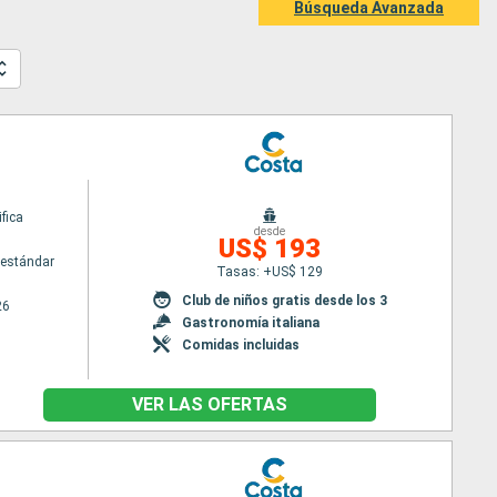
Búsqueda Avanzada
fica
desde
US$ 193
estándar
Tasas: +US$ 129
Club de niños gratis desde los 3
26
Gastronomía italiana
Comidas incluidas
VER LAS OFERTAS