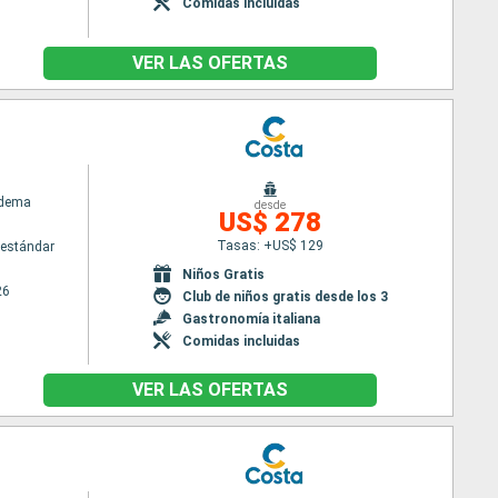
Comidas incluidas
VER LAS OFERTAS
adema
desde
US$ 278
Tasas: +US$ 129
estándar
Niños Gratis
26
Club de niños gratis desde los 3
Gastronomía italiana
Comidas incluidas
VER LAS OFERTAS