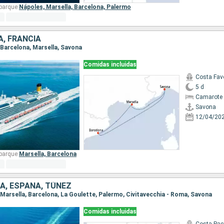
barque:
Nápoles,
Marsella,
Barcelona,
Palermo
A, FRANCIA
, Barcelona, Marsella, Savona
Comidas incluidas
Costa Fav
5 d
Camarote 
Savona
12/04/20
barque:
Marsella,
Barcelona
IA, ESPAÑA, TÚNEZ
, Marsella, Barcelona, La Goulette, Palermo, Civitavecchia - Roma, Savona
Comidas incluidas