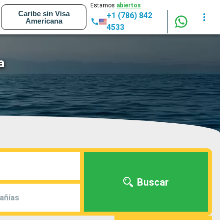
Estamos
abiertos
Caribe sin Visa
+1 (786) 842
Americana
4533
a
Buscar
añías