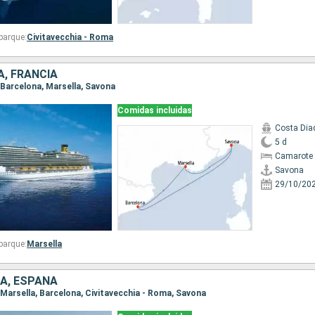
barque:
Civitavecchia - Roma
A, FRANCIA
, Barcelona, Marsella, Savona
Comidas incluidas
Costa Di
5 d
Camarote 
Savona
29/10/20
barque:
Marsella
IA, ESPAÑA
, Marsella, Barcelona, Civitavecchia - Roma, Savona