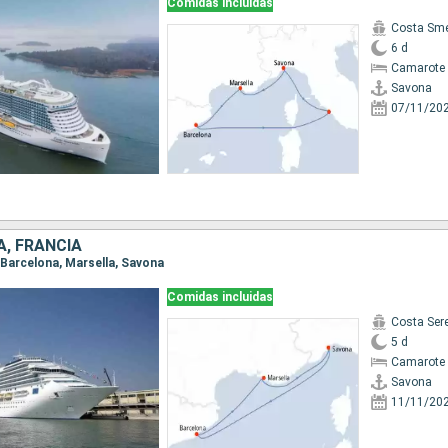
Comidas incluidas
Costa Sme
6 d
Camarote 
Savona
07/11/20
A, FRANCIA
, Barcelona, Marsella, Savona
Comidas incluidas
Costa Ser
5 d
Camarote 
Savona
11/11/20