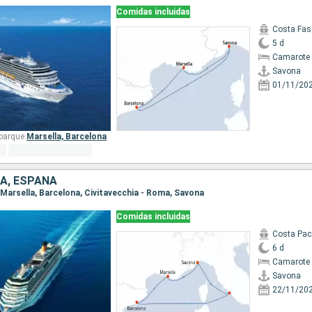
Comidas incluidas
Costa Fas
5 d
Camarote 
Savona
01/11/20
barque:
Marsella,
Barcelona
IA, ESPAÑA
, Marsella, Barcelona, Civitavecchia - Roma, Savona
Comidas incluidas
Costa Paci
6 d
Camarote 
Savona
22/11/20