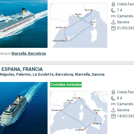
Costa Fav
7 d
Camarote 
Savona
21/03/20
barque:
Marsella,
Barcelona
, ESPAÑA, FRANCIA
, Nápoles, Palermo, La Goulette, Barcelona, Marsella, Savona
Comidas incluidas
Costa Paci
8 d
Camarote 
Savona
14/02/20