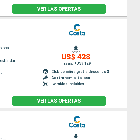
VER LAS OFERTAS
olosa
desde
US$ 428
estándar
Tasas: +US$ 129
Club de niños gratis desde los 3
27
Gastronomía italiana
Comidas incluidas
VER LAS OFERTAS