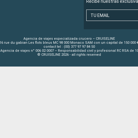
Recibe nuestras exclusiv
TU EMAIL
Agencia de viajes especializada crucero – CRUISELINE
16 rue du gabian Les flots bleus MC 98 000 Monaco SAM con un capital de 150 000 
contact tel : (00) 377 97 97 84 50
Agencia de viajes n° 006 02 0007 – Responsabilidad civil y profesional RC RSA de 
© CRUISELINE 2026 - all rights reserved