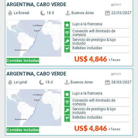
ARGENTINA, CABO VERDE
Le Boreal
18 d
Buenos Aires
22/03/2027
Lujo a la francesa
Conexión wifi ilimitado de
cortesía
Servicio de prestigio & lujo
incluido
Bebidas incluidas
US$ 4,846
+Tasas
Comidas incluidas
ARGENTINA, CABO VERDE
Le Lyrial
18 d
Buenos Aires
28/03/2027
Lujo a la francesa
Conexión wifi ilimitado de
cortesía
Servicio de prestigio & lujo
incluido
Bebidas incluidas
US$ 4,846
+Tasas
Comidas incluidas