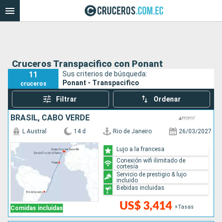
Cruceros Transpacifico con Ponant
11
Sus criterios de búsqueda:
Ponant - Transpacifico
cruceros
Filtrar
Ordenar
BRASIL, CABO VERDE
L Austral
14 d
Rio de Janeiro
26/03/2027
Lujo a la francesa
Conexión wifi ilimitado de
cortesía
Servicio de prestigio & lujo
incluido
Bebidas incluidas
US$ 3,414
+Tasas
Comidas incluidas