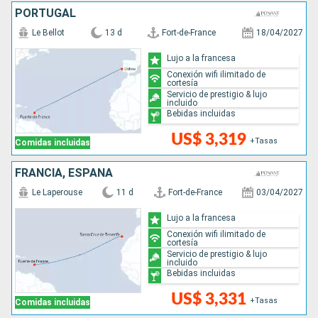
PORTUGAL
Le Bellot
13 d
Fort-de-France
18/04/2027
Lujo a la francesa
Conexión wifi ilimitado de
cortesía
Servicio de prestigio & lujo
incluido
Bebidas incluidas
US$ 3,319
+Tasas
Comidas incluidas
FRANCIA, ESPAÑA
Le Laperouse
11 d
Fort-de-France
03/04/2027
Lujo a la francesa
Conexión wifi ilimitado de
cortesía
Servicio de prestigio & lujo
incluido
Bebidas incluidas
US$ 3,331
+Tasas
Comidas incluidas