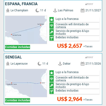
ESPAÑA, FRANCIA
Le Champlain
11 d
Las Palmas
21/11/2027
Lujo a la francesa
Conexión wifi ilimitado de
cortesía
Servicio de prestigio & lujo
incluido
Bebidas incluidas
US$ 2,657
+Tasas
Comidas incluidas
SENEGAL
Le Laperouse
11 d
Dakar
27/11/2026
Lujo a la francesa
Conexión wifi ilimitado de
cortesía
Servicio de prestigio & lujo
incluido
Bebidas incluidas
US$ 2,964
+Tasas
Comidas incluidas