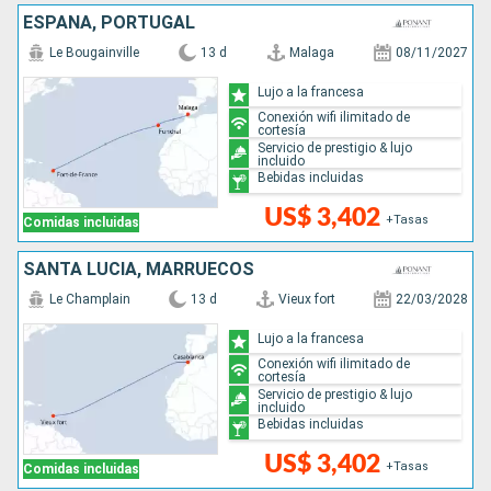
ESPAÑA, PORTUGAL
Le Bougainville
13 d
Malaga
08/11/2027
Lujo a la francesa
Conexión wifi ilimitado de
cortesía
Servicio de prestigio & lujo
incluido
Bebidas incluidas
US$ 3,402
+Tasas
Comidas incluidas
SANTA LUCIA, MARRUECOS
Le Champlain
13 d
Vieux fort
22/03/2028
Lujo a la francesa
Conexión wifi ilimitado de
cortesía
Servicio de prestigio & lujo
incluido
Bebidas incluidas
US$ 3,402
+Tasas
Comidas incluidas