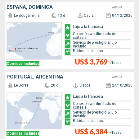
ESPAÑA, DOMINICA
Le Bougainville
13 d
Cadiz
04/12/2026
Lujo a la francesa
Conexión wifi ilimitado de
cortesía
Servicio de prestigio & lujo
incluido
Bebidas incluidas
US$ 3,769
+Tasas
Comidas incluidas
PORTUGAL, ARGENTINA
Le Boreal
20 d
Lisboa
24/10/2026
Lujo a la francesa
Conexión wifi ilimitado de
cortesía
Servicio de prestigio & lujo
incluido
Bebidas incluidas
US$ 6,384
+Tasas
Comidas incluidas