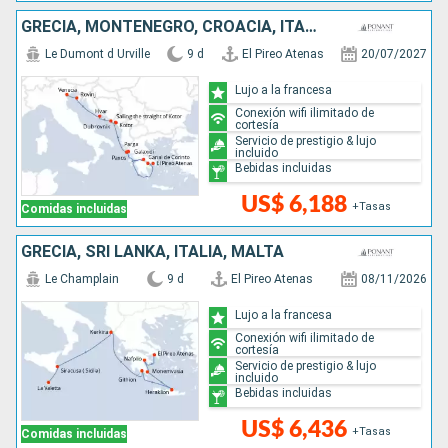
GRECIA, MONTENEGRO, CROACIA, ITALIA
Le Dumont d Urville
9 d
El Pireo Atenas
20/07/2027
Lujo a la francesa
Conexión wifi ilimitado de
cortesía
Servicio de prestigio & lujo
incluido
Bebidas incluidas
US$ 6,188
+Tasas
Comidas incluidas
GRECIA, SRI LANKA, ITALIA, MALTA
Le Champlain
9 d
El Pireo Atenas
08/11/2026
Lujo a la francesa
Conexión wifi ilimitado de
cortesía
Servicio de prestigio & lujo
incluido
Bebidas incluidas
US$ 6,436
+Tasas
Comidas incluidas