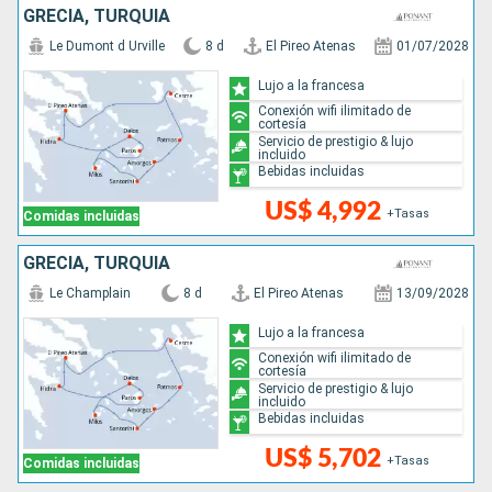
GRECIA, TURQUÍA
Le Dumont d Urville
8 d
El Pireo Atenas
01/07/2028
Lujo a la francesa
Conexión wifi ilimitado de
cortesía
Servicio de prestigio & lujo
incluido
Bebidas incluidas
US$ 4,992
+Tasas
Comidas incluidas
GRECIA, TURQUÍA
Le Champlain
8 d
El Pireo Atenas
13/09/2028
Lujo a la francesa
Conexión wifi ilimitado de
cortesía
Servicio de prestigio & lujo
incluido
Bebidas incluidas
US$ 5,702
+Tasas
Comidas incluidas