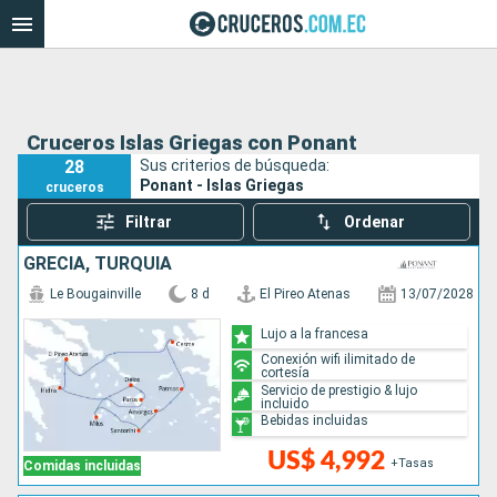
Cruceros Islas Griegas con Ponant
28
Sus criterios de búsqueda:
Ponant - Islas Griegas
cruceros
Filtrar
Ordenar
GRECIA, TURQUÍA
Le Bougainville
8 d
El Pireo Atenas
13/07/2028
Lujo a la francesa
Conexión wifi ilimitado de
cortesía
Servicio de prestigio & lujo
incluido
Bebidas incluidas
US$ 4,992
+Tasas
Comidas incluidas