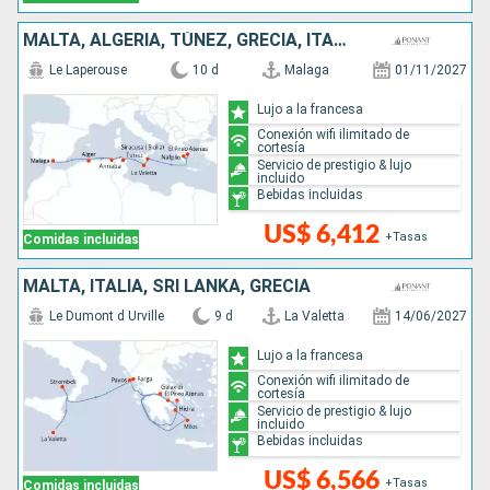
MALTA, ALGERIA, TÚNEZ, GRECIA, ITALIA, ESPAÑA
Le Laperouse
10 d
Malaga
01/11/2027
Lujo a la francesa
Conexión wifi ilimitado de
cortesía
Servicio de prestigio & lujo
incluido
Bebidas incluidas
US$ 6,412
+Tasas
Comidas incluidas
MALTA, ITALIA, SRI LANKA, GRECIA
Le Dumont d Urville
9 d
La Valetta
14/06/2027
Lujo a la francesa
Conexión wifi ilimitado de
cortesía
Servicio de prestigio & lujo
incluido
Bebidas incluidas
US$ 6,566
+Tasas
Comidas incluidas