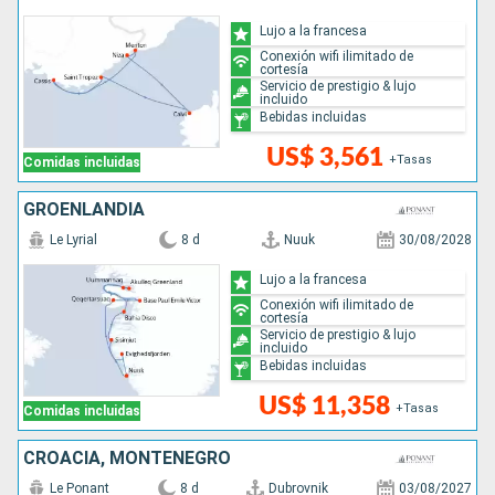
Lujo a la francesa
Conexión wifi ilimitado de
cortesía
Servicio de prestigio & lujo
incluido
Bebidas incluidas
US$ 3,561
+Tasas
Comidas incluidas
GROENLANDIA
Le Lyrial
8 d
Nuuk
30/08/2028
Lujo a la francesa
Conexión wifi ilimitado de
cortesía
Servicio de prestigio & lujo
incluido
Bebidas incluidas
US$ 11,358
+Tasas
Comidas incluidas
CROACIA, MONTENEGRO
Le Ponant
8 d
Dubrovnik
03/08/2027