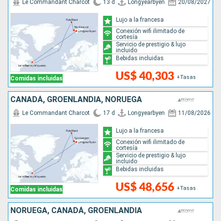
Le Commandant Charcot
13 d
Longyearbyen
20/08/2027
Lujo a la francesa
Conexión wifi ilimitado de
cortesía
Servicio de prestigio & lujo
incluido
Bebidas incluidas
US$ 40,303
+Tasas
Comidas incluidas
CANADÁ, GROENLANDIA, NORUEGA
Le Commandant Charcot
17 d
Longyearbyen
11/08/2026
Lujo a la francesa
Conexión wifi ilimitado de
cortesía
Servicio de prestigio & lujo
incluido
Bebidas incluidas
US$ 48,656
+Tasas
Comidas incluidas
NORUEGA, CANADÁ, GROENLANDIA