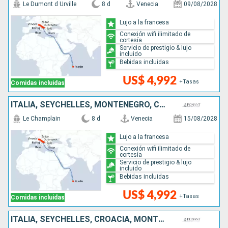
Le Dumont d Urville
8 d
Venecia
09/08/2028
Lujo a la francesa
Conexión wifi ilimitado de
cortesía
Servicio de prestigio & lujo
incluido
Bebidas incluidas
US$ 4,992
+Tasas
Comidas incluidas
ITALIA, SEYCHELLES, MONTENEGRO, CROACIA
Le Champlain
8 d
Venecia
15/08/2028
Lujo a la francesa
Conexión wifi ilimitado de
cortesía
Servicio de prestigio & lujo
incluido
Bebidas incluidas
US$ 4,992
+Tasas
Comidas incluidas
ITALIA, SEYCHELLES, CROACIA, MONTENEGRO