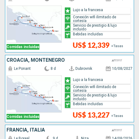
Lujo a la francesa
Conexión wifi ilimitado de
cortesía
Servicio de prestigio & lujo
incluido
Bebidas incluidas
US$ 12,339
+Tasas
Comidas incluidas
CROACIA, MONTENEGRO
Le Ponant
8 d
Dubrovnik
10/08/2027
Lujo a la francesa
Conexión wifi ilimitado de
cortesía
Servicio de prestigio & lujo
incluido
Bebidas incluidas
US$ 13,227
+Tasas
Comidas incluidas
FRANCIA, ITALIA
Le Boreal
9 d
Niza
14/08/2026