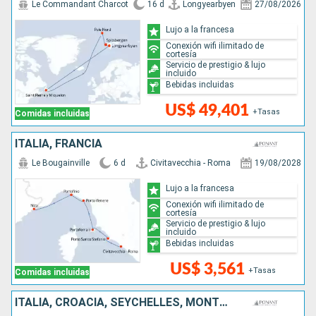
Le Commandant Charcot
16 d
Longyearbyen
27/08/2026
Lujo a la francesa
Conexión wifi ilimitado de
cortesía
Servicio de prestigio & lujo
incluido
Bebidas incluidas
US$ 49,401
+Tasas
Comidas incluidas
ITALIA, FRANCIA
Le Bougainville
6 d
Civitavecchia - Roma
19/08/2028
Lujo a la francesa
Conexión wifi ilimitado de
cortesía
Servicio de prestigio & lujo
incluido
Bebidas incluidas
US$ 3,561
+Tasas
Comidas incluidas
ITALIA, CROACIA, SEYCHELLES, MONTENEGRO