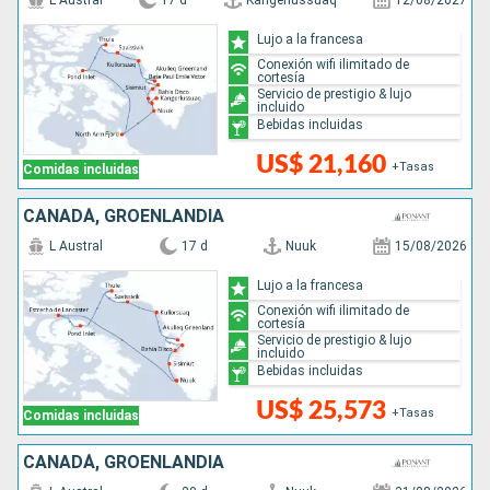
L Austral
17 d
Kangerlussuaq
12/08/2027
Lujo a la francesa
Conexión wifi ilimitado de
cortesía
Servicio de prestigio & lujo
incluido
Bebidas incluidas
US$ 21,160
+Tasas
Comidas incluidas
CANADÁ, GROENLANDIA
L Austral
17 d
Nuuk
15/08/2026
Lujo a la francesa
Conexión wifi ilimitado de
cortesía
Servicio de prestigio & lujo
incluido
Bebidas incluidas
US$ 25,573
+Tasas
Comidas incluidas
CANADÁ, GROENLANDIA