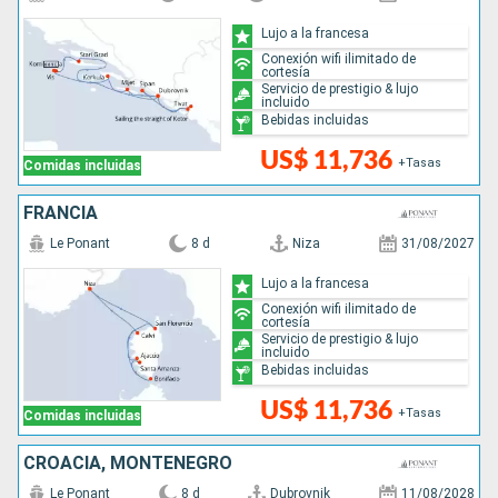
Lujo a la francesa
Conexión wifi ilimitado de
cortesía
Servicio de prestigio & lujo
incluido
Bebidas incluidas
US$ 11,736
+Tasas
Comidas incluidas
FRANCIA
Le Ponant
8 d
Niza
31/08/2027
Lujo a la francesa
Conexión wifi ilimitado de
cortesía
Servicio de prestigio & lujo
incluido
Bebidas incluidas
US$ 11,736
+Tasas
Comidas incluidas
CROACIA, MONTENEGRO
Le Ponant
8 d
Dubrovnik
11/08/2028