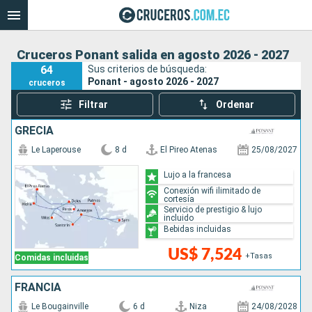
Cruceros Ponant salida en agosto 2026 - 2027
64
Sus criterios de búsqueda:
Ponant - agosto 2026 - 2027
cruceros
Filtrar
Ordenar
GRECIA
Le Laperouse
8 d
El Pireo Atenas
25/08/2027
Lujo a la francesa
Conexión wifi ilimitado de
cortesía
Servicio de prestigio & lujo
incluido
Bebidas incluidas
US$ 7,524
+Tasas
Comidas incluidas
FRANCIA
Le Bougainville
6 d
Niza
24/08/2028