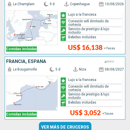
Le Champlain
9 d
Copenhague
10/08/2026
Lujo a la francesa
Conexión wifi ilimitado de
cortesía
Servicio de prestigio & lujo
incluido
Bebidas incluidas
US$ 16,138
+Tasas
Comidas incluidas
FRANCIA, ESPAÑA
Le Bougainville
5 d
Niza
08/08/2027
Lujo a la francesa
Conexión wifi ilimitado de
cortesía
Servicio de prestigio & lujo
incluido
Bebidas incluidas
US$ 3,052
+Tasas
Comidas incluidas
VER MÁS DE CRUCEROS