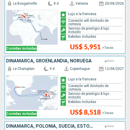
Le Bougainville
8 d
Venecia
20/08/2026
Lujo a la francesa
Conexión wifi ilimitado de
cortesía
Servicio de prestigio & lujo
incluido
Bebidas incluidas
US$ 5,951
+Tasas
Comidas incluidas
DINAMARCA, GROENLANDIA, NORUEGA
Le Champlain
9 d
Copenhague
12/08/2027
Lujo a la francesa
Conexión wifi ilimitado de
cortesía
Servicio de prestigio & lujo
incluido
Bebidas incluidas
US$ 8,518
+Tasas
Comidas incluidas
DINAMARCA, POLONIA, SUECIA, ESTONIA, FINLANDIA