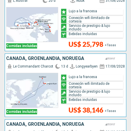
L Austral
20 d
Nuuk
31/08/2026
Lujo a la francesa
Conexión wifi ilimitado de
cortesía
Servicio de prestigio & lujo
incluido
Bebidas incluidas
US$ 25,798
+Tasas
Comidas incluidas
CANADÁ, GROENLANDIA, NORUEGA
Le Commandant Charcot
13 d
Longyearbyen
17/08/2028
Lujo a la francesa
Conexión wifi ilimitado de
cortesía
Servicio de prestigio & lujo
incluido
Bebidas incluidas
US$ 38,146
+Tasas
Comidas incluidas
CANADÁ, GROENLANDIA, NORUEGA