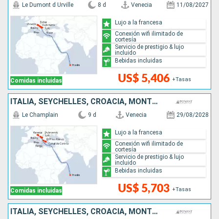
Le Dumont d Urville
8 d
Venecia
11/08/2027
Lujo a la francesa
Conexión wifi ilimitado de
cortesía
Servicio de prestigio & lujo
incluido
Bebidas incluidas
US$ 5,406
+Tasas
Comidas incluidas
ITALIA, SEYCHELLES, CROACIA, MONTENEGRO, GRECIA
Le Champlain
9 d
Venecia
29/08/2028
Lujo a la francesa
Conexión wifi ilimitado de
cortesía
Servicio de prestigio & lujo
incluido
Bebidas incluidas
US$ 5,703
+Tasas
Comidas incluidas
ITALIA, SEYCHELLES, CROACIA, MONTENEGRO