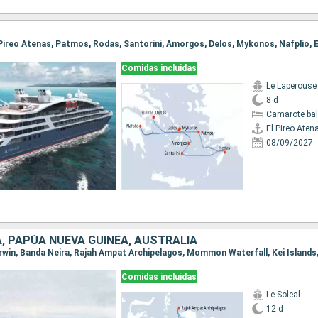
Comidas incluidas
Le Laperouse
8 d
Camarote ba
El Pireo Aten
08/09/2027
, PAPÚA NUEVA GUINEA, AUSTRALIA
Darwin, Banda Neira, Rajah Ampat Archipelagos, Mommon Waterfall, Kei Islands
Comidas incluidas
Le Soleal
12 d