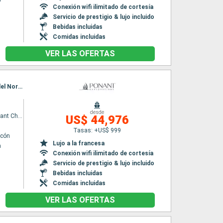
Conexión wifi ilimitado de cortesía
Servicio de prestigio & lujo incluido
Bebidas incluidas
Comidas incluidas
VER LAS OFERTAS
Itinerario : Longyearbyen, Saint Pierre y Miquelon, Pole Nord, Ny Alesund, Parque Nacional del Noroeste de Spitzberg, Longyearbyen
desde
Le Commandant Charcot
US$ 44,976
Tasas: +US$ 999
lcón
Lujo a la francesa
n
Conexión wifi ilimitado de cortesía
Servicio de prestigio & lujo incluido
Bebidas incluidas
Comidas incluidas
VER LAS OFERTAS