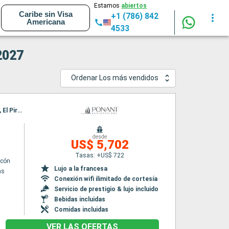
Estamos
abiertos
Caribe sin Visa
+1 (786) 842
Americana
4533
2027
Ordenar Los más vendidos
Itinerario : El Pireo Atenas, Cesme, Patmos, Amorgos, Santoríni, Milos, Delos, Paros, Hidra, El Pireo Atenas
desde
n
US$ 5,702
Tasas: +US$ 722
lcón
Lujo a la francesa
as
Conexión wifi ilimitado de cortesía
Servicio de prestigio & lujo incluido
Bebidas incluidas
Comidas incluidas
VER LAS OFERTAS