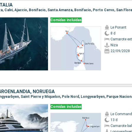
ITALIA
Comidas incluidas
Le Ponant
8 d
Camarote ext
Niza
22/09/2028
GROENLANDIA, NORUEGA
Comidas incluidas
13 d
Camarote ba
Longyearbye