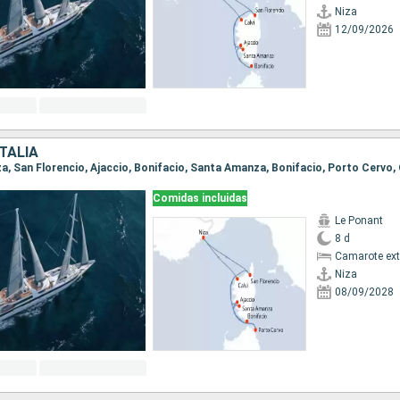
Niza
12/09/2026
ITALIA
Comidas incluidas
Le Ponant
8 d
Camarote ext
Niza
08/09/2028