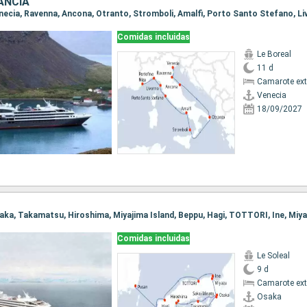
RANCIA
Comidas incluidas
Le Boreal
11 d
Camarote ext
Venecia
18/09/2027
Comidas incluidas
Le Soleal
9 d
Camarote ext
Osaka