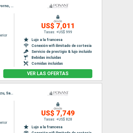
Itinerario : Venecia, Ravenna, Ancona, Otranto, Stromboli, Amalfi, Porto Santo Stefano, Livorno, Portofino, Niza
desde
US$ 7,011
Tasas: +US$ 999
erior
Lujo a la francesa
Conexión wifi ilimitado de cortesía
Servicio de prestigio & lujo incluido
Bebidas incluidas
Comidas incluidas
VER LAS OFERTAS
Itinerario : Osaka, Takamatsu, Hiroshima, Miyajima Island, Beppu, Hagi, TOTTORI, Ine, Miyazu, Sakai-Minato, Pusan
desde
US$ 7,749
Tasas: +US$ 828
erior
Lujo a la francesa
Conexión wifi ilimitado de cortesía