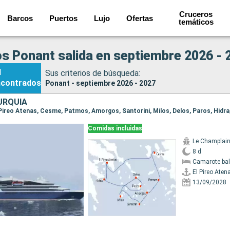
Cruceros
Barcos
Puertos
Lujo
Ofertas
temáticos
s Ponant salida en septiembre 2026 - 
1
Sus criterios de búsqueda:
ncontrados
Ponant - septiembre 2026 - 2027
URQUÍA
Comidas incluidas
Le Champlai
8 d
Camarote ba
El Pireo Aten
13/09/2028