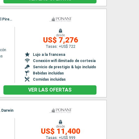
Itinerario : El Pireo Atenas, Patmos, Rodas, Santoríni, Amorgos, Delos, Mykonos, Nafplio, El Pireo Atenas
desde
US$ 7,276
Tasas: +US$ 722
lcón
Lujo a la francesa
as
Conexión wifi ilimitado de cortesía
Servicio de prestigio & lujo incluido
Bebidas incluidas
Comidas incluidas
VER LAS OFERTAS
, Darwin
desde
US$ 11,400
Tasas: +US$ 999