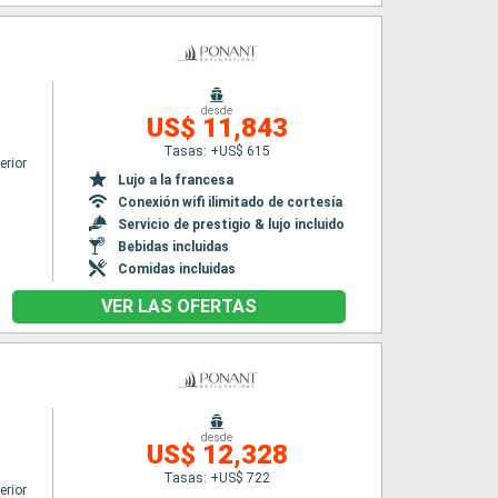
desde
US$ 11,843
Tasas: +US$ 615
erior
Lujo a la francesa
Conexión wifi ilimitado de cortesía
Servicio de prestigio & lujo incluido
Bebidas incluidas
Comidas incluidas
VER LAS OFERTAS
desde
US$ 12,328
Tasas: +US$ 722
erior