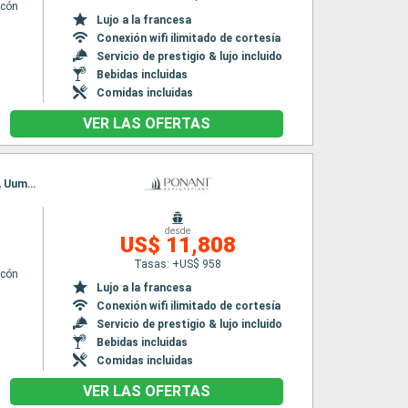
lcón
Lujo a la francesa
Conexión wifi ilimitado de cortesía
Servicio de prestigio & lujo incluido
Bebidas incluidas
Comidas incluidas
VER LAS OFERTAS
Itinerario : Nuuk, Evighedsfjorden, Qeqertarsuaq, Base Paul Emile Victor, Akulleq Greenland, Uummannaq, Bahia Disco, Sisimiut, Nuuk
desde
US$ 11,808
Tasas: +US$ 958
lcón
Lujo a la francesa
Conexión wifi ilimitado de cortesía
Servicio de prestigio & lujo incluido
Bebidas incluidas
Comidas incluidas
VER LAS OFERTAS