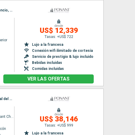
Itinerario : Niza, Calvi, Ajaccio, Bonifacio, Santa Amanza, Bonifacio, Porto Cervo, San Florencio, Niza
desde
US$ 12,339
Tasas: +US$ 722
erior
Lujo a la francesa
Conexión wifi ilimitado de cortesía
Servicio de prestigio & lujo incluido
Bebidas incluidas
Comidas incluidas
VER LAS OFERTAS
Itinerario : Longyearbyen, Saint Pierre y Miquelon, Pole Nord, Longyearbyen, Parque Nacional del Noroeste de Spitzberg, Longyearbyen
desde
Le Commandant Charcot
US$ 38,146
Tasas: +US$ 999
lcón
Lujo a la francesa
n