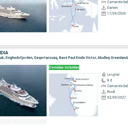
Camarote ba
Darwin
17/09/2026
DIA
Comidas incluidas
Le Lyrial
8 d
Camarote ba
Nuuk
02/09/2027