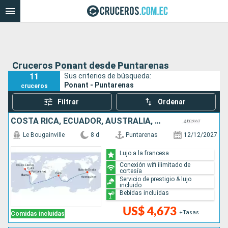
Cruceros Ponant desde Puntarenas
11
Sus criterios de búsqueda:
Ponant - Puntarenas
cruceros
Filtrar
Ordenar
COSTA RICA, ECUADOR, AUSTRALIA, MÉXICO
Le Bougainville
8 d
Puntarenas
12/12/2027
Lujo a la francesa
Conexión wifi ilimitado de
cortesía
Servicio de prestigio & lujo
incluido
Bebidas incluidas
US$ 4,673
+Tasas
Comidas incluidas