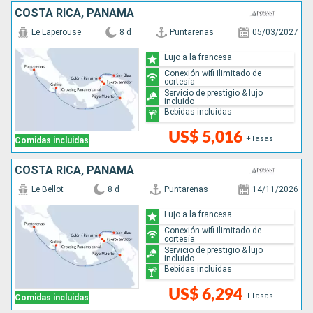
COSTA RICA, PANAMÁ
Le Laperouse
8 d
Puntarenas
05/03/2027
Lujo a la francesa
Conexión wifi ilimitado de
cortesía
Servicio de prestigio & lujo
incluido
Bebidas incluidas
US$ 5,016
+Tasas
Comidas incluidas
COSTA RICA, PANAMÁ
Le Bellot
8 d
Puntarenas
14/11/2026
Lujo a la francesa
Conexión wifi ilimitado de
cortesía
Servicio de prestigio & lujo
incluido
Bebidas incluidas
US$ 6,294
+Tasas
Comidas incluidas