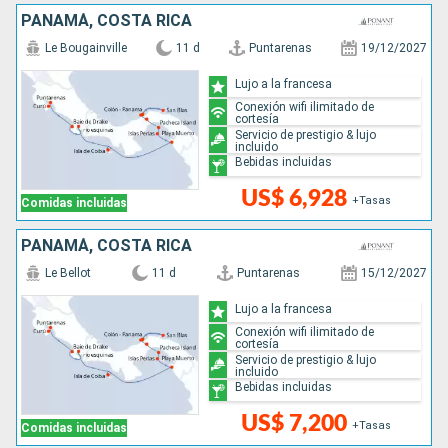
PANAMÁ, COSTA RICA
Le Bougainville
11 d
Puntarenas
19/12/2027
Lujo a la francesa
Conexión wifi ilimitado de
cortesía
Servicio de prestigio & lujo
incluido
Bebidas incluidas
US$ 6,928
+Tasas
Comidas incluidas
PANAMÁ, COSTA RICA
Le Bellot
11 d
Puntarenas
15/12/2027
Lujo a la francesa
Conexión wifi ilimitado de
cortesía
Servicio de prestigio & lujo
incluido
Bebidas incluidas
US$ 7,200
+Tasas
Comidas incluidas