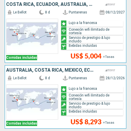
COSTA RICA, ECUADOR, AUSTRALIA, MÉXICO
Le Bellot
8 d
Puntarenas
08/12/2027
Lujo a la francesa
Conexión wifi ilimitado de
cortesía
Servicio de prestigio & lujo
incluido
Bebidas incluidas
US$ 5,004
+Tasas
Comidas incluidas
AUSTRALIA, COSTA RICA, MÉXICO, ECUADOR
Le Bellot
8 d
Puntarenas
28/12/2026
Lujo a la francesa
Conexión wifi ilimitado de
cortesía
Servicio de prestigio & lujo
incluido
Bebidas incluidas
US$ 8,293
+Tasas
Comidas incluidas