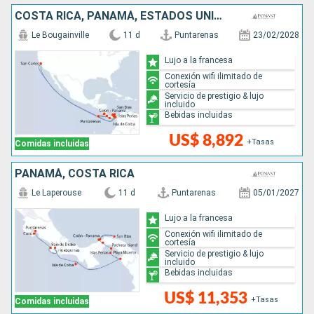
COSTA RICA, PANAMÁ, ESTADOS UNIDOS
Le Bougainville
11 d
Puntarenas
23/02/2028
Lujo a la francesa
Conexión wifi ilimitado de
cortesía
Servicio de prestigio & lujo
incluido
Bebidas incluidas
US$ 8,892
+Tasas
Comidas incluidas
PANAMÁ, COSTA RICA
Le Laperouse
11 d
Puntarenas
05/01/2027
Lujo a la francesa
Conexión wifi ilimitado de
cortesía
Servicio de prestigio & lujo
incluido
Bebidas incluidas
US$ 11,353
+Tasas
Comidas incluidas