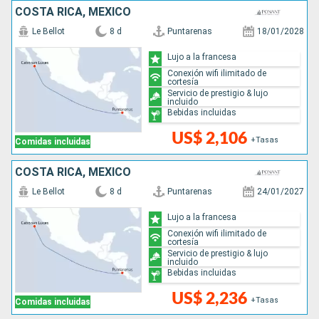
COSTA RICA, MÉXICO
Le Bellot
8 d
Puntarenas
18/01/2028
Lujo a la francesa
Conexión wifi ilimitado de
cortesía
Servicio de prestigio & lujo
incluido
Bebidas incluidas
US$ 2,106
+Tasas
Comidas incluidas
COSTA RICA, MÉXICO
Le Bellot
8 d
Puntarenas
24/01/2027
Lujo a la francesa
Conexión wifi ilimitado de
cortesía
Servicio de prestigio & lujo
incluido
Bebidas incluidas
US$ 2,236
+Tasas
Comidas incluidas