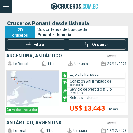
Cruceros Ponant desde Ushuaia
20
Sus criterios de búsqueda:
Ponant - Ushuaia
cruceros
Filtrar
Ordenar
ARGENTINA, ANTÁRTICO
Le Boreal
11 d
Ushuaia
29/11/2028
Lujo a la francesa
Conexión wifi ilimitado de
cortesía
Servicio de prestigio & lujo
incluido
Bebidas incluidas
US$ 13,443
+Tasas
Comidas incluidas
ANTÁRTICO, ARGENTINA
Le Lyrial
11 d
Ushuaia
12/12/2028