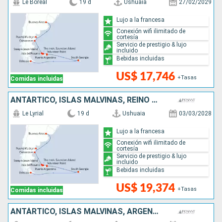
Le Boreal
19 d
Ushuaia
27/02/2029
Lujo a la francesa
Conexión wifi ilimitado de
cortesía
Servicio de prestigio & lujo
incluido
Bebidas incluidas
US$ 17,746
+Tasas
Comidas incluidas
ANTÁRTICO, ISLAS MALVINAS, REINO UNIDO, ARGENTINA
Le Lyrial
19 d
Ushuaia
03/03/2028
Lujo a la francesa
Conexión wifi ilimitado de
cortesía
Servicio de prestigio & lujo
incluido
Bebidas incluidas
US$ 19,374
+Tasas
Comidas incluidas
ANTÁRTICO, ISLAS MALVINAS, ARGENTINA