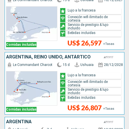
Le Commandant Charcot
13 d
Ushuaia
16/12/2027
Lujo a la francesa
Conexión wifi ilimitado de
cortesía
Servicio de prestigio & lujo
incluido
Bebidas incluidas
US$ 26,597
+Tasas
Comidas incluidas
ARGENTINA, REINO UNIDO, ANTÁRTICO
Le Commandant Charcot
15 d
Ushuaia
28/12/2028
Lujo a la francesa
Conexión wifi ilimitado de
cortesía
Servicio de prestigio & lujo
incluido
Bebidas incluidas
US$ 26,807
+Tasas
Comidas incluidas
ARGENTINA