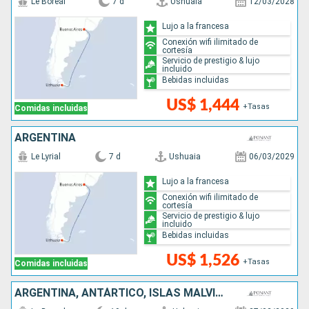
Le Boreal
7 d
Ushuaia
12/03/2028
Lujo a la francesa
Conexión wifi ilimitado de
cortesía
Servicio de prestigio & lujo
incluido
Bebidas incluidas
US$ 1,444
+Tasas
Comidas incluidas
ARGENTINA
Le Lyrial
7 d
Ushuaia
06/03/2029
Lujo a la francesa
Conexión wifi ilimitado de
cortesía
Servicio de prestigio & lujo
incluido
Bebidas incluidas
US$ 1,526
+Tasas
Comidas incluidas
ARGENTINA, ANTÁRTICO, ISLAS MALVINAS, REINO UNIDO