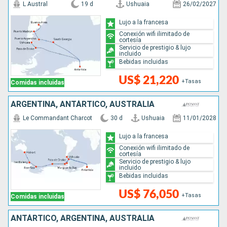
L Austral
19 d
Ushuaia
26/02/2027
Lujo a la francesa
Conexión wifi ilimitado de
cortesía
Servicio de prestigio & lujo
incluido
Bebidas incluidas
US$ 21,220
+Tasas
Comidas incluidas
ARGENTINA, ANTÁRTICO, AUSTRALIA
Le Commandant Charcot
30 d
Ushuaia
11/01/2028
Lujo a la francesa
Conexión wifi ilimitado de
cortesía
Servicio de prestigio & lujo
incluido
Bebidas incluidas
US$ 76,050
+Tasas
Comidas incluidas
ANTÁRTICO, ARGENTINA, AUSTRALIA