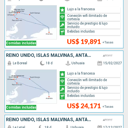
Lujo a la francesa
Conexión wifi ilimitado de
cortesía
Servicio de prestigio & lujo
incluido
Bebidas incluidas
US$ 19,891
+Tasas
Comidas incluidas
REINO UNIDO, ISLAS MALVINAS, ANTÁRTICO, ARGENTINA
Le Boreal
18 d
Ushuaia
15/02/2027
Lujo a la francesa
Conexión wifi ilimitado de
cortesía
Servicio de prestigio & lujo
incluido
Bebidas incluidas
US$ 24,171
+Tasas
Comidas incluidas
REINO UNIDO, ISLAS MALVINAS, ANTÁRTICO, ARGENTINA
Le Lyrial
18 d
Ushuaia
17/12/2027