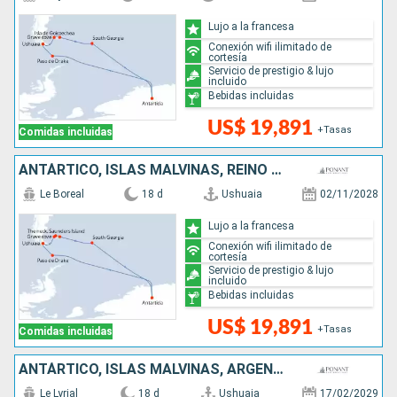
Lujo a la francesa
Conexión wifi ilimitado de
cortesía
Servicio de prestigio & lujo
incluido
Bebidas incluidas
US$ 19,891
+Tasas
Comidas incluidas
ANTÁRTICO, ISLAS MALVINAS, REINO UNIDO, ARGENTINA
Le Boreal
18 d
Ushuaia
02/11/2028
Lujo a la francesa
Conexión wifi ilimitado de
cortesía
Servicio de prestigio & lujo
incluido
Bebidas incluidas
US$ 19,891
+Tasas
Comidas incluidas
ANTÁRTICO, ISLAS MALVINAS, ARGENTINA, REINO UNIDO
Le Lyrial
18 d
Ushuaia
17/02/2029