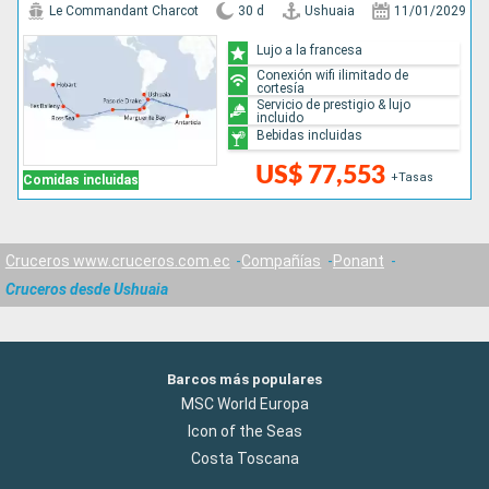
Le Commandant Charcot
30 d
Ushuaia
11/01/2029
Lujo a la francesa
Conexión wifi ilimitado de
cortesía
Servicio de prestigio & lujo
incluido
Bebidas incluidas
US$ 77,553
+Tasas
Comidas incluidas
Cruceros www.cruceros.com.ec
Compañías
Ponant
Cruceros desde Ushuaia
Barcos más populares
MSC World Europa
Icon of the Seas
Costa Toscana