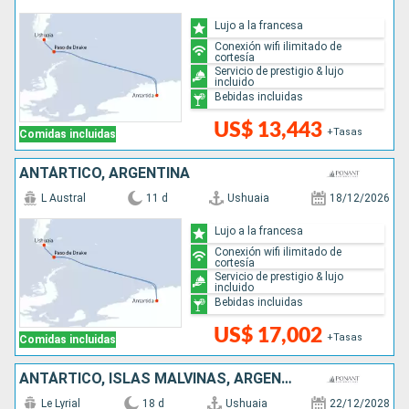
Lujo a la francesa
Conexión wifi ilimitado de
cortesía
Servicio de prestigio & lujo
incluido
Bebidas incluidas
US$ 13,443
+Tasas
Comidas incluidas
ANTÁRTICO, ARGENTINA
L Austral
11 d
Ushuaia
18/12/2026
Lujo a la francesa
Conexión wifi ilimitado de
cortesía
Servicio de prestigio & lujo
incluido
Bebidas incluidas
US$ 17,002
+Tasas
Comidas incluidas
ANTÁRTICO, ISLAS MALVINAS, ARGENTINA, REINO UNIDO
Le Lyrial
18 d
Ushuaia
22/12/2028