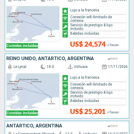
Lujo a la francesa
Conexión wifi ilimitado de
cortesía
Servicio de prestigio & lujo
incluido
Bebidas incluidas
US$ 24,574
+Tasas
Comidas incluidas
REINO UNIDO, ANTÁRTICO, ARGENTINA
Le Lyrial
18 d
Ushuaia
17/11/2026
Lujo a la francesa
Conexión wifi ilimitado de
cortesía
Servicio de prestigio & lujo
incluido
Bebidas incluidas
US$ 25,201
+Tasas
Comidas incluidas
ANTÁRTICO, ARGENTINA