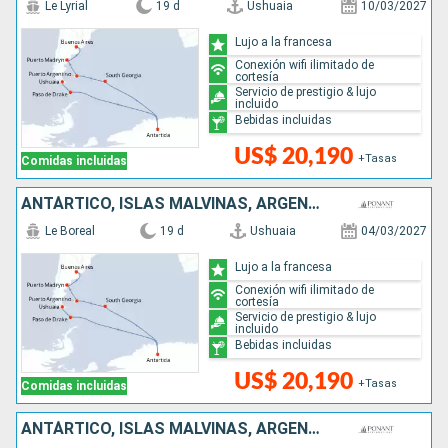
Le Lyrial
19 d
Ushuaia
10/03/2027
Lujo a la francesa
Conexión wifi ilimitado de
cortesía
Servicio de prestigio & lujo
incluido
Bebidas incluidas
US$ 20,190
+Tasas
Comidas incluidas
ANTÁRTICO, ISLAS MALVINAS, ARGENTINA
Le Boreal
19 d
Ushuaia
04/03/2027
Lujo a la francesa
Conexión wifi ilimitado de
cortesía
Servicio de prestigio & lujo
incluido
Bebidas incluidas
US$ 20,190
+Tasas
Comidas incluidas
ANTÁRTICO, ISLAS MALVINAS, ARGENTINA