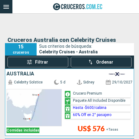
Cruceros Australia con Celebrity Cruises
15
Sus criterios de búsqueda:
Celebrity Cruises - Australia
cruceros
Filtrar
Ordenar
AUSTRALIA
Celebrity Solstice
5 d
Sidney
29/10/2027
Crucero Premium
Paquete All Included Disponible
Hasta -$600/cabina
60% Off en 2° pasajero
US$ 576
+Tasas
Comidas incluidas