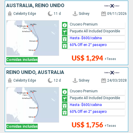
AUSTRALIA, REINO UNIDO
Celebrity Edge
11 d
Sidney
09/11/2026
Crucero Premium
Paquete All Included Disponible
Hasta -$600/cabina
60% Off en 2° pasajero
US$ 1,294
+Tasas
Comidas incluidas
REINO UNIDO, AUSTRALIA
Celebrity Edge
12 d
Sidney
24/03/2028
Crucero Premium
Paquete All Included Disponible
Hasta -$600/cabina
60% Off en 2° pasajero
US$ 1,756
+Tasas
Comidas incluidas