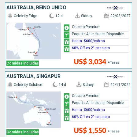
AUSTRALIA, REINO UNIDO
Celebrity Edge
12 d
Sidney
02/03/2027
Crucero Premium
Paquete All Included Disponible
Hasta -$600/cabina
60% Off en 2° pasajero
US$ 3,034
+Tasas
Comidas incluidas
AUSTRALIA, SINGAPUR
Celebrity Solstice
14 d
Sidney
22/11/2026
Crucero Premium
Paquete All Included Disponible
Hasta -$600/cabina
60% Off en 2° pasajero
US$ 1,550
+Tasas
Comidas incluidas