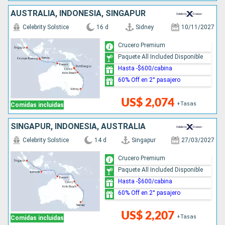
AUSTRALIA, INDONESIA, SINGAPUR
Celebrity Solstice
16 d
Sidney
10/11/2027
Crucero Premium
Paquete All Included Disponible
Hasta -$600/cabina
60% Off en 2° pasajero
US$ 2,074
+Tasas
Comidas incluidas
SINGAPUR, INDONESIA, AUSTRALIA
Celebrity Solstice
14 d
Singapur
27/03/2027
Crucero Premium
Paquete All Included Disponible
Hasta -$600/cabina
60% Off en 2° pasajero
US$ 2,207
+Tasas
Comidas incluidas