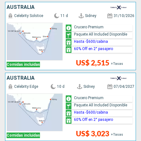
AUSTRALIA
Celebrity Solstice
11 d
Sidney
31/10/2026
Crucero Premium
Paquete All Included Disponible
Hasta -$600/cabina
60% Off en 2° pasajero
US$ 2,515
+Tasas
Comidas incluidas
AUSTRALIA
Celebrity Edge
10 d
Sidney
07/04/2027
Crucero Premium
Paquete All Included Disponible
Hasta -$600/cabina
60% Off en 2° pasajero
US$ 3,023
+Tasas
Comidas incluidas