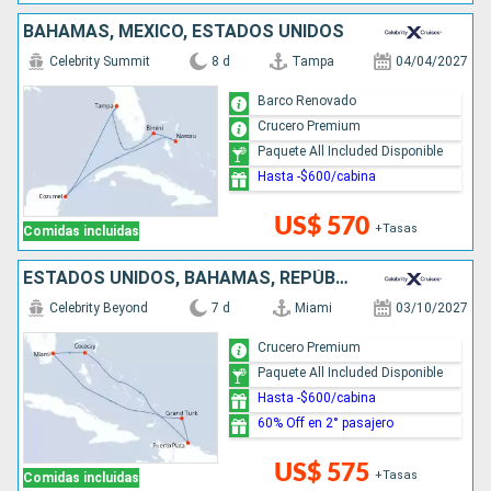
BAHAMAS, MÉXICO, ESTADOS UNIDOS
Celebrity Summit
8 d
Tampa
04/04/2027
Barco Renovado
Crucero Premium
Paquete All Included Disponible
Hasta -$600/cabina
US$ 570
+Tasas
Comidas incluidas
ESTADOS UNIDOS, BAHAMAS, REPÚBLICA DOMINICANA
Celebrity Beyond
7 d
Miami
03/10/2027
Crucero Premium
Paquete All Included Disponible
Hasta -$600/cabina
60% Off en 2° pasajero
US$ 575
+Tasas
Comidas incluidas