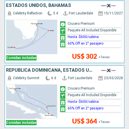
ESTADOS UNIDOS, BAHAMAS
Celebrity Reflection
5 d
Fort Lauderdale
15/11/2027
Crucero Premium
Paquete All Included Disponible
Hasta -$600/cabina
60% Off en 2° pasajero
US$ 302
+Tasas
Comidas incluidas
REPÚBLICA DOMINICANA, ESTADOS UNIDOS
Celebrity Summit
6 d
Fort Lauderdale
23/03/2028
Crucero Premium
Paquete All Included Disponible
Hasta -$600/cabina
60% Off en 2° pasajero
US$ 364
+Tasas
Comidas incluidas