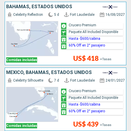
BAHAMAS, ESTADOS UNIDOS
Celebrity Reflection
5 d
Fort Lauderdale
16/08/2027
Crucero Premium
Paquete All Included Disponible
Hasta -$600/cabina
60% Off en 2° pasajero
US$ 418
+Tasas
Comidas incluidas
MÉXICO, BAHAMAS, ESTADOS UNIDOS
Celebrity Silhouette
7 d
Fort Lauderdale
24/01/2027
Crucero Premium
Paquete All Included Disponible
Hasta -$600/cabina
60% Off en 2° pasajero
US$ 439
+Tasas
Comidas incluidas