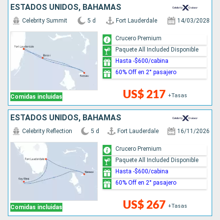
ESTADOS UNIDOS, BAHAMAS
Celebrity Summit
5 d
Fort Lauderdale
14/03/2028
Crucero Premium
Paquete All Included Disponible
Hasta -$600/cabina
60% Off en 2° pasajero
US$ 217
+Tasas
Comidas incluidas
ESTADOS UNIDOS, BAHAMAS
Celebrity Reflection
5 d
Fort Lauderdale
16/11/2026
Crucero Premium
Paquete All Included Disponible
Hasta -$600/cabina
60% Off en 2° pasajero
US$ 267
+Tasas
Comidas incluidas