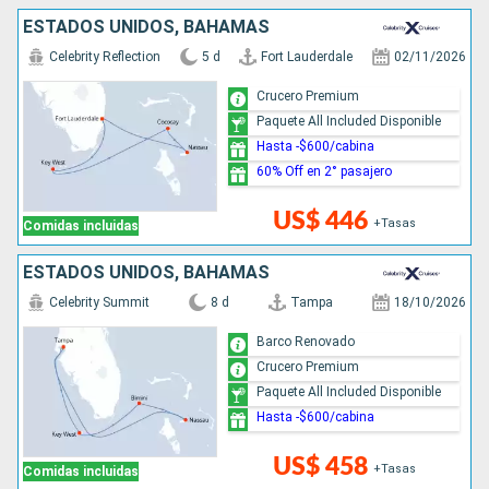
ESTADOS UNIDOS, BAHAMAS
Celebrity Reflection
5 d
Fort Lauderdale
02/11/2026
Crucero Premium
Paquete All Included Disponible
Hasta -$600/cabina
60% Off en 2° pasajero
US$ 446
+Tasas
Comidas incluidas
ESTADOS UNIDOS, BAHAMAS
Celebrity Summit
8 d
Tampa
18/10/2026
Barco Renovado
Crucero Premium
Paquete All Included Disponible
Hasta -$600/cabina
US$ 458
+Tasas
Comidas incluidas