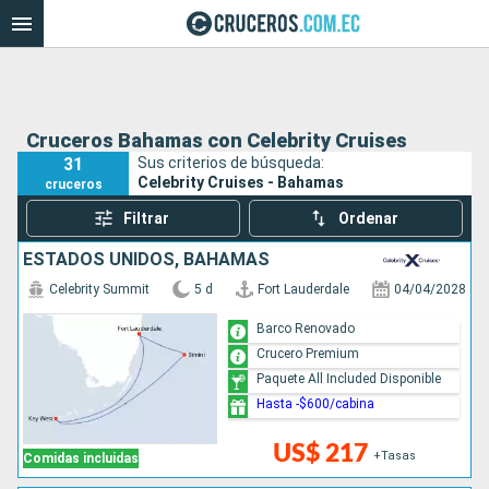
Cruceros Bahamas con Celebrity Cruises
31
Sus criterios de búsqueda:
Celebrity Cruises - Bahamas
cruceros
Filtrar
Ordenar
ESTADOS UNIDOS, BAHAMAS
Celebrity Summit
5 d
Fort Lauderdale
04/04/2028
Barco Renovado
Crucero Premium
Paquete All Included Disponible
Hasta -$600/cabina
US$ 217
+Tasas
Comidas incluidas