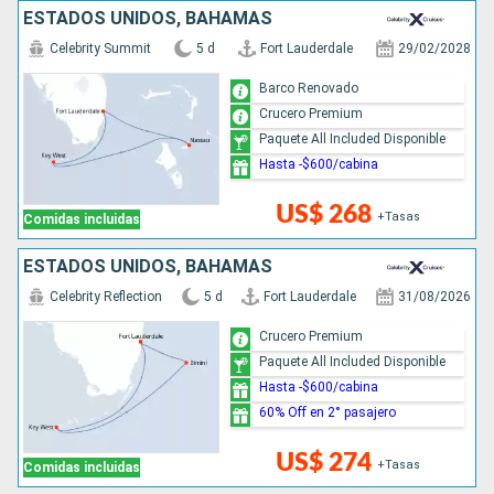
ESTADOS UNIDOS, BAHAMAS
Celebrity Summit
5 d
Fort Lauderdale
29/02/2028
Barco Renovado
Crucero Premium
Paquete All Included Disponible
Hasta -$600/cabina
US$ 268
+Tasas
Comidas incluidas
ESTADOS UNIDOS, BAHAMAS
Celebrity Reflection
5 d
Fort Lauderdale
31/08/2026
Crucero Premium
Paquete All Included Disponible
Hasta -$600/cabina
60% Off en 2° pasajero
US$ 274
+Tasas
Comidas incluidas