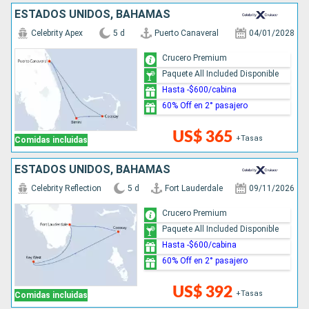
ESTADOS UNIDOS, BAHAMAS
Celebrity Apex
5 d
Puerto Canaveral
04/01/2028
Crucero Premium
Paquete All Included Disponible
Hasta -$600/cabina
60% Off en 2° pasajero
US$ 365
+Tasas
Comidas incluidas
ESTADOS UNIDOS, BAHAMAS
Celebrity Reflection
5 d
Fort Lauderdale
09/11/2026
Crucero Premium
Paquete All Included Disponible
Hasta -$600/cabina
60% Off en 2° pasajero
US$ 392
+Tasas
Comidas incluidas