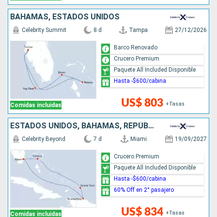
BAHAMAS, ESTADOS UNIDOS
Celebrity Summit
8 d
Tampa
27/12/2026
Barco Renovado
Crucero Premium
Paquete All Included Disponible
Hasta -$600/cabina
US$ 803
+Tasas
Comidas incluidas
ESTADOS UNIDOS, BAHAMAS, REPÚBLICA DOMINICANA
Celebrity Beyond
7 d
Miami
19/09/2027
Crucero Premium
Paquete All Included Disponible
Hasta -$600/cabina
60% Off en 2° pasajero
US$ 834
+Tasas
Comidas incluidas