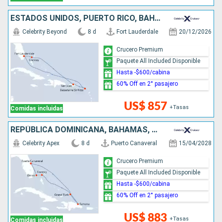
ESTADOS UNIDOS, PUERTO RICO, BAHAMAS
Celebrity Beyond
8 d
Fort Lauderdale
20/12/2026
Crucero Premium
Paquete All Included Disponible
Hasta -$600/cabina
60% Off en 2° pasajero
US$ 857
+Tasas
Comidas incluidas
REPÚBLICA DOMINICANA, BAHAMAS, ESTADOS UNIDOS
Celebrity Apex
8 d
Puerto Canaveral
15/04/2028
Crucero Premium
Paquete All Included Disponible
Hasta -$600/cabina
60% Off en 2° pasajero
US$ 883
+Tasas
Comidas incluidas