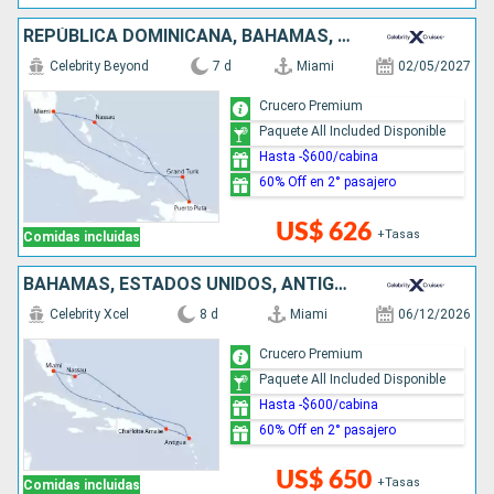
REPÚBLICA DOMINICANA, BAHAMAS, ESTADOS UNIDOS
Celebrity Beyond
7 d
Miami
02/05/2027
Crucero Premium
Paquete All Included Disponible
Hasta -$600/cabina
60% Off en 2° pasajero
US$ 626
+Tasas
Comidas incluidas
BAHAMAS, ESTADOS UNIDOS, ANTIGUA Y BARBUDA
Celebrity Xcel
8 d
Miami
06/12/2026
Crucero Premium
Paquete All Included Disponible
Hasta -$600/cabina
60% Off en 2° pasajero
US$ 650
+Tasas
Comidas incluidas