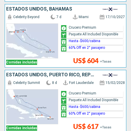
ESTADOS UNIDOS, BAHAMAS
Celebrity Beyond
7 d
Miami
17/10/2027
Crucero Premium
Paquete All Included Disponible
Hasta -$600/cabina
60% Off en 2° pasajero
US$ 604
+Tasas
Comidas incluidas
ESTADOS UNIDOS, PUERTO RICO, REPÚBLICA DOMINICANA
Celebrity Summit
8 d
Fort Lauderdale
15/02/2028
Crucero Premium
Paquete All Included Disponible
Hasta -$600/cabina
60% Off en 2° pasajero
US$ 617
+Tasas
Comidas incluidas