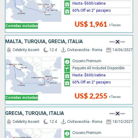
Hasta -$600/cabina
60% Off en 2° pasajero
US$ 1,961
+Tasas
Comidas incluidas
MALTA, TURQUÍA, GRECIA, ITALIA
Celebrity Ascent
12 d
Civitavecchia - Roma
14/06/2027
Crucero Premium
Paquete All Included Disponible
Hasta -$600/cabina
60% Off en 2° pasajero
US$ 2,255
+Tasas
Comidas incluidas
GRECIA, TURQUÍA, ITALIA
Celebrity Ascent
12 d
Civitavecchia - Roma
18/10/2027
Crucero Premium