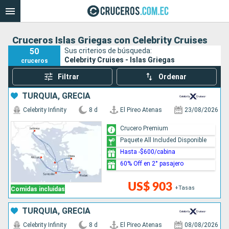
Cruceros Islas Griegas con Celebrity Cruises
50
Sus criterios de búsqueda:
Celebrity Cruises - Islas Griegas
cruceros
Filtrar
Ordenar
TURQUÍA, GRECIA
Celebrity Infinity
8 d
El Pireo Atenas
23/08/2026
Crucero Premium
Paquete All Included Disponible
Hasta -$600/cabina
60% Off en 2° pasajero
US$ 903
+Tasas
Comidas incluidas
TURQUÍA, GRECIA
Celebrity Infinity
8 d
El Pireo Atenas
08/08/2026