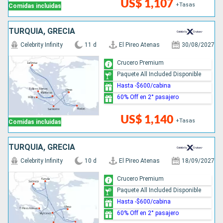
US$ 1,107
+Tasas
Comidas incluidas
TURQUÍA, GRECIA
Celebrity Infinity
11 d
El Pireo Atenas
30/08/2027
Crucero Premium
Paquete All Included Disponible
Hasta -$600/cabina
60% Off en 2° pasajero
US$ 1,140
+Tasas
Comidas incluidas
TURQUÍA, GRECIA
Celebrity Infinity
10 d
El Pireo Atenas
18/09/2027
Crucero Premium
Paquete All Included Disponible
Hasta -$600/cabina
60% Off en 2° pasajero