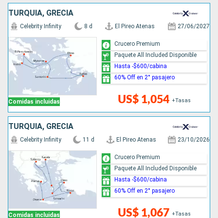
TURQUÍA, GRECIA
Celebrity Infinity
8 d
El Pireo Atenas
27/06/2027
Crucero Premium
Paquete All Included Disponible
Hasta -$600/cabina
60% Off en 2° pasajero
US$ 1,054
+Tasas
Comidas incluidas
TURQUÍA, GRECIA
Celebrity Infinity
11 d
El Pireo Atenas
23/10/2026
Crucero Premium
Paquete All Included Disponible
Hasta -$600/cabina
60% Off en 2° pasajero
US$ 1,067
+Tasas
Comidas incluidas