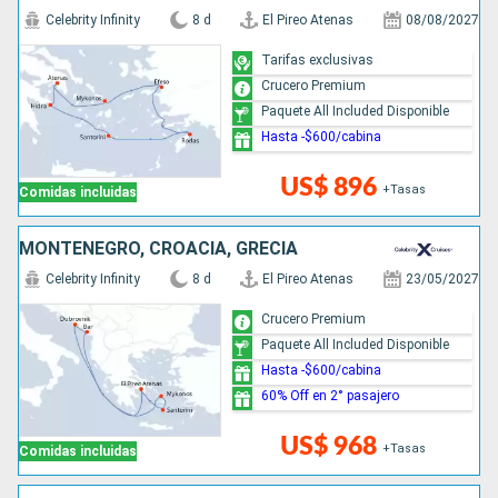
Celebrity Infinity
8 d
El Pireo Atenas
08/08/2027
Tarifas exclusivas
Crucero Premium
Paquete All Included Disponible
Hasta -$600/cabina
US$ 896
+Tasas
Comidas incluidas
MONTENEGRO, CROACIA, GRECIA
Celebrity Infinity
8 d
El Pireo Atenas
23/05/2027
Crucero Premium
Paquete All Included Disponible
Hasta -$600/cabina
60% Off en 2° pasajero
US$ 968
+Tasas
Comidas incluidas