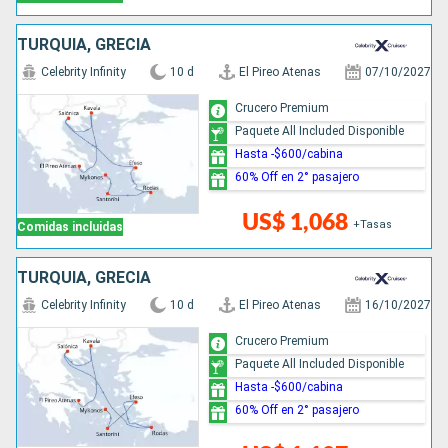
TURQUÍA, GRECIA
Celebrity Infinity
10 d
El Pireo Atenas
07/10/2027
Crucero Premium
Paquete All Included Disponible
Hasta -$600/cabina
60% Off en 2° pasajero
US$ 1,068
+Tasas
Comidas incluidas
TURQUÍA, GRECIA
Celebrity Infinity
10 d
El Pireo Atenas
16/10/2027
Crucero Premium
Paquete All Included Disponible
Hasta -$600/cabina
60% Off en 2° pasajero