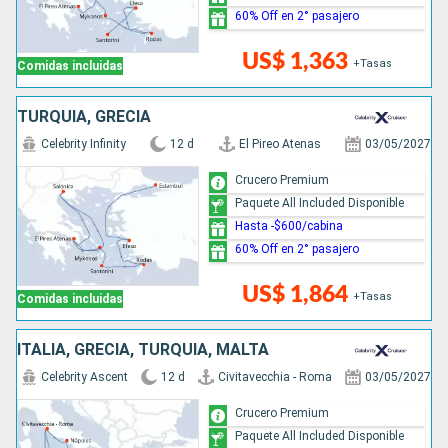
60% Off en 2° pasajero
US$ 1,363
+Tasas
Comidas incluidas
TURQUÍA, GRECIA
Celebrity Infinity
12 d
El Pireo Atenas
03/05/2027
Crucero Premium
Paquete All Included Disponible
Hasta -$600/cabina
60% Off en 2° pasajero
US$ 1,864
+Tasas
Comidas incluidas
ITALIA, GRECIA, TURQUÍA, MALTA
Celebrity Ascent
12 d
Civitavecchia - Roma
03/05/2027
Crucero Premium
Paquete All Included Disponible