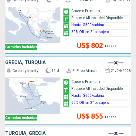
Celebrity Infinity
8 d
El Pireo Atenas
13/06/2027
Crucero Premium
Paquete All Included Disponible
Hasta -$600/cabina
60% Off en 2° pasajero
US$ 802
+Tasas
Comidas incluidas
GRECIA, TURQUÍA
Celebrity Infinity
11 d
El Pireo Atenas
21/04/2028
Crucero Premium
Paquete All Included Disponible
Hasta -$600/cabina
60% Off en 2° pasajero
US$ 855
+Tasas
Comidas incluidas
TURQUÍA, GRECIA