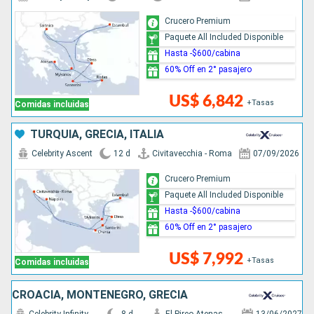
Crucero Premium
Paquete All Included Disponible
Hasta -$600/cabina
60% Off en 2° pasajero
US$ 6,842
+Tasas
Comidas incluidas
TURQUÍA, GRECIA, ITALIA
Celebrity Ascent
12 d
Civitavecchia - Roma
07/09/2026
Crucero Premium
Paquete All Included Disponible
Hasta -$600/cabina
60% Off en 2° pasajero
US$ 7,992
+Tasas
Comidas incluidas
CROACIA, MONTENEGRO, GRECIA