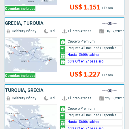
US$ 1,151
+Tasas
Comidas incluidas
GRECIA, TURQUÍA
Celebrity Infinity
8 d
El Pireo Atenas
18/07/2027
Crucero Premium
Paquete All Included Disponible
Hasta -$600/cabina
60% Off en 2° pasajero
US$ 1,227
+Tasas
Comidas incluidas
TURQUÍA, GRECIA
Celebrity Infinity
9 d
El Pireo Atenas
22/08/2027
Crucero Premium
Paquete All Included Disponible
Hasta -$600/cabina
60% Off en 2° pasajero