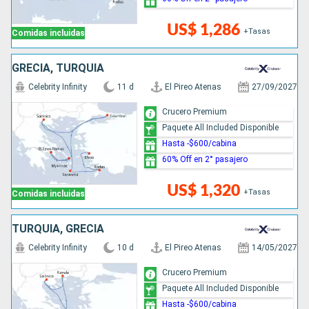
US$ 1,286
+Tasas
Comidas incluidas
GRECIA, TURQUÍA
Celebrity Infinity
11 d
El Pireo Atenas
27/09/2027
Crucero Premium
Paquete All Included Disponible
Hasta -$600/cabina
60% Off en 2° pasajero
US$ 1,320
+Tasas
Comidas incluidas
TURQUÍA, GRECIA
Celebrity Infinity
10 d
El Pireo Atenas
14/05/2027
Crucero Premium
Paquete All Included Disponible
Hasta -$600/cabina