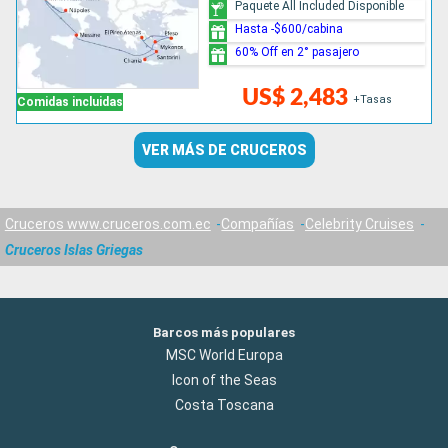
Paquete All Included Disponible
Hasta -$600/cabina
60% Off en 2° pasajero
US$ 2,483
+Tasas
Comidas incluidas
VER MÁS DE CRUCEROS
Cruceros www.cruceros.com.ec
Compañías
Celebrity Cruises
Cruceros Islas Griegas
Barcos más populares
MSC World Europa
Icon of the Seas
Costa Toscana