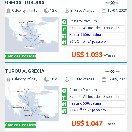
GRECIA, TURQUÍA
Celebrity Infinity
12 d
El Pireo Atenas
10/04/2028
Crucero Premium
Paquete All Included Disponible
Hasta -$600/cabina
60% Off en 2° pasajero
US$ 1,033
+Tasas
Comidas incluidas
TURQUÍA, GRECIA
Celebrity Infinity
10 d
El Pireo Atenas
09/09/2027
Crucero Premium
Paquete All Included Disponible
Hasta -$600/cabina
60% Off en 2° pasajero
US$ 1,047
+Tasas
Comidas incluidas