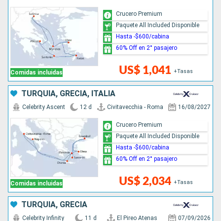
Crucero Premium
Paquete All Included Disponible
Hasta -$600/cabina
60% Off en 2° pasajero
US$ 1,041
+Tasas
Comidas incluidas
TURQUÍA, GRECIA, ITALIA
Celebrity Ascent
12 d
Civitavecchia - Roma
16/08/2027
Crucero Premium
Paquete All Included Disponible
Hasta -$600/cabina
60% Off en 2° pasajero
US$ 2,034
+Tasas
Comidas incluidas
TURQUÍA, GRECIA
Celebrity Infinity
11 d
El Pireo Atenas
07/09/2026