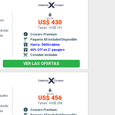
desde
pse
US$ 430
Tasas: +US$ 161
tándar
Crucero Premium
le
Paquete All Included Disponible
Hasta -$600/cabina
60% Off en 2° pasajero
Comidas incluidas
VER LAS OFERTAS
desde
ouette
US$ 456
Tasas: +US$ 208
tándar
Crucero Premium
le
Paquete All Included Disponible