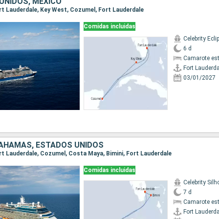
UNIDOS, MÉXICO
Fort Lauderdale, Key West, Cozumel, Fort Lauderdale
Comidas incluidas
Celebrity Ecli
6 d
Camarote es
Fort Lauderda
03/01/2027
BAHAMAS, ESTADOS UNIDOS
Fort Lauderdale, Cozumel, Costa Maya, Bimini, Fort Lauderdale
Comidas incluidas
Celebrity Silh
7 d
Camarote es
Fort Lauderda