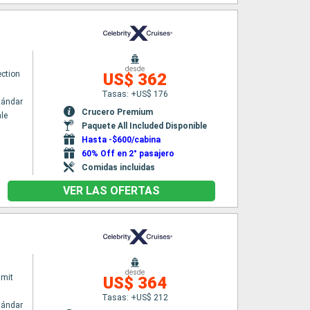
desde
ection
US$ 362
Tasas: +US$ 176
tándar
Crucero Premium
le
Paquete All Included Disponible
Hasta -$600/cabina
60% Off en 2° pasajero
Comidas incluidas
VER LAS OFERTAS
desde
mmit
US$ 364
Tasas: +US$ 212
tándar