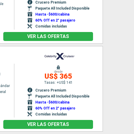
Crucero Premium
le
Paquete All Included Disponible
Hasta -$600/cabina
60% Off en 2° pasajero
Comidas incluidas
VER LAS OFERTAS
desde
x
US$ 365
Tasas: +US$ 141
tándar
Crucero Premium
eral
Paquete All Included Disponible
Hasta -$600/cabina
60% Off en 2° pasajero
Comidas incluidas
VER LAS OFERTAS