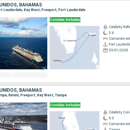
UNIDOS, BAHAMAS
ort Lauderdale, Key West, Freeport, Fort Lauderdale
Comidas incluidas
Celebrity Refl
5 d
Camarote es
Fort Lauderda
03/01/2028
UNIDOS, BAHAMAS
Tampa, Bimini, Freeport, Key West, Tampa
Comidas incluidas
8 d
Camarote es
Tampa