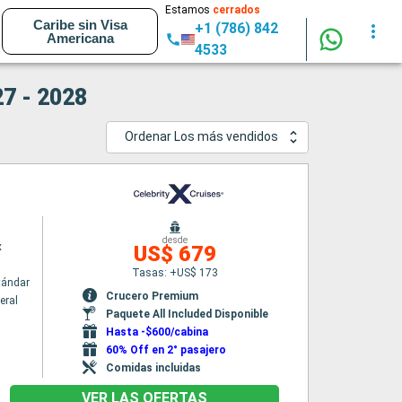
Estamos
cerrados
Caribe sin Visa
+1 (786) 842
Americana
4533
27 - 2028
Ordenar Los más vendidos
desde
x
US$ 679
Tasas: +US$ 173
tándar
Crucero Premium
eral
Paquete All Included Disponible
Hasta -$600/cabina
60% Off en 2° pasajero
Comidas incluidas
VER LAS OFERTAS