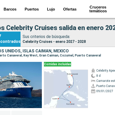
Cruceros
Barcos
Puertos
Lujo
Ofertas
temáticos
s Celebrity Cruises salida en enero 20
7
Sus criterios de búsqueda:
ncontrados
Celebrity Cruises - enero 2027 - 2028
S UNIDOS, ISLAS CAIMÁN, MÉXICO
Puerto Canaveral, Key West, Gran Caiman, Cozumel, Puerto Canaveral
Comidas incluidas
Celebrity Ape
8 d
Camarote es
Puerto Canav
09/01/2027