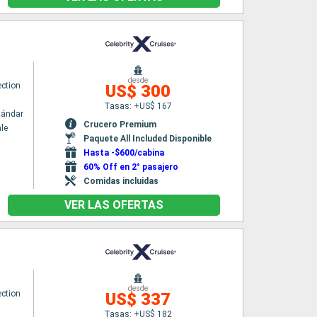
desde
ection
US$ 300
Tasas: +US$ 167
tándar
Crucero Premium
le
Paquete All Included Disponible
Hasta -$600/cabina
60% Off en 2° pasajero
Comidas incluidas
VER LAS OFERTAS
desde
ection
US$ 337
Tasas: +US$ 182