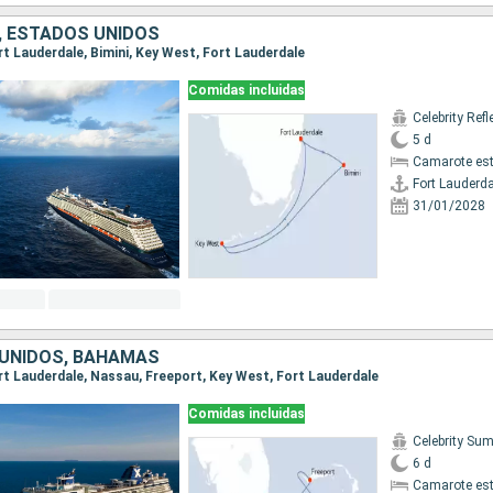
 ESTADOS UNIDOS
ort Lauderdale, Bimini, Key West, Fort Lauderdale
Comidas incluidas
Celebrity Refl
5 d
Camarote es
Fort Lauderda
31/01/2028
UNIDOS, BAHAMAS
Fort Lauderdale, Nassau, Freeport, Key West, Fort Lauderdale
Comidas incluidas
Celebrity Su
6 d
Camarote es