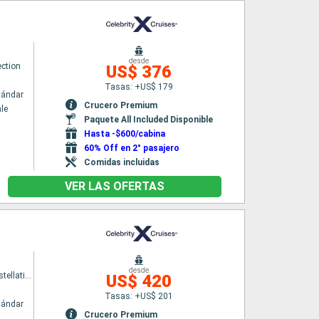
desde
ection
US$ 376
Tasas: +US$ 179
tándar
Crucero Premium
le
Paquete All Included Disponible
Hasta -$600/cabina
60% Off en 2° pasajero
Comidas incluidas
VER LAS OFERTAS
desde
Celebrity Constellation
US$ 420
Tasas: +US$ 201
tándar
Crucero Premium