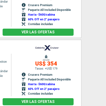
tándar
Crucero Premium
le
Paquete All Included Disponible
Hasta -$600/cabina
60% Off en 2° pasajero
Comidas incluidas
VER LAS OFERTAS
desde
ection
US$ 354
Tasas: +US$ 179
tándar
Crucero Premium
le
Paquete All Included Disponible
Hasta -$600/cabina
60% Off en 2° pasajero
Comidas incluidas
VER LAS OFERTAS