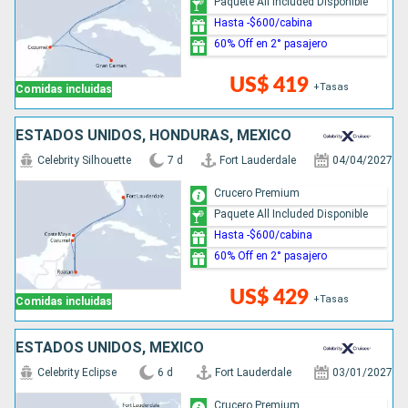
Paquete All Included Disponible
Hasta -$600/cabina
60% Off en 2° pasajero
US$ 419
+Tasas
Comidas incluidas
ESTADOS UNIDOS, HONDURAS, MÉXICO
Celebrity Silhouette
7 d
Fort Lauderdale
04/04/2027
Crucero Premium
Paquete All Included Disponible
Hasta -$600/cabina
60% Off en 2° pasajero
US$ 429
+Tasas
Comidas incluidas
ESTADOS UNIDOS, MÉXICO
Celebrity Eclipse
6 d
Fort Lauderdale
03/01/2027
Crucero Premium