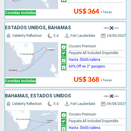
US$ 364
+Tasas
Comidas incluidas
ESTADOS UNIDOS, BAHAMAS
Celebrity Reflection
5 d
Fort Lauderdale
24/05/2027
Crucero Premium
Paquete All Included Disponible
Hasta -$600/cabina
60% Off en 2° pasajero
US$ 368
+Tasas
Comidas incluidas
BAHAMAS, ESTADOS UNIDOS
Celebrity Reflection
5 d
Fort Lauderdale
09/08/2027
Crucero Premium
Paquete All Included Disponible
Hasta -$600/cabina