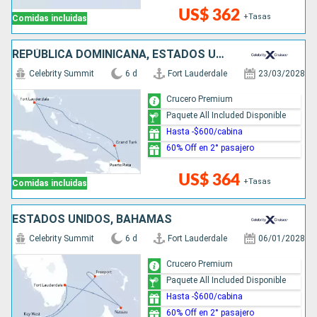
US$ 362
+Tasas
Comidas incluidas
REPÚBLICA DOMINICANA, ESTADOS UNIDOS
Celebrity Summit
6 d
Fort Lauderdale
23/03/2028
Crucero Premium
Paquete All Included Disponible
Hasta -$600/cabina
60% Off en 2° pasajero
US$ 364
+Tasas
Comidas incluidas
ESTADOS UNIDOS, BAHAMAS
Celebrity Summit
6 d
Fort Lauderdale
06/01/2028
Crucero Premium
Paquete All Included Disponible
Hasta -$600/cabina
60% Off en 2° pasajero