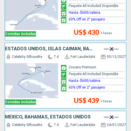
Paquete All Included Disponible
Hasta -$600/cabina
60% Off en 2° pasajero
US$ 430
+Tasas
Comidas incluidas
ESTADOS UNIDOS, ISLAS CAIMÁN, BAHAMAS
Celebrity Silhouette
7 d
Fort Lauderdale
05/12/2027
Crucero Premium
Paquete All Included Disponible
Hasta -$600/cabina
60% Off en 2° pasajero
US$ 439
+Tasas
Comidas incluidas
MÉXICO, BAHAMAS, ESTADOS UNIDOS
Celebrity Silhouette
7 d
Fort Lauderdale
24/01/2027