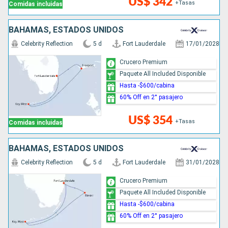
US$ 342
+Tasas
Comidas incluidas
BAHAMAS, ESTADOS UNIDOS
Celebrity Reflection
5 d
Fort Lauderdale
17/01/2028
Crucero Premium
Paquete All Included Disponible
Hasta -$600/cabina
60% Off en 2° pasajero
US$ 354
+Tasas
Comidas incluidas
BAHAMAS, ESTADOS UNIDOS
Celebrity Reflection
5 d
Fort Lauderdale
31/01/2028
Crucero Premium
Paquete All Included Disponible
Hasta -$600/cabina
60% Off en 2° pasajero