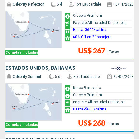
Celebrity Reflection
5 d
Fort Lauderdale
16/11/2026
Crucero Premium
Paquete All Included Disponible
Hasta -$600/cabina
60% Off en 2° pasajero
US$ 267
+Tasas
Comidas incluidas
ESTADOS UNIDOS, BAHAMAS
Celebrity Summit
5 d
Fort Lauderdale
29/02/2028
Barco Renovado
Crucero Premium
Paquete All Included Disponible
Hasta -$600/cabina
US$ 268
+Tasas
Comidas incluidas