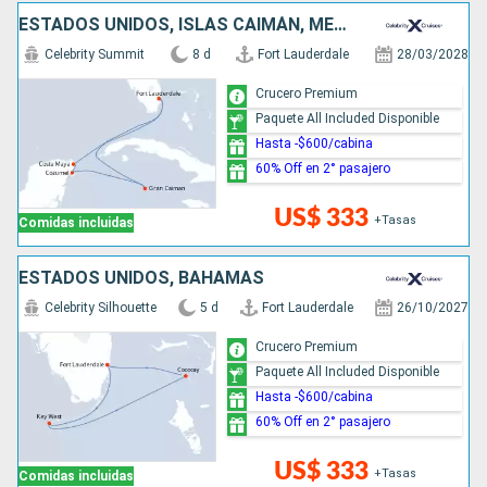
ESTADOS UNIDOS, ISLAS CAIMÁN, MÉXICO
Celebrity Summit
8 d
Fort Lauderdale
28/03/2028
Crucero Premium
Paquete All Included Disponible
Hasta -$600/cabina
60% Off en 2° pasajero
US$ 333
+Tasas
Comidas incluidas
ESTADOS UNIDOS, BAHAMAS
Celebrity Silhouette
5 d
Fort Lauderdale
26/10/2027
Crucero Premium
Paquete All Included Disponible
Hasta -$600/cabina
60% Off en 2° pasajero
US$ 333
+Tasas
Comidas incluidas