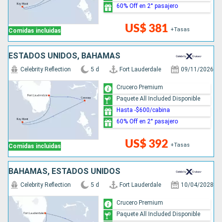
60% Off en 2° pasajero
US$ 381
+Tasas
Comidas incluidas
ESTADOS UNIDOS, BAHAMAS
Celebrity Reflection
5 d
Fort Lauderdale
09/11/2026
Crucero Premium
Paquete All Included Disponible
Hasta -$600/cabina
60% Off en 2° pasajero
US$ 392
+Tasas
Comidas incluidas
BAHAMAS, ESTADOS UNIDOS
Celebrity Reflection
5 d
Fort Lauderdale
10/04/2028
Crucero Premium
Paquete All Included Disponible