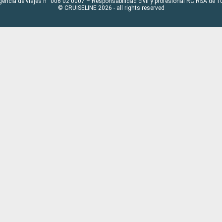
gencia de viajes n° 006 02 0007 – Responsabilidad civil y profesional RC RSA de
© CRUISELINE 2026 - all rights reserved