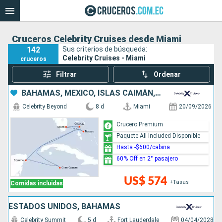
Cruceros Celebrity Cruises desde Miami
142
Sus criterios de búsqueda:
Celebrity Cruises - Miami
cruceros
Filtrar
Ordenar
BAHAMAS, MÉXICO, ISLAS CAIMÁN, ESTADOS UNIDOS
Celebrity Beyond
8 d
Miami
20/09/2026
Crucero Premium
Paquete All Included Disponible
Hasta -$600/cabina
60% Off en 2° pasajero
US$ 574
+Tasas
Comidas incluidas
ESTADOS UNIDOS, BAHAMAS
Celebrity Summit
5 d
Fort Lauderdale
04/04/2028