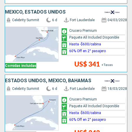
MÉXICO, ESTADOS UNIDOS
Celebrity Summit
6 d
Fort Lauderdale
04/03/2028
Crucero Premium
Paquete All Included Disponible
Hasta -$600/cabina
60% Off en 2° pasajero
US$ 341
+Tasas
Comidas incluidas
ESTADOS UNIDOS, MÉXICO, BAHAMAS
Celebrity Summit
6 d
Fort Lauderdale
18/03/2028
Crucero Premium
Paquete All Included Disponible
Hasta -$600/cabina
60% Off en 2° pasajero