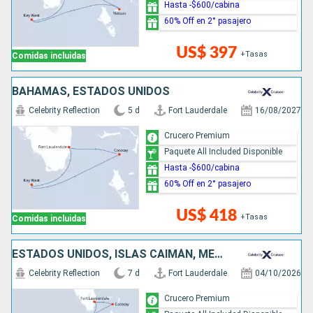
Hasta -$600/cabina
60% Off en 2° pasajero
US$ 397
+Tasas
Comidas incluidas
BAHAMAS, ESTADOS UNIDOS
Celebrity Reflection
5 d
Fort Lauderdale
16/08/2027
Crucero Premium
Paquete All Included Disponible
Hasta -$600/cabina
60% Off en 2° pasajero
US$ 418
+Tasas
Comidas incluidas
ESTADOS UNIDOS, ISLAS CAIMÁN, MÉXICO, BAHAMAS
Celebrity Reflection
7 d
Fort Lauderdale
04/10/2026
Crucero Premium