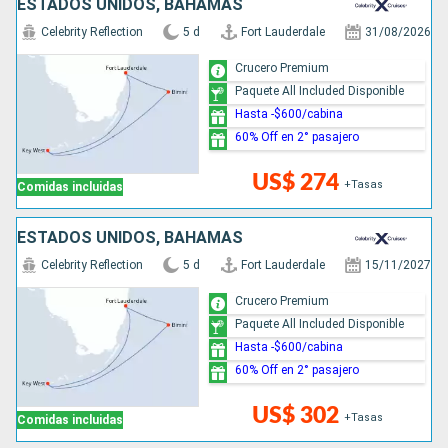
ESTADOS UNIDOS, BAHAMAS
Celebrity Reflection
5 d
Fort Lauderdale
31/08/2026
Crucero Premium
Paquete All Included Disponible
Hasta -$600/cabina
60% Off en 2° pasajero
US$ 274
+Tasas
Comidas incluidas
ESTADOS UNIDOS, BAHAMAS
Celebrity Reflection
5 d
Fort Lauderdale
15/11/2027
Crucero Premium
Paquete All Included Disponible
Hasta -$600/cabina
60% Off en 2° pasajero
US$ 302
+Tasas
Comidas incluidas