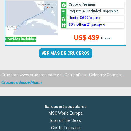
Crucero Premium
Paquete All Included Disponible
Hasta -$600/cabina
60% Off en 2° pasajero
US$ 439
+Tasas
Comidas incluidas
VER MÁS DE CRUCEROS
Cruceros www.cruceros.com.ec
Compañías
Celebrity Cruises
Cruceros desde Miami
Barcos más populares
MSC World Europa
Icon of the Seas
Costa Toscana