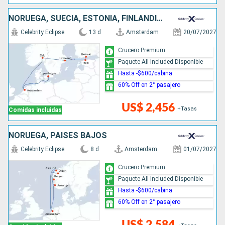
NORUEGA, SUECIA, ESTONIA, FINLANDIA, DINAMARCA, PAISES BAJOS
Celebrity Eclipse
13 d
Amsterdam
20/07/2027
Crucero Premium
Paquete All Included Disponible
Hasta -$600/cabina
60% Off en 2° pasajero
US$ 2,456
+Tasas
Comidas incluidas
NORUEGA, PAISES BAJOS
Celebrity Eclipse
8 d
Amsterdam
01/07/2027
Crucero Premium
Paquete All Included Disponible
Hasta -$600/cabina
60% Off en 2° pasajero
US$ 2,584