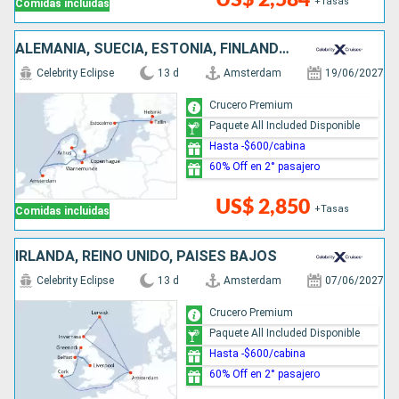
+Tasas
Comidas incluidas
ALEMANIA, SUECIA, ESTONIA, FINLANDIA, DINAMARCA, PAISES BAJOS
Celebrity Eclipse
13 d
Amsterdam
19/06/2027
Crucero Premium
Paquete All Included Disponible
Hasta -$600/cabina
60% Off en 2° pasajero
US$ 2,850
+Tasas
Comidas incluidas
IRLANDA, REINO UNIDO, PAISES BAJOS
Celebrity Eclipse
13 d
Amsterdam
07/06/2027
Crucero Premium
Paquete All Included Disponible
Hasta -$600/cabina
60% Off en 2° pasajero