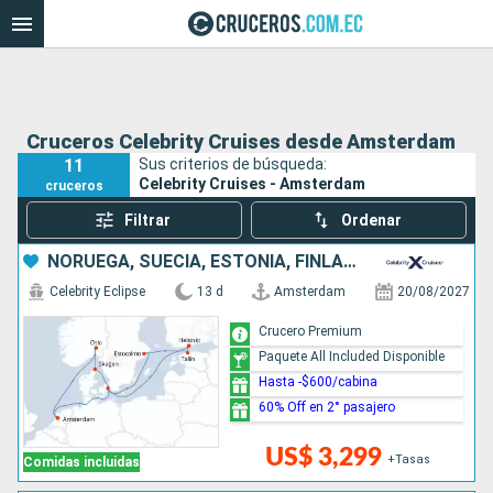
Cruceros Celebrity Cruises desde Amsterdam
11
Sus criterios de búsqueda:
Celebrity Cruises - Amsterdam
cruceros
Filtrar
Ordenar
NORUEGA, SUECIA, ESTONIA, FINLANDIA, DINAMARCA, PAISES BAJOS
Celebrity Eclipse
13 d
Amsterdam
20/08/2027
Crucero Premium
Paquete All Included Disponible
Hasta -$600/cabina
60% Off en 2° pasajero
US$ 3,299
+Tasas
Comidas incluidas