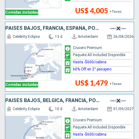
US$ 4,005
+Tasas
Comidas incluidas
PAISES BAJOS, FRANCIA, ESPAÑA, PORTUGAL
Celebrity Eclipse
13 d
Amsterdam
26/08/2026
Crucero Premium
Paquete All Included Disponible
Hasta -$600/cabina
60% Off en 2° pasajero
US$ 1,479
+Tasas
Comidas incluidas
PAISES BAJOS, BÉLGICA, FRANCIA, PORTUGAL, ESPAÑA
Celebrity Eclipse
10 d
Amsterdam
01/09/2027
Crucero Premium
Paquete All Included Disponible
Hasta -$600/cabina