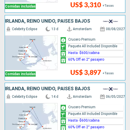
US$ 3,310
+Tasas
Comidas incluidas
IRLANDA, REINO UNIDO, PAISES BAJOS
Celebrity Eclipse
13 d
Amsterdam
08/08/2027
Crucero Premium
Paquete All Included Disponible
Hasta -$600/cabina
60% Off en 2° pasajero
US$ 3,897
+Tasas
Comidas incluidas
IRLANDA, REINO UNIDO, PAISES BAJOS
Celebrity Eclipse
14 d
Amsterdam
06/05/2027
Crucero Premium
Paquete All Included Disponible
Hasta -$600/cabina
60% Off en 2° pasajero