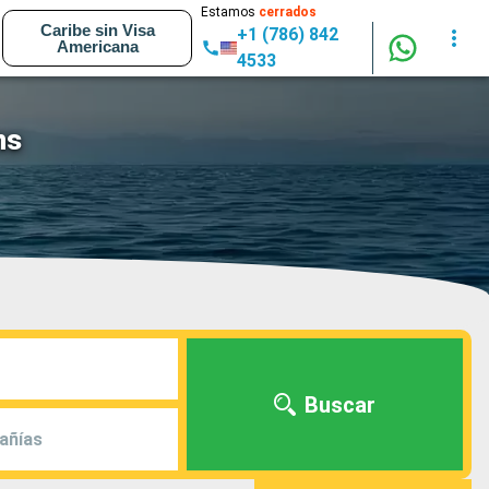
Estamos
cerrados
Caribe sin Visa
+1 (786) 842
Americana
4533
ns
Buscar
añías