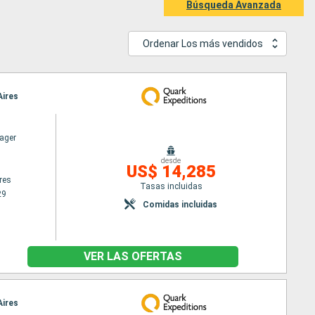
Búsqueda Avanzada
Ordenar Los más vendidos
Aires
ager
desde
US$ 14,285
res
Tasas incluidas
29
Comidas incluidas
VER LAS OFERTAS
Aires