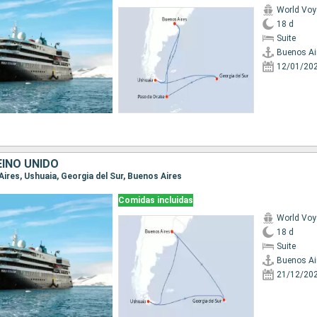
World Voy
18 d
Suite
Buenos Ai
12/01/20
EINO UNIDO
 Aires, Ushuaia, Georgia del Sur, Buenos Aires
Comidas incluidas
World Voy
18 d
Suite
Buenos Ai
21/12/20