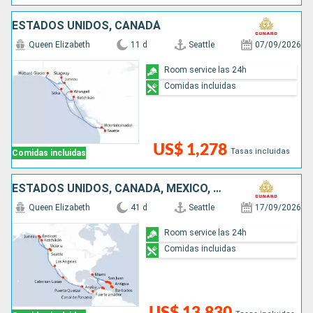
ESTADOS UNIDOS, CANADÁ
Queen Elizabeth
11 d
Seattle
07/09/2026
Room service las 24h
Comidas incluidas
US$ 1,278
Tasas incluidas
Comidas incluidas
ESTADOS UNIDOS, CANADÁ, MÉXICO, GUATEMALA, PANAMÁ, ARUBA, PUERTO RICO, ANTIGUA Y BARBUDA, SANTA LUCIA, BARBADOS, SAN MARTÍN
Queen Elizabeth
41 d
Seattle
17/09/2026
Room service las 24h
Comidas incluidas
US$ 13,830