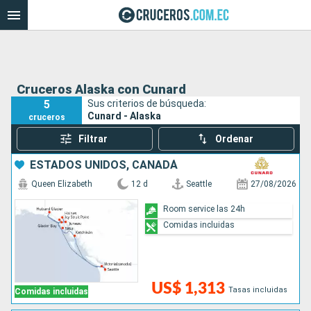
Cruceros Alaska con Cunard
5
Sus criterios de búsqueda:
Cunard - Alaska
cruceros
Filtrar
Ordenar
ESTADOS UNIDOS, CANADÁ
Queen Elizabeth
12 d
Seattle
27/08/2026
Room service las 24h
Comidas incluidas
US$ 1,313
Tasas incluidas
Comidas incluidas