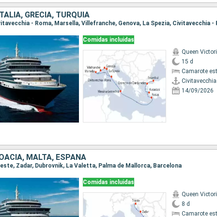
ITALIA, GRECIA, TURQUÍA
Comidas incluidas
Queen Victor
15 d
Camarote es
Civitavecchi
14/09/2026
ROACIA, MALTA, ESPAÑA
rieste, Zadar, Dubrovnik, La Valetta, Palma de Mallorca, Barcelona
Comidas incluidas
Queen Victor
8 d
Camarote es