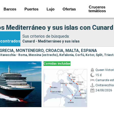
Cruceros
Barcos
Puertos
Lujo
Ofertas
temáticos
s Mediterráneo y sus islas con Cunard
Sus criterios de búsqueda:
ncontrados
Cunard - Mediterráneo y sus islas
, GRECIA, MONTENEGRO, CROACIA, MALTA, ESPAÑA
Comidas incluidas
Queen Victor
15 d
Camarote es
Civitavecchi
24/08/2026