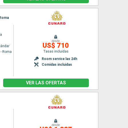
- Roma
ia
desde
US$ 710
tándar
Tasas incluidas
a - Roma
Room service las 24h
Comidas incluidas
VER LAS OFERTAS
desde