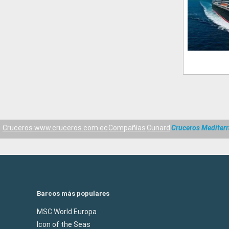
Cruceros www.cruceros.com.ec
Compañías
Cunard
Cruceros Mediterr
Barcos más populares
MSC World Europa
Icon of the Seas