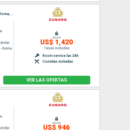
Itinerario : Civitavecchia - Roma, Marsella, Villefranche, Genova, La Spezia, Civitavecchia - Roma, Messina (estrecho), Rodas, Kusadasi, Estrecho de Dardanelos, Estambul
ia
desde
US$ 1,420
tándar
Tasas incluidas
a - Roma
Room service las 24h
Comidas incluidas
VER LAS OFERTAS
ia
desde
US$ 946
tándar