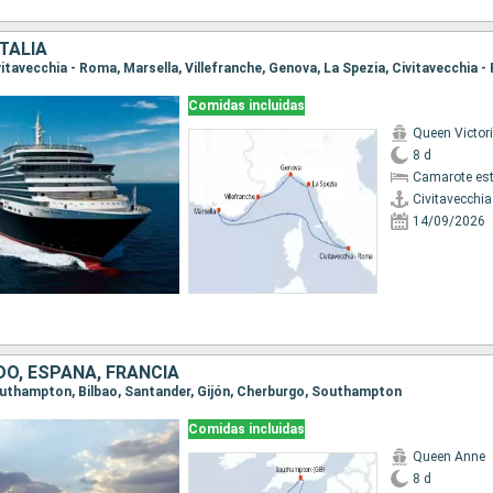
ITALIA
ivitavecchia - Roma, Marsella, Villefranche, Genova, La Spezia, Civitavecchia 
Comidas incluidas
Queen Victor
8 d
Camarote es
Civitavecchi
14/09/2026
DO, ESPAÑA, FRANCIA
Southampton, Bilbao, Santander, Gijón, Cherburgo, Southampton
Comidas incluidas
Queen Anne
8 d