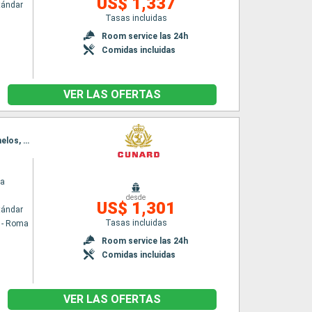
US$ 1,337
tándar
Tasas incluidas
n
Room service las 24h
Comidas incluidas
VER LAS OFERTAS
Itinerario : Civitavecchia - Roma, Messina (estrecho), Rodas, Kusadasi, Estrecho de Dardanelos, Estambul
ia
desde
US$ 1,301
tándar
Tasas incluidas
a - Roma
Room service las 24h
Comidas incluidas
VER LAS OFERTAS