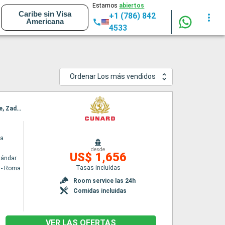
Estamos
abiertos
Caribe sin Visa
+1 (786) 842
Americana
4533
Ordenar Los más vendidos
Itinerario : Civitavecchia - Roma, Messina (estrecho), Kefalonia, Corfú, Kotor, Split, Trieste, Zadar, Dubrovnik, La Valetta, Palma de Mallorca, Barcelona
ia
desde
US$ 1,656
tándar
Tasas incluidas
a - Roma
Room service las 24h
Comidas incluidas
VER LAS OFERTAS