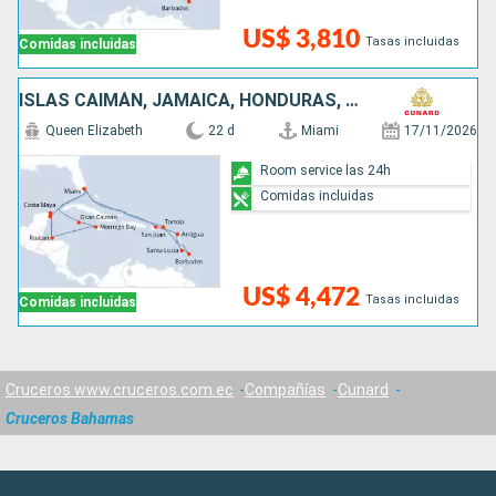
US$ 3,810
Tasas incluidas
Comidas incluidas
ISLAS CAIMÁN, JAMAICA, HONDURAS, PUERTO RICO, SAN MARTÍN, BARBADOS, SANTA LUCIA, MÉXICO, ESTADOS UNIDOS, ANTIGUA Y BARBUDA
Queen Elizabeth
22 d
Miami
17/11/2026
Room service las 24h
Comidas incluidas
US$ 4,472
Tasas incluidas
Comidas incluidas
Cruceros www.cruceros.com.ec
Compañías
Cunard
Cruceros Bahamas