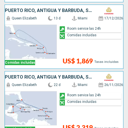
PUERTO RICO, ANTIGUA Y BARBUDA, SANTA LUCIA, BARBADOS, SAN MARTÍN, ESTADOS UNIDOS
Queen Elizabeth
13 d
Miami
17/12/2026
Room service las 24h
Comidas incluidas
US$ 1,869
Tasas incluidas
Comidas incluidas
PUERTO RICO, ANTIGUA Y BARBUDA, SANTA LUCIA, BARBADOS, SAN MARTÍN, ISLAS CAIMÁN, JAMAICA, MÉXICO, HONDURAS, ESTADOS UNIDOS
Queen Elizabeth
22 d
Miami
26/11/2026
Room service las 24h
Comidas incluidas
US$ 2,319