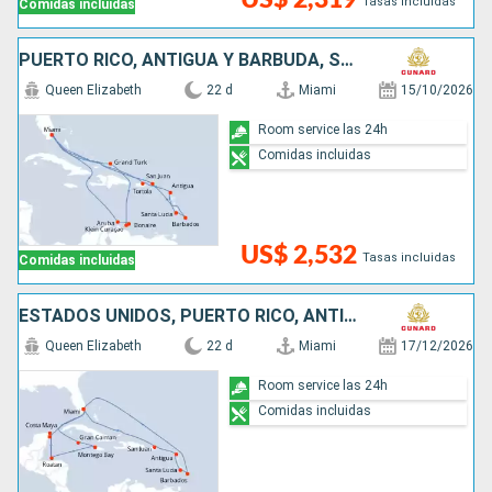
Tasas incluidas
Comidas incluidas
PUERTO RICO, ANTIGUA Y BARBUDA, SANTA LUCIA, BARBADOS, SAN MARTÍN, ESTADOS UNIDOS, ARUBA
Queen Elizabeth
22 d
Miami
15/10/2026
Room service las 24h
Comidas incluidas
US$ 2,532
Tasas incluidas
Comidas incluidas
ESTADOS UNIDOS, PUERTO RICO, ANTIGUA Y BARBUDA, SANTA LUCIA, BARBADOS, SAN MARTÍN, ISLAS CAIMÁN, JAMAICA, HONDURAS, MÉXICO
Queen Elizabeth
22 d
Miami
17/12/2026
Room service las 24h
Comidas incluidas