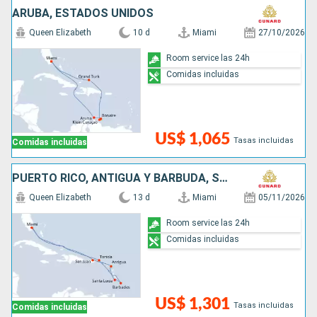
ARUBA, ESTADOS UNIDOS
Queen Elizabeth
10 d
Miami
27/10/2026
Room service las 24h
Comidas incluidas
US$ 1,065
Tasas incluidas
Comidas incluidas
PUERTO RICO, ANTIGUA Y BARBUDA, SANTA LUCIA, BARBADOS, SAN MARTÍN, ESTADOS UNIDOS
Queen Elizabeth
13 d
Miami
05/11/2026
Room service las 24h
Comidas incluidas
US$ 1,301
Tasas incluidas
Comidas incluidas