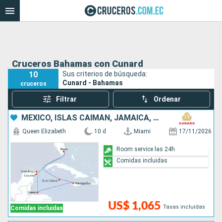
Cruceros Bahamas con Cunard
10
Sus criterios de búsqueda:
Cunard - Bahamas
cruceros
Filtrar
Ordenar
MÉXICO, ISLAS CAIMÁN, JAMAICA, HONDURAS, ESTADOS UNIDOS
Queen Elizabeth
10 d
Miami
17/11/2026
Room service las 24h
Comidas incluidas
US$ 1,065
Tasas incluidas
Comidas incluidas