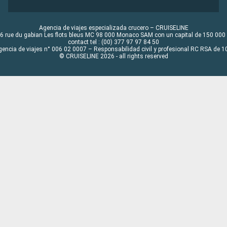
Agencia de viajes especializada crucero – CRUISELINE
6 rue du gabian Les flots bleus MC 98 000 Monaco SAM con un capital de 150 000
contact tel : (00) 377 97 97 84 50
gencia de viajes n° 006 02 0007 – Responsabilidad civil y profesional RC RSA de
© CRUISELINE 2026 - all rights reserved