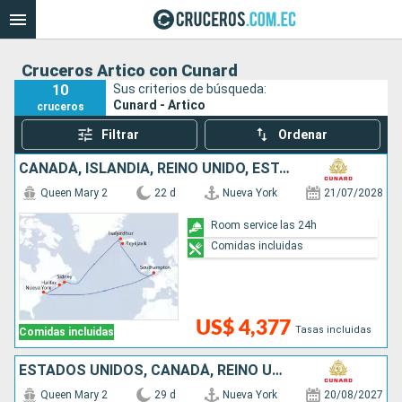
Cruceros Artico con Cunard
10
Sus criterios de búsqueda:
Cunard - Artico
cruceros
Filtrar
Ordenar
CANADÁ, ISLANDIA, REINO UNIDO, ESTADOS UNIDOS
Queen Mary 2
22 d
Nueva York
21/07/2028
Room service las 24h
Comidas incluidas
US$ 4,377
Tasas incluidas
Comidas incluidas
ESTADOS UNIDOS, CANADÁ, REINO UNIDO, ISLANDIA, NORUEGA, PORTUGAL, ESPAÑA
Queen Mary 2
29 d
Nueva York
20/08/2027