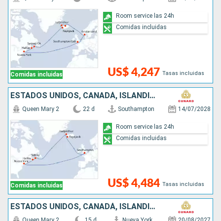
Room service las 24h
Comidas incluidas
US$ 4,247
Tasas incluidas
Comidas incluidas
ESTADOS UNIDOS, CANADÁ, ISLANDIA, REINO UNIDO
Queen Mary 2
22 d
Southampton
14/07/2028
Room service las 24h
Comidas incluidas
US$ 4,484
Tasas incluidas
Comidas incluidas
ESTADOS UNIDOS, CANADÁ, ISLANDIA, NORUEGA, REINO UNIDO
Queen Mary 2
15 d
Nueva York
20/08/2027