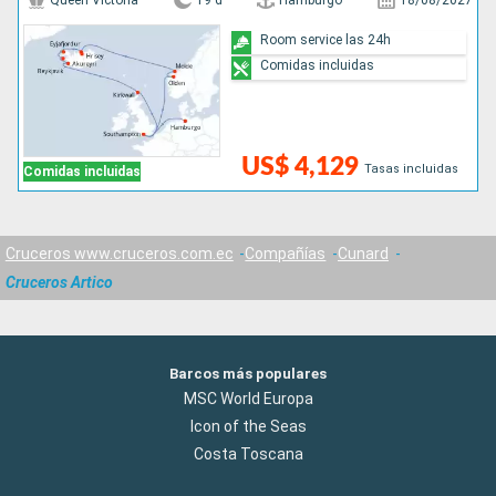
Queen Victoria
19 d
Hamburgo
18/08/2027
Room service las 24h
Comidas incluidas
US$ 4,129
Tasas incluidas
Comidas incluidas
Cruceros www.cruceros.com.ec
Compañías
Cunard
Cruceros Artico
Barcos más populares
MSC World Europa
Icon of the Seas
Costa Toscana