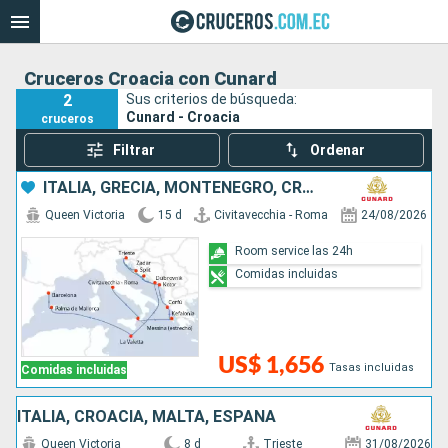
Cruceros Croacia con Cunard
2
Sus criterios de búsqueda:
Cunard - Croacia
cruceros
Filtrar
Ordenar
ITALIA, GRECIA, MONTENEGRO, CROACIA, MALTA, ESPAÑA
Queen Victoria
15 d
Civitavecchia - Roma
24/08/2026
Room service las 24h
Comidas incluidas
US$ 1,656
Tasas incluidas
Comidas incluidas
ITALIA, CROACIA, MALTA, ESPAÑA
Queen Victoria
8 d
Trieste
31/08/2026