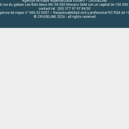
Agencia de viajes especializada crucero – CRUISELINE
6 rue du gabian Les flots bleus MC 98 000 Monaco SAM con un capital de 150 000
contact tel : (00) 377 97 97 84 50
gencia de viajes n° 006 02 0007 – Responsabilidad civil y profesional RC RSA de
© CRUISELINE 2026 - all rights reserved