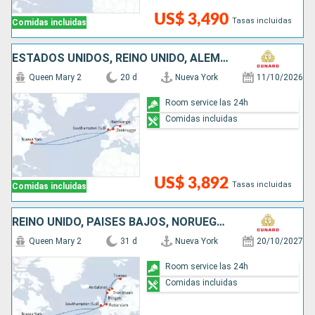
US$ 3,490
Tasas incluidas
Comidas incluidas
ESTADOS UNIDOS, REINO UNIDO, ALEMANIA, BÉLGICA
Queen Mary 2
20 d
Nueva York
11/10/2026
Room service las 24h
Comidas incluidas
US$ 3,892
Tasas incluidas
Comidas incluidas
REINO UNIDO, PAISES BAJOS, NORUEGA, ESTADOS UNIDOS
Queen Mary 2
31 d
Nueva York
20/10/2027
Room service las 24h
Comidas incluidas