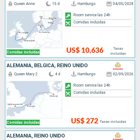
Queen Anne
15 d
Hamburgo
04/05/2028
Room service las 24h
Comidas incluidas
Tasas
US$ 10,636
Comidas incluidas
incluidas
ALEMANIA, BÉLGICA, REINO UNIDO
Queen Mary 2
4 d
Hamburgo
02/09/2026
Room service las 24h
Comidas incluidas
US$ 272
Tasas incluidas
Comidas incluidas
ALEMANIA, REINO UNIDO