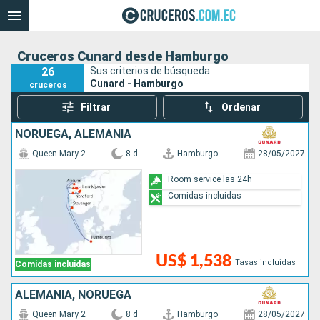
Cruceros Cunard desde Hamburgo
26
Sus criterios de búsqueda:
Cunard - Hamburgo
cruceros
Filtrar
Ordenar
NORUEGA, ALEMANIA
Queen Mary 2
8 d
Hamburgo
28/05/2027
Room service las 24h
Comidas incluidas
US$ 1,538
Tasas incluidas
Comidas incluidas
ALEMANIA, NORUEGA
Queen Mary 2
8 d
Hamburgo
28/05/2027