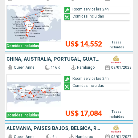
Room service las 24h
Comidas incluidas
Tasas
US$ 14,552
Comidas incluidas
incluidas
CHINA, AUSTRALIA, PORTUGAL, GUATEMALA, SINGAPUR, ESTADOS UNIDOS, MAURICE, SUDAFRICA, SAN VINCENT Y LAS GRANADINAS, COLOMBIA, MALASIA, ALEMANIA, FIDJI (ISLAS), REINO UNIDO, PANAMÁ, TAILANDIA, FRANCIA,
Queen Anne
116 d
Hamburgo
09/01/2028
Room service las 24h
Comidas incluidas
Tasas
US$ 17,084
Comidas incluidas
incluidas
ALEMANIA, PAISES BAJOS, BÉLGICA, REINO UNIDO
Queen Anne
6 d
Hamburgo
05/01/2027