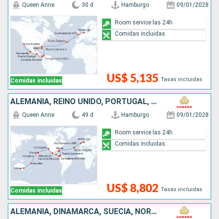
Queen Anne
30 d
Hamburgo
09/01/2028
Room service las 24h
Comidas incluidas
US$ 5,135
Tasas incluidas
Comidas incluidas
ALEMANIA, REINO UNIDO, PORTUGAL, COLOMBIA, PANAMÁ, GUATEMALA, MÉXICO, ESTADOS UNIDOS, FRANCIA, FIDJI (ISLAS), AUSTRALIA
Queen Anne
49 d
Hamburgo
09/01/2028
Room service las 24h
Comidas incluidas
US$ 8,802
Tasas incluidas
Comidas incluidas
ALEMANIA, DINAMARCA, SUECIA, NORUEGA, REINO UNIDO